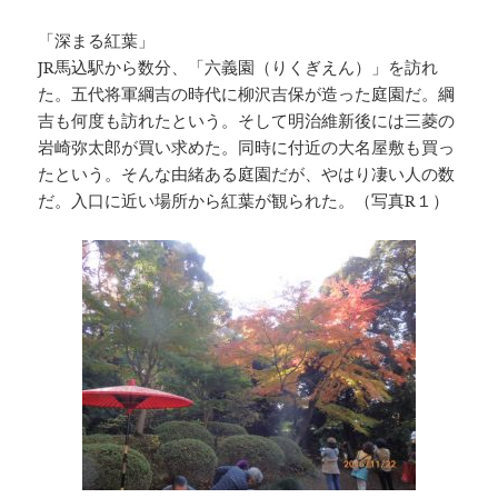
「深まる紅葉」
JR馬込駅から数分、「六義園（りくぎえん）」を訪れ
た。五代将軍綱吉の時代に柳沢吉保が造った庭園だ。綱
吉も何度も訪れたという。そして明治維新後には三菱の
岩崎弥太郎が買い求めた。同時に付近の大名屋敷も買っ
たという。そんな由緒ある庭園だが、やはり凄い人の数
だ。入口に近い場所から紅葉が観られた。（写真R１）