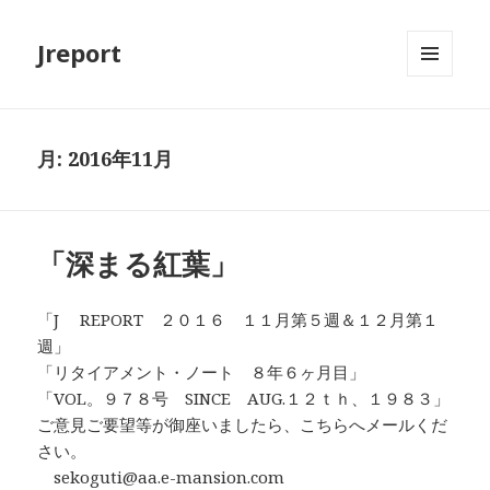
Jreport
メニュ
ーとウ
ィジェ
ット
月:
2016年11月
「深まる紅葉」
「J REPORT ２０１６ １１月第５週＆１２月第１
週」
「リタイアメント・ノート ８年６ヶ月目」
「VOL。９７８号 SINCE AUG.１２ｔｈ、１９８３」
ご意見ご要望等が御座いましたら、こちらへメールくだ
さい。
sekoguti@aa.e-mansion.com