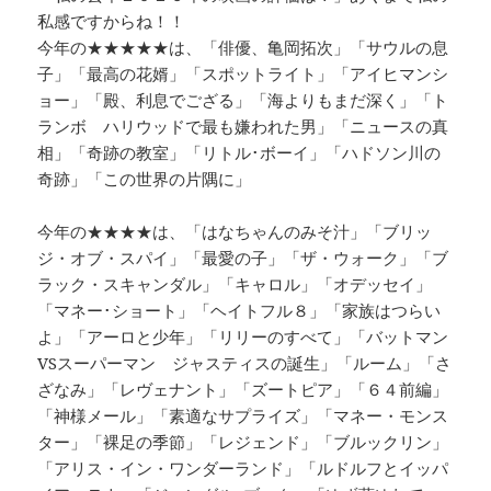
私感ですからね！！
今年の★★★★★は、「俳優、亀岡拓次」「サウルの息
子」「最高の花婿」「スポットライト」「アイヒマンシ
ョー」「殿、利息でござる」「海よりもまだ深く」「ト
ランボ ハリウッドで最も嫌われた男」「ニュースの真
相」「奇跡の教室」「リトル･ボーイ」「ハドソン川の
奇跡」「この世界の片隅に」
今年の★★★★は、「はなちゃんのみそ汁」「ブリッ
ジ・オブ・スパイ」「最愛の子」「ザ・ウォーク」「ブ
ラック・スキャンダル」「キャロル」「オデッセイ」
「マネー･ショート」「ヘイトフル８」「家族はつらい
よ」「アーロと少年」「リリーのすべて」「バットマン
VSスーパーマン ジャスティスの誕生」「ルーム」「さ
ざなみ」「レヴェナント」「ズートピア」「６４前編」
「神様メール」「素適なサプライズ」「マネー・モンス
ター」「裸足の季節」「レジェンド」「ブルックリン」
「アリス・イン・ワンダーランド」「ルドルフとイッパ