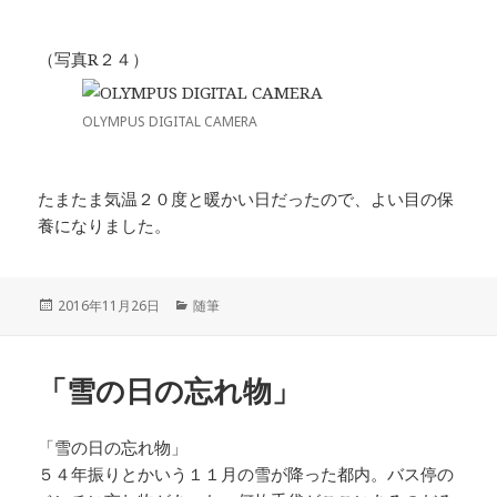
（写真R２４）
OLYMPUS DIGITAL CAMERA
たまたま気温２０度と暖かい日だったので、よい目の保
養になりました。
投
カ
2016年11月26日
随筆
稿
テ
日:
ゴ
リ
「雪の日の忘れ物」
ー
「雪の日の忘れ物」
５４年振りとかいう１１月の雪が降った都内。バス停の