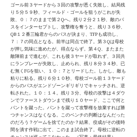
ゴール前３ヤードから３回の攻撃が悉く失敗し、結局残
り５分５９秒、フィールド・ゴールを狙うがこれが失
敗、０：７のままで第２Qへ。残り２分２１秒、敵のパ
スをインターセプトし、攻撃権を奪うと、残り３６秒、
QB１２番三輪君からのパスが決まり、TFPも成功し、
７：７の同点となる。前半は同点で終了。第３Qは母校
が押し気味に進めたが、得点ならず。第４Q、またまた
敵陣前まで進むが、これも後３ヤードが取れず、３回共
にランプレーが失敗し、止められ、残り８分３４秒、已
む無くFGを狙い、１０：７とリードした。しかし、敵も
粘りに粘る。残り６分１０秒、母校ゴール前１３ヤード
からのパスがエンドゾーンギリギリでキャッチされ、逆
転された。１０：１４。残り３分、母校の攻撃は４ダウ
ンでファーストダウンまで残り１０ヤード、ここで何と
パントを蹴った。パントを蹴って攻撃権を放棄すれば勝
つチャンスはなくなる。このベンチの判断はなんだった
のだろう？ゲームを捨てたのか？結果、佼成がその後時
間を潰す作戦に出て、このまま試合終了。母校に逆転の
チャンスは巡ってこなかった。（写真：最終結果）