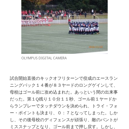
OLYMPUS DIGITAL CAMERA
試合開始直後のキックオフリターンで佼成のエースラン
ニングバック１４番が８３ヤードのロングゲインして、
母校はゴール前に攻め込まれた。あっという間の出来事
だった。第１Q残り１０分１１秒、ゴール前１ヤードか
らランプレーでタッチダウンを決められ、トライ・フォ
ー・ポイントも決まり、０：７となってしまった。しか
し、その後母校のディフェンスが頑張り、敵のパントが
ミススナップとなり、ゴール前まで押し戻す。しかし、