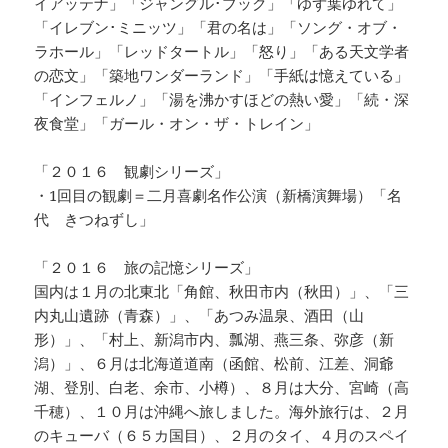
イアッテナ」「ジャングル･ブック」「ゆず葉ゆれて」
「イレブン･ミニッツ」「君の名は」「ソング・オブ・
ラホール」「レッドタートル」「怒り」「ある天文学者
の恋文」「築地ワンダーランド」「手紙は憶えている」
「インフェルノ」「湯を沸かすほどの熱い愛」「続・深
夜食堂」「ガール・オン・ザ・トレイン」
「２０１６ 観劇シリーズ」
・1回目の観劇＝二月喜劇名作公演（新橋演舞場）「名
代 きつねずし」
「２０１６ 旅の記憶シリーズ」
国内は１月の北東北「角館、秋田市内（秋田）」、「三
内丸山遺跡（青森）」、「あつみ温泉、酒田（山
形）」、「村上、新潟市内、瓢湖、燕三条、弥彦（新
潟）」、６月は北海道道南（函館、松前、江差、洞爺
湖、登別、白老、余市、小樽）、８月は大分、宮崎（高
千穂）、１０月は沖縄へ旅しました。海外旅行は、２月
のキューバ（６５カ国目）、２月のタイ、４月のスペイ