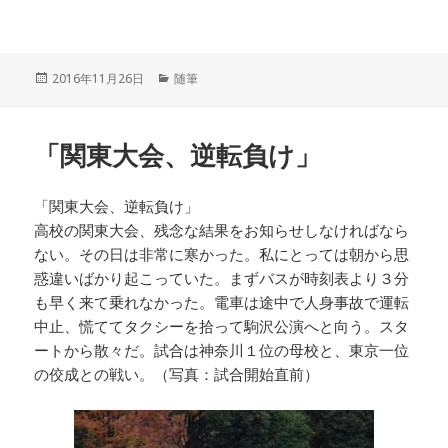
投
カ
2016年11月26日
随筆
稿
テ
日:
ゴ
リ
「関東大会、逆転負け」
ー
「関東大会、逆転負け」
高校の関東大会、残念な結果をお知らせしなければなら
ない。その日は非常に寒かった。私にとっては朝から思
惑違いばかり起こっていた。まずバスが時刻表より３分
も早く来て乗れなかった。電車は途中で人身事故で運転
中止、慌ててタクシーを拾って駒沢公演へと向う。スタ
ートから散々だ。試合は神奈川１位の母校と、東京一位
の佼成との戦い。（写真：試合開始直前）