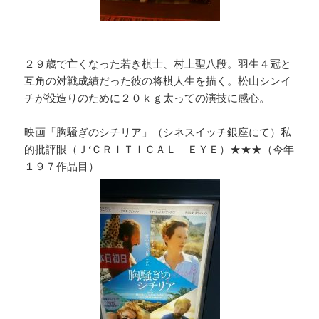
２９歳で亡くなった若き棋士、村上聖八段。羽生４冠と
互角の対戦成績だった彼の将棋人生を描く。松山シンイ
チが役造りのために２０ｋｇ太っての演技に感心。
映画「胸騒ぎのシチリア」（シネスイッチ銀座にて）私
的批評眼（Ｊ‘ＣＲＩＴＩＣＡＬ ＥＹＥ）★★★（今年
１９７作品目）