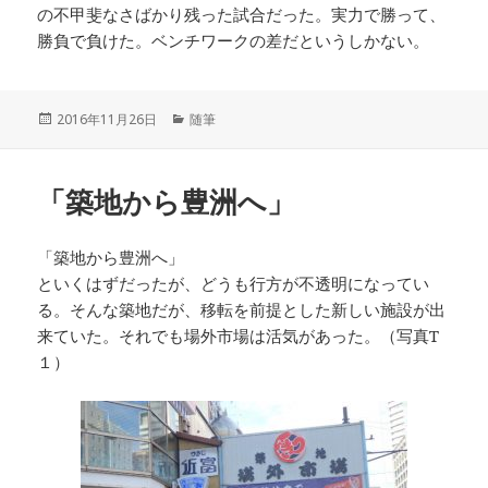
の不甲斐なさばかり残った試合だった。実力で勝って、
勝負で負けた。ベンチワークの差だというしかない。
投
カ
2016年11月26日
随筆
稿
テ
日:
ゴ
リ
「築地から豊洲へ」
ー
「築地から豊洲へ」
といくはずだったが、どうも行方が不透明になってい
る。そんな築地だが、移転を前提とした新しい施設が出
来ていた。それでも場外市場は活気があった。（写真T
１）