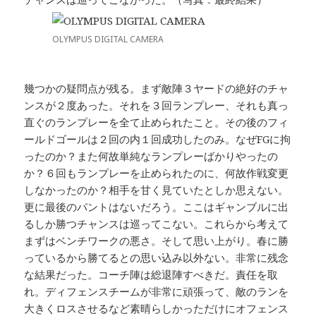
OLYMPUS DIGITAL CAMERA
幾つかの疑問点が残る。まず敵陣３ヤードの絶好のチャ
ンスが２度あった。それを３回ランプレー、それも真っ
直ぐのランプレーを全て止められたこと。その後のフィ
ールドゴールは２回の内１回成功したのみ。なぜFGに拘
ったのか？また何故単純なランプレーばかりやったの
か？６回もランプレーを止められたのに、何故作戦変更
しなかったのか？相手を甘く見ていたとしか思えない。
更に最後のパントはないだろう。ここはギャンブルに出
るしか勝つチャンスは巡ってこない。これらから考えて
まずはベンチワークの悪さ。そして思い上がり。春に勝
っているから勝てるとの思い込み以外ない。非常に残念
な結果だった。コーチ陣は総退陣すべきだ。責任を取
れ。ディフェンスチームが非常に頑張って、敵のランを
大きくロスさせるなど素晴らしかっただけにオフェンス