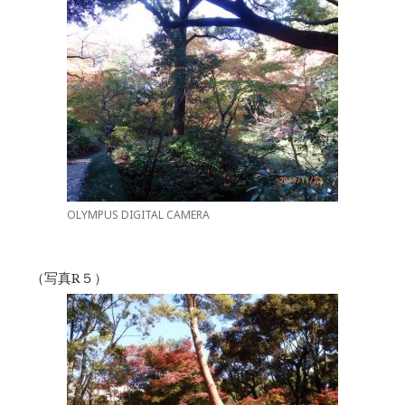
OLYMPUS DIGITAL CAMERA
（写真R５）