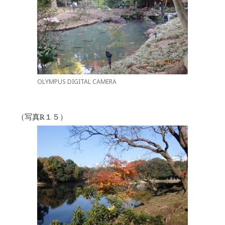
OLYMPUS DIGITAL CAMERA
（写真R１５）