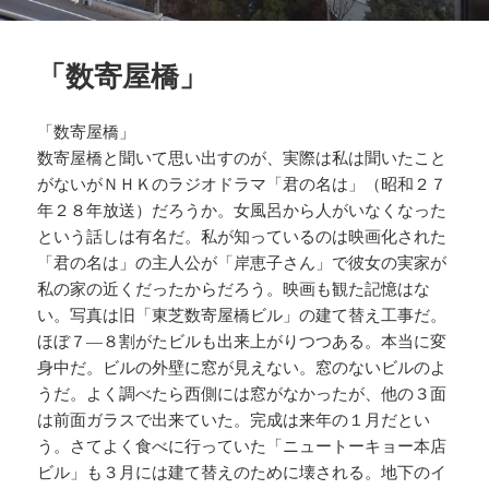
「数寄屋橋」
「数寄屋橋」
数寄屋橋と聞いて思い出すのが、実際は私は聞いたこと
がないがＮＨＫのラジオドラマ「君の名は」（昭和２７
年２８年放送）だろうか。女風呂から人がいなくなった
という話しは有名だ。私が知っているのは映画化された
「君の名は」の主人公が「岸恵子さん」で彼女の実家が
私の家の近くだったからだろう。映画も観た記憶はな
い。写真は旧「東芝数寄屋橋ビル」の建て替え工事だ。
ほぼ７―８割がたビルも出来上がりつつある。本当に変
身中だ。ビルの外壁に窓が見えない。窓のないビルのよ
うだ。よく調べたら西側には窓がなかったが、他の３面
は前面ガラスで出来ていた。完成は来年の１月だとい
う。さてよく食べに行っていた「ニュートーキョー本店
ビル」も３月には建て替えのために壊される。地下のイ