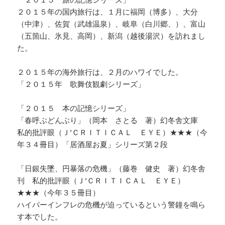
２０１５年の国内旅行は、１月に福岡（博多）、大分
（中津）、佐賀（武雄温泉）、岐阜（白川郷、）、富山
（五箇山、氷見、高岡）、新潟（越後湯沢）を訪れまし
た。
２０１５年の海外旅行は、２月のハワイでした。
「２０１５年 歌舞伎観劇シリーズ」
「２０１５ 本の記憶シリーズ」
「春呼ぶどんぶり」（岡本 さとる 著）幻冬舎文庫
私的批評眼（Ｊ’ＣＲＩＴＩＣＡＬ ＥＹＥ）★★★（今
年３４冊目）「居酒屋お夏」シリーズ第２段
「日銀失墜、円暴落の危機」（藤巻 健史 著）幻冬舎
刊 私的批評眼（Ｊ’ＣＲＩＴＩＣＡＬ ＥＹＥ）
★★★（今年３５冊目）
ハイパーインフレの危機が迫っているという警鐘を鳴ら
す本でした。