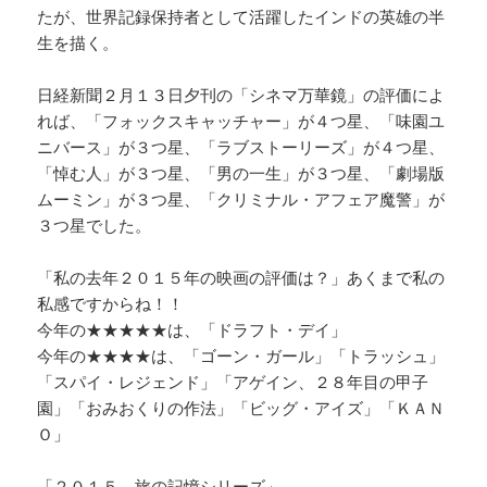
たが、世界記録保持者として活躍したインドの英雄の半
生を描く。
日経新聞２月１３日夕刊の「シネマ万華鏡」の評価によ
れば、「フォックスキャッチャー」が４つ星、「味園ユ
ニバース」が３つ星、「ラブストーリーズ」が４つ星、
「悼む人」が３つ星、「男の一生」が３つ星、「劇場版
ムーミン」が３つ星、「クリミナル・アフェア魔警」が
３つ星でした。
「私の去年２０１５年の映画の評価は？」あくまで私の
私感ですからね！！
今年の★★★★★は、「ドラフト・デイ」
今年の★★★★は、「ゴーン・ガール」「トラッシュ」
「スパイ・レジェンド」「アゲイン、２８年目の甲子
園」「おみおくりの作法」「ビッグ・アイズ」「ＫＡＮ
Ｏ」
「２０１５ 旅の記憶シリーズ」