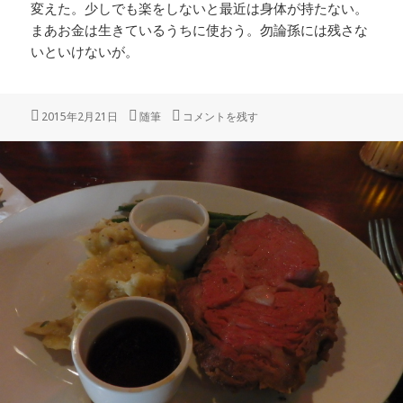
変えた。少しでも楽をしないと最近は身体が持たない。
まあお金は生きているうちに使おう。勿論孫には残さな
いといけないが。
投
カ
「数寄屋橋風景」 に
2015年2月21日
随筆
コメントを残す
稿
テ
日:
ゴ
リ
ー