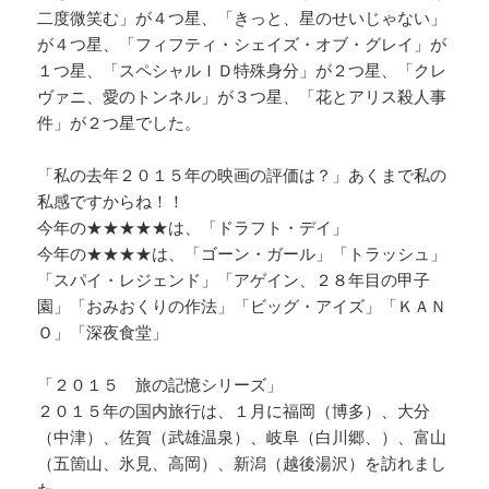
二度微笑む」が４つ星、「きっと、星のせいじゃない」
が４つ星、「フィフティ・シェイズ・オブ・グレイ」が
１つ星、「スペシャルＩＤ特殊身分」が２つ星、「クレ
ヴァニ、愛のトンネル」が３つ星、「花とアリス殺人事
件」が２つ星でした。
「私の去年２０１５年の映画の評価は？」あくまで私の
私感ですからね！！
今年の★★★★★は、「ドラフト・デイ」
今年の★★★★は、「ゴーン・ガール」「トラッシュ」
「スパイ・レジェンド」「アゲイン、２８年目の甲子
園」「おみおくりの作法」「ビッグ・アイズ」「ＫＡＮ
Ｏ」「深夜食堂」
「２０１５ 旅の記憶シリーズ」
２０１５年の国内旅行は、１月に福岡（博多）、大分
（中津）、佐賀（武雄温泉）、岐阜（白川郷、）、富山
（五箇山、氷見、高岡）、新潟（越後湯沢）を訪れまし