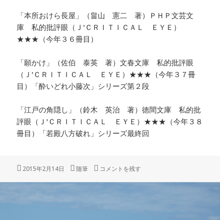
「本所おけら長屋」（畠山 憲二 著）ＰＨＰ文芸文
庫 私的批評眼（Ｊ’ＣＲＩＴＩＣＡＬ ＥＹＥ）
★★★（今年３６冊目）
「願かけ」（佐伯 泰英 著）文春文庫 私的批評眼
（Ｊ’ＣＲＩＴＩＣＡＬ ＥＹＥ）★★★（今年３７冊
目）「酔いどれ小藤次」シリーズ第２段
「江戸の角隠し」（鈴木 英治 著）徳間文庫 私的批
評眼（Ｊ’ＣＲＩＴＩＣＡＬ ＥＹＥ）★★★（今年３８
冊目）「若殿八方破れ」シリーズ最終回
投
カ
「ハワイの高級住宅地」 に
2015年2月14日
随筆
コメントを残す
稿
テ
日:
ゴ
リ
ー