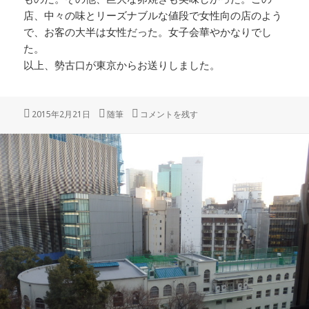
店、中々の味とリーズナブルな値段で女性向の店のよう
で、お客の大半は女性だった。女子会華やかなりでし
た。
以上、勢古口が東京からお送りしました。
投
カ
「やさいの王様」 に
2015年2月21日
随筆
コメントを残す
稿
テ
日:
ゴ
リ
ー