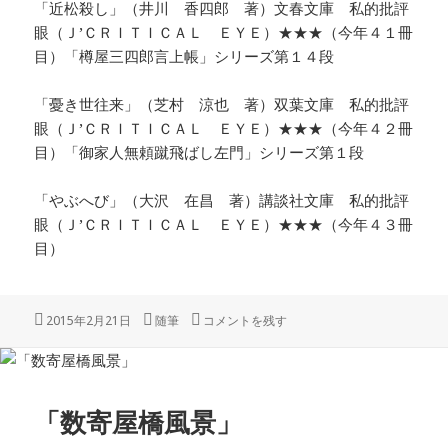
「近松殺し」（井川 香四郎 著）文春文庫 私的批評
眼（Ｊ’ＣＲＩＴＩＣＡＬ ＥＹＥ）★★★（今年４１冊
目）「樽屋三四郎言上帳」シリーズ第１４段
「憂き世往来」（芝村 涼也 著）双葉文庫 私的批評
眼（Ｊ’ＣＲＩＴＩＣＡＬ ＥＹＥ）★★★（今年４２冊
目）「御家人無頼蹴飛ばし左門」シリーズ第１段
「やぶへび」（大沢 在昌 著）講談社文庫 私的批評
眼（Ｊ’ＣＲＩＴＩＣＡＬ ＥＹＥ）★★★（今年４３冊
目）
投
カ
「二月大歌舞伎」 に
2015年2月21日
随筆
コメントを残す
稿
テ
日:
ゴ
リ
ー
「数寄屋橋風景」