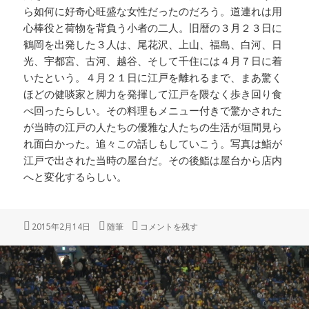
ら如何に好奇心旺盛な女性だったのだろう。道連れは用
心棒役と荷物を背負う小者の二人。旧暦の３月２３日に
鶴岡を出発した３人は、尾花沢、上山、福島、白河、日
光、宇都宮、古河、越谷、そして千住には４月７日に着
いたという。４月２１日に江戸を離れるまで、まあ驚く
ほどの健啖家と脚力を発揮して江戸を隈なく歩き回り食
べ回ったらしい。その料理もメニュー付きで驚かされた
が当時の江戸の人たちの優雅な人たちの生活が垣間見ら
れ面白かった。追々この話しもしていこう。写真は鮨が
江戸で出された当時の屋台だ。その後鮨は屋台から店内
へと変化するらしい。
投
カ
「さいたま歴史研究会（仮称）」 に
2015年2月14日
随筆
コメントを残す
稿
テ
日:
ゴ
リ
ー