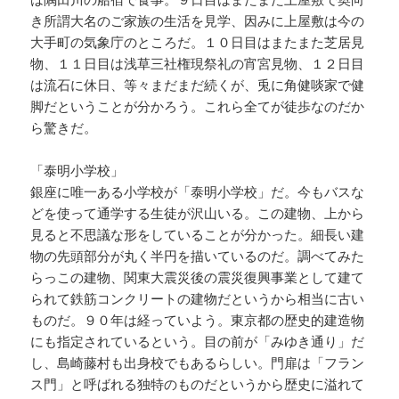
き所謂大名のご家族の生活を見学、因みに上屋敷は今の
大手町の気象庁のところだ。１０日目はまたまた芝居見
物、１１日目は浅草三社権現祭礼の宵宮見物、１２日目
は流石に休日、等々まだまだ続くが、兎に角健啖家で健
脚だということが分かろう。これら全てが徒歩なのだか
ら驚きだ。
「泰明小学校」
銀座に唯一ある小学校が「泰明小学校」だ。今もバスな
どを使って通学する生徒が沢山いる。この建物、上から
見ると不思議な形をしていることが分かった。細長い建
物の先頭部分が丸く半円を描いているのだ。調べてみた
らっこの建物、関東大震災後の震災復興事業として建て
られて鉄筋コンクリートの建物だというから相当に古い
ものだ。９０年は経っていよう。東京都の歴史的建造物
にも指定されているという。目の前が「みゆき通り」だ
し、島崎藤村も出身校でもあるらしい。門扉は「フラン
ス門」と呼ばれる独特のものだというから歴史に溢れて