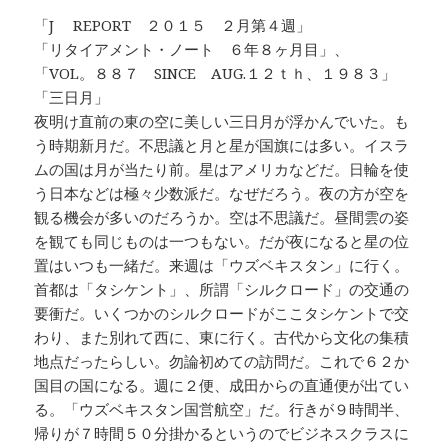
「J REPORT ２０１５ ２月第４週」
「リタイアメント・ノート ６年８ヶ月目」、
「VOL。８８７ SINCE AUG.１２ｔｈ、１９８３」
「三日月」
夜明け直前の東の空に美しい三日月が浮かんでいた。も
う時期新月だ。不思議と月と星が国旗には多い。イスラ
ムの国は月が当たり前。星はアメリカなどだ。日輪を使
う日本などは極々少数派だ。なぜだろう。夜の方が空を
観る機会が多いのだろうか。空は不思議だ。昼間雲の姿
を観ても同じものは一つもない。だが夜になると星の位
置はいつも一緒だ。来週は「ウズベキスタン」に行く。
首都は「タシケント」、所謂「シルクロード」の交通の
要衝だ。いくつかのシルクロードがここタシケントで交
わり、また別れて西に、東に行く。古代から文化の集積
地点だったらしい。勿論初めての訪問だ。これで６２か
国目の国になる。週に２便、成田からの直通便が出てい
る。「ウズベキスタン国営航空」だ。行きが９時間半、
帰りが７時間５０分掛かるというのでビジネスクラスに