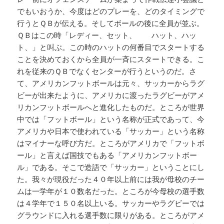
でもいおうか、今度はどのプレーを、どのタイミングで
行うとＱＢが伝える。そしてボールの後に全員が並ぶ。
ＱＢはこの時「レディー、セット、 ハット、ハッ
ト、」と叫ぶ。この時のハットの何番目でスタートする
ことを決めておくから全員が一斉にスタートできる。こ
れを従来のＱＢでなくセンターが行うというのだ。さ
て、アメリカンフットボールは元々、サッカーからラグ
ビーが出来たように、アメリカに渡ったラグビーがアメ
リカンフットボールへと進化したものだ。ところが世界
中では「フットボール」という名称が正式であって、今
アメリカや日本で使われている「サッカー」という名称
はマイナーな呼び方だ。ところがアメリカで「フットボ
ール」と言えば国技でもある「アメリカンフットボー
ル」である。そこで造語で「サッカー」ということにし
た。我々が現役だった４０年以上前には我が母校のチー
ムは一学年が１０数名だった。ところが今母校の選手数
は４学年で１５０名以上いる。サッカーやラグビーでは
グラウンドに入れる選手数に限りがある。ところがアメ