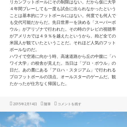
リカンフットボールにその制限はない。だから仮に大学
４年間プレーしても一度も試合に出られなかったという
ことは基本的にフットボールにはない。何度でも何人で
も交代可能だからだ。先日世界一を決める「スーパーボ
ウル」がアリゾナで行われた。その時のテレビの視聴率
がアメリカでは４９％を越えたというから、殆ど全ての
米国人が観ていたということだ。それほど人気のフット
ボールなのだ。
ハワイで空港に向かう時、高速道路から丘の中腹に「ハ
ワイ大学」の校舎が見えた。当日は「プロ・ボウル」の
日だ。あの麓にある「アロハ・スタジアム」で行われる
プロフットボールの頂点、オールスターのゲームだ。観
たかったが仕方なく帰国した。
投
カ
「現在のアメリカンフットボール」その２ に
2015年2月14日
随筆
コメントを残す
稿
テ
日:
ゴ
リ
ー