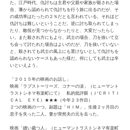
た。江戸時代、仇討ちは主君や父親や家族が殺された場
合、藩から認められて仇討ちを行う旅に出るのだが、そ
の成功率はたったの２％だとも言われている。それほど
仇討ちは難しいということだ。逆に討ち取られてしまっ
たり、敵役が見つからなかったりと、大変だったらし
い。また殺され方にもより、武士の場合、刀を抜いて立
ち会って討たれた場合はよいのだが、刀を抜いていない
と、殺されても武士の風上にも置けないとして仇討ちを
認められないケースもあった様だ。何にしても武士は辛
いといえよう。
「２０１５年の映画のお話し」
映画「ラブストーリーズ、コナーの涙」（ヒューマント
ラストシネマ有楽町にて） 私的批評眼（Ｊ’ＣＲＩＴＩ
ＣＡＬ ＥＹＥ）★★★（今年２３作目）
２つの映画の一つ。副題は「ＨＩＭ」。生後２ヶ月目の
息子を失った二人。妻が突然夫の元を去った。
映画「縫い裁つ人」（ヒューマントラストシネマ有楽町