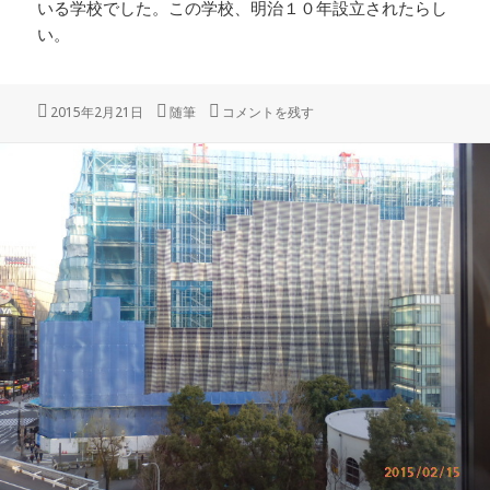
いる学校でした。この学校、明治１０年設立されたらし
い。
投
カ
「泰明小学校」 に
2015年2月21日
随筆
コメントを残す
稿
テ
日:
ゴ
リ
ー