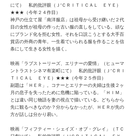
にて） 私的批評眼（Ｊ’ＣＲＩＴＩＣＡＬ ＥＹＥ）
★★★（今年２４作目）
神戸の仕立て屋「南洋服店」は祖母から受け継いだ２代
目の女性が祖母の作った古い服の直しをしている。頑な
にブランド化を拒む女性。それを口説こうとする大手百
貨店の外商の青年。一生着ていられる服を作ることを信
条にして生きる女性を描く。
映画「ラブストーリーズ、エリナーの愛情」（ヒューマ
ントラストシネマ有楽町にて） 私的批評眼（Ｊ’ＣＲＩ
ＴＩＣＡＬ ＥＹＥ）★★★（今年２５作目）
副題は「ＨＥＲ」。コナーとエリナーの夫婦は生後２ヶ
月の息子を失ったために危機に陥っている。「ＨＩＭ」
とは違い同じ物語を妻の視点で描いている。どちらから
先に観るべきなのか？分からなかったが、ＨＥＲが先の
方が話しは分かり易い。
映画「フィフティー・シェイズ・オブ・グレイ」（ＴＣ