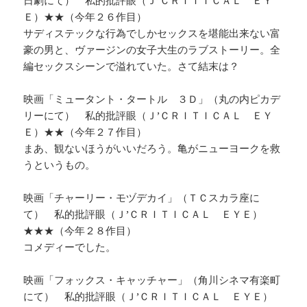
日劇にて） 私的批評眼（Ｊ’ＣＲＩＴＩＣＡＬ ＥＹ
Ｅ）★★（今年２６作目）
サディステックな行為でしかセックスを堪能出来ない富
豪の男と、ヴァージンの女子大生のラブストーリー。全
編セックスシーンで溢れていた。さて結末は？
映画「ミュータント・タートル ３Ｄ」（丸の内ピカデ
リーにて） 私的批評眼（Ｊ’ＣＲＩＴＩＣＡＬ ＥＹ
Ｅ）★★（今年２７作目）
まあ、観ないほうがいいだろう。亀がニューヨークを救
うというもの。
映画「チャーリー・モヅデカイ」（ＴＣスカラ座に
て） 私的批評眼（Ｊ’ＣＲＩＴＩＣＡＬ ＥＹＥ）
★★★（今年２８作目）
コメディーでした。
映画「フォックス・キャッチャー」（角川シネマ有楽町
にて） 私的批評眼（Ｊ’ＣＲＩＴＩＣＡＬ ＥＹＥ）