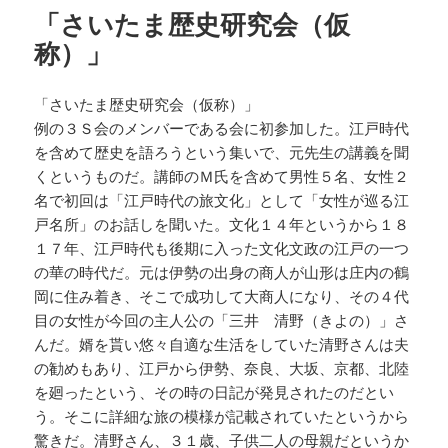
「さいたま歴史研究会（仮
称）」
「さいたま歴史研究会（仮称）」
例の３Ｓ会のメンバーである会に初参加した。江戸時代
を含めて歴史を語ろうという集いで、元先生の講義を聞
くというものだ。講師のＭ氏を含めて男性５名、女性２
名で初回は「江戸時代の旅文化」として「女性が巡る江
戸名所」のお話しを聞いた。文化１４年というから１８
１７年、江戸時代も後期に入った文化文政の江戸の一つ
の華の時代だ。元は伊勢の出身の商人が山形は庄内の鶴
岡に住み着き、そこで成功して大商人になり、その４代
目の女性が今回の主人公の「三井 清野（きよの）」さ
んだ。婿を貰い悠々自適な生活をしていた清野さんは夫
の勧めもあり、江戸から伊勢、奈良、大坂、京都、北陸
を廻ったという、その時の日記が発見されたのだとい
う。そこに詳細な旅の模様が記載されていたというから
驚きだ。清野さん、３１歳、子供二人の母親だというか