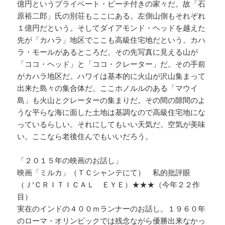
億円というプライベート・ビーチ付きの家々だ。故「石
原裕二郎」氏の別荘もここにある。左側山側もそれぞれ
１億円だという。そしてダイアモンド・ヘッドを越えた
先が「カハラ」地区でここも高級住宅地だという。カハ
ラ・モールがあるところだ。その先写真に見える山が
「ココ・ヘッド」と「ココ・クレーター」だ。その手前
がカハラ地区だ。ハワイは基本的に火山が沢山集まって
出来た島々の集合体だ。ここホノルルのある「マウイ
島」も火山とクレーターの集まりだ。その間の隙間のよ
うな平らな海に面した土地は基調なので高級住宅地にな
っているらしい。それにしてもいい天気だ。空気が美味
い。ここなら老後住んでもいいだろう。
「２０１５年の映画のお話し」
映画「ミルカ」（ＴＣシャンテにて） 私的批評眼
（Ｊ’ＣＲＩＴＩＣＡＬ ＥＹＥ）★★★（今年２２作
目）
実在のインドの４００ｍランナーのお話し。１９６０年
のローマ・オリンピックでは残念ながら優勝出来なかっ