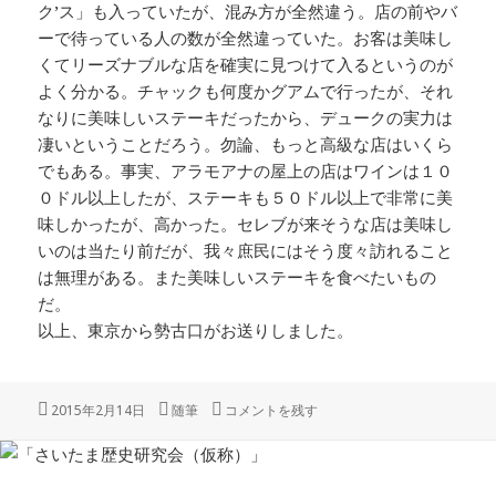
ク’ス」も入っていたが、混み方が全然違う。店の前やバ
ーで待っている人の数が全然違っていた。お客は美味し
くてリーズナブルな店を確実に見つけて入るというのが
よく分かる。チャックも何度かグアムで行ったが、それ
なりに美味しいステーキだったから、デュークの実力は
凄いということだろう。勿論、もっと高級な店はいくら
でもある。事実、アラモアナの屋上の店はワインは１０
０ドル以上したが、ステーキも５０ドル以上で非常に美
味しかったが、高かった。セレブが来そうな店は美味し
いのは当たり前だが、我々庶民にはそう度々訪れること
は無理がある。また美味しいステーキを食べたいもの
だ。
以上、東京から勢古口がお送りしました。
投
カ
「ハワイのステーキ」 に
2015年2月14日
随筆
コメントを残す
稿
テ
日:
ゴ
リ
ー