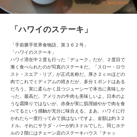
「ハワイのステーキ」
「手前勝手世界食物語、第３６２号」
「ハワイのステーキ」
ハワイ滞在中２度も行った「デューク」だが、２度目で
漸く食べられたのが写真のステーキだ。「スロー・ロウ
スト・スエア・リブ」が正式名称だ。厚さ２ｃｍほどの
肉でこれでミディアムの焼きだが、多分１ポンドはある
だろう。実に柔らかく且つジューシーで本当に美味しか
った。最高だ。アメリカの牛肉も美味しいよ。日本のよ
うな霜降りではないが、赤身が実に肌理細やかで肉を食
べてるという感触が充分に味合える。まあ、ハワイに行
かれたら一度行ってみて損はないですよ。金額は約３２
ドル。それにサラダ・バーが約３ドルでした。同じホテ
ルの２階にはチェーン店のステーキハウス「チャッ