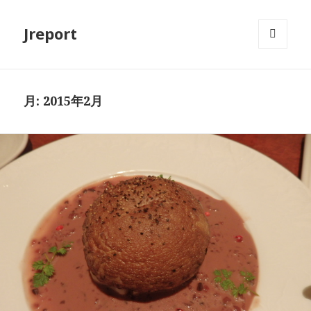
Jreport
メニュ
ーとウ
ィジェ
ット
月:
2015年2月