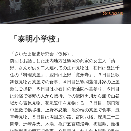
「泰明小学校」
「さいたま歴史研究会（仮称）」
前回もお話しした庄内地方は鶴岡の商家の女主人「清
野」さんが供を二人連れての江戸見物は、初日は昼は千
住の「料理茶屋」、翌日は上野「寛永寺」、３日目は歌
舞伎見物と茶屋での食事、４日目は鶴岡藩酒井家の上屋
敷にご挨拶、５日目は小石川の伝通院へ墓参り、６日目
は船宿で藩邸の人から接待、その後隅田川から船で山谷
堀から吉原見物、花魁道中を見物する。７日目、鶴岡藩
中屋敷で挨拶後、上野不忍池、池の端の茶屋で食事、浅
草寺見物、８日目は両国広小路、富岡八幡、深川三十三
間堂、洲崎弁天、木場、亀戸五百羅漢寺、梅屋敷、最後
は隅田川の船宿で食事。９日目はまたまた上屋敷で奥向