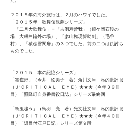
た。
２０１５年の海外旅行は、２月のハワイでした。
「２０１５年 歌舞伎観劇シリーズ」
「二月大歌舞伎」＝「吉例寿曽我」（鶴ケ岡石段の
場、大磯曲輪外の場）、「彦山権現誓助剣」（毛谷
村）、「積恋雪関扉」の３つでした。前の二つは仇討ち
ものでした。
「２０１５ 本の記憶シリーズ」
「雲雀野」（今井 絵美子 著）角川文庫 私的批評眼
（Ｊ’ＣＲＩＴＩＣＡＬ ＥＹＥ）★★★（今年３９冊
目）「照降町自身番書役日誌」シリーズ最終回
「斬鬼嗤う」（鳥羽 亮 著）光文社文庫 私的批評眼
（Ｊ’ＣＲＩＴＩＣＡＬ ＥＹＥ）★★★（今年４０冊
目）「隠目付江戸日記」シリーズ第９段