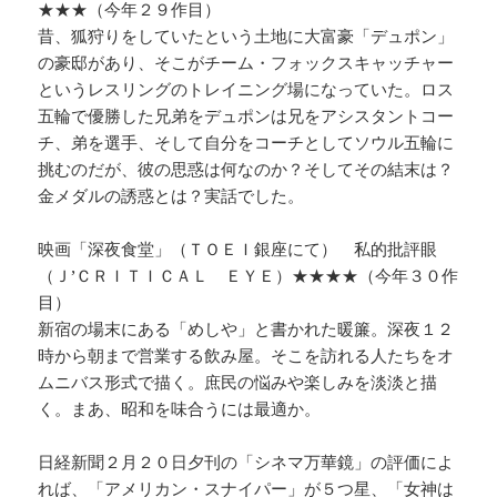
★★★（今年２９作目）
昔、狐狩りをしていたという土地に大富豪「デュポン」
の豪邸があり、そこがチーム・フォックスキャッチャー
というレスリングのトレイニング場になっていた。ロス
五輪で優勝した兄弟をデュポンは兄をアシスタントコー
チ、弟を選手、そして自分をコーチとしてソウル五輪に
挑むのだが、彼の思惑は何なのか？そしてその結末は？
金メダルの誘惑とは？実話でした。
映画「深夜食堂」（ＴＯＥＩ銀座にて） 私的批評眼
（Ｊ’ＣＲＩＴＩＣＡＬ ＥＹＥ）★★★★（今年３０作
目）
新宿の場末にある「めしや」と書かれた暖簾。深夜１２
時から朝まで営業する飲み屋。そこを訪れる人たちをオ
ムニバス形式で描く。庶民の悩みや楽しみを淡淡と描
く。まあ、昭和を味合うには最適か。
日経新聞２月２０日夕刊の「シネマ万華鏡」の評価によ
れば、「アメリカン・スナイパー」が５つ星、「女神は