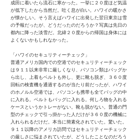
成田に着いたら流石に寒かった。一挙に２０度ほど気温
が低下したから当然だ。吐く息が白い。ハワイの暖かさ
が懐かしい。そう言えばハワイに出発した翌日東京は雪
の予報だったが、どうだったのだろうか？写真は先日の
都内に降った淡雪だ。北緯２０度からの帰国は身体には
よくないかもしれなかった。
「ハワイのセキュリティーチェック」
普通アメリカ国内での空港でのセキュリティーチェック
は９１１以来非常に厳しくなり、パソコン類はバッグか
ら出し、上着もベルトも外し、更に靴も脱ぎ、３６０度
回転の検査機を通過するのが当たり前だったが、ハワイ
のホノルル空港では、パソコンも携帯も全てバッグの中
に入れる。ベルトもバッグに入れる。何しろ物を入れる
ケースというかトレーがない。靴も脱がない。普通の門
型のチェックで引っ掛かった人だけが３６０度の機械に
入れられるだけだ。本当に簡素化されていた。驚いた。
９１１以降のアメリカ訪問ではセキュリティーチェック
の厳しさに悩まされていたが、どうしたことなのだろう