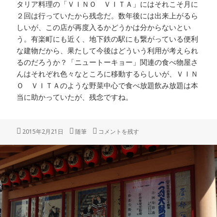
タリア料理の「ＶＩＮＯ ＶＩＴＡ」にはそれこそ月に
２回は行っていたから残念だ。数年後には出来上がるら
しいが、この店が再度入るかどうかは分からないとい
う。有楽町にも近く、地下鉄の駅にも繋がっている便利
な建物だから、果たして今後はどういう利用が考えられ
るのだろうか？「ニュートーキョー」関連の食べ物屋さ
んはそれぞれ色々なところに移動するらしいが、ＶＩＮ
Ｏ ＶＩＴＡのような野菜中心で食べ放題飲み放題は本
当に助かっていたが、残念ですね。
投
カ
「数寄屋橋」 に
2015年2月21日
随筆
コメントを残す
稿
テ
日:
ゴ
リ
ー