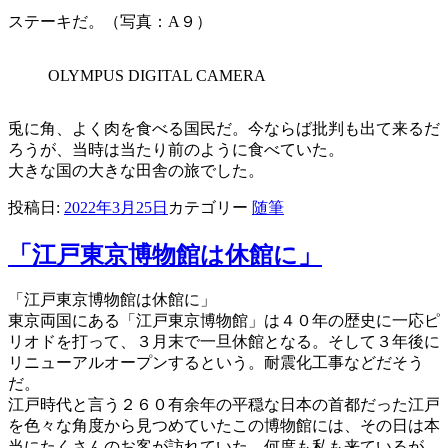
ステーキだ。（写真：A９）
OLYMPUS DIGITAL CAMERA
兎に角、よく肉を食べる国民だ。今ならば批判も出て来るだ
ろうが、当時は当たり前のように食べていた。
大きな国の大きな田舎の旅でした。
投稿日:
2022年3月25日
カテゴリー
随筆
「江戸東京博物館は休館に」
「江戸東京博物館は休館に」
東京両国にある「江戸東京博物館」は４０年の歴史に一応ピ
リオドを打って、３月末で一旦休館となる。そして３年後に
リニューアルオープンするという。耐震化工事などだそう
だ。
江戸時代と言う２６０有余年の平穏な日本の首都だった江戸
を色々な角度から見つめていたこの博物館には、その日は本
当にたくさんのお客が訪れていた。何度も私も来ているが、