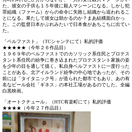
た。彼女の子供も１５年後に殺人マシーンになる。しかし犯
罪組織（ファーム）からの命令に失敗し組織から追われるこ
とになる。果たして彼女は助かるのか？まあ結構面白かっ
た。この監督日本かぶれみたいで日本食があちこちに出てい
た。
「ベルファスト」（TCシャンテにて）私的評価
★★★★★（今年２６作品目）
１９６９年のベルファストでのカソリック系住民とプロテス
タント系住民の紛争に巻き込まれたプロテスタント家族の姿
を少年の目を通して描く。私自身ベルファストに一度行った
ことがある。北アイルランド紛争の中心地であったが、その
前には「タイタニック号」が造られた都市でもあり、あの有
名なビール会社「ギネス」の本社工場があるのでした。全編
白黒映画。
「オートクチュール」（HTC有楽町にて）私的評価
★★★★（今年２７作品目）