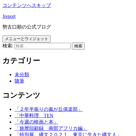
コンテンツへスキップ
Jreport
勢古口順の公式ブログ
メニューとウィジェット
検索:
カテゴリー
未分類
随筆
コンテンツ
「２年半振りの嵐が丘俱楽部」
「中華料理 TEN
「今週の映画と本」
「旅暦回顧録 南部アフリカ編」
「特別展 縄文２０２１ 東京に生きた縄文人」