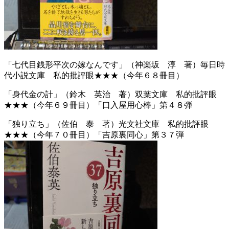
「七代目銭形平次の嫁なんです」（神楽坂 淳 著）毎日時
代小説文庫 私的批評眼★★★（今年６８冊目）
「身代金の計」（鈴木 英治 著）双葉文庫 私的批評眼
★★★（今年６９冊目）「口入屋用心棒」第４８弾
「独り立ち」（佐伯 泰 著）光文社文庫 私的批評眼
★★★（今年７０冊目）「吉原裏同心」第３７弾