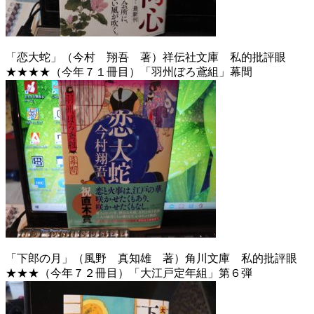
「恋大蛇」（今村 翔吾 著）祥伝社文庫 私的批評眼
★★★★（今年７１冊目）「羽州ぼろ鳶組」幕間
「下郎の月」（風野 真知雄 著）角川文庫 私的批評眼
★★★（今年７２冊目）「大江戸定年組」第６弾