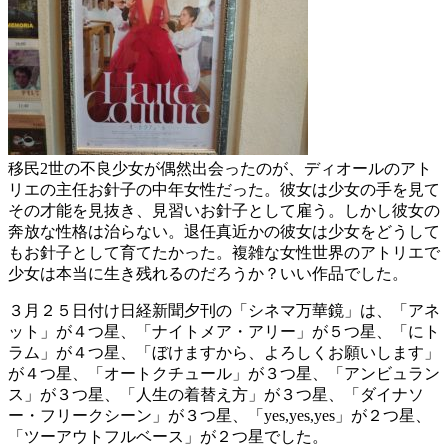
移民2世の不良少女が偶然出会ったのが、ディオールのアト
リエの主任お針子の中年女性だった。彼女は少女の手を見て
その才能を見抜き、見習いお針子として雇う。しかし彼女の
奔放な性格は治らない。退任真近かの彼女は少女をどうして
もお針子として育てたかった。複雑な女性世界のアトリエで
少女は本当に生き残れるのだろうか？いい作品でした。
３月２５日付け日経新聞夕刊の「シネマ万華鏡」は、「アネ
ット」が４つ星、「ナイトメア・アリー」が５つ星、「にト
ラム」が４つ星、「ぼけますから、よろしくお願いします」
が４つ星、「オートクチュール」が３つ星、「アンビュラン
ス」が３つ星、「人生の着替え方」が３つ星、「ダイナソ
ー・フリークシーン」が３つ星、「yes,yes,yes」が２つ星、
「ツーアウトフルベース」が２つ星でした。