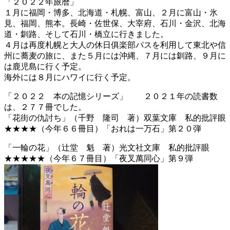
「２０２２年旅暦」
１月に福岡・博多、北海道・札幌、富山、２月に富山・氷
見、福岡、熊本。長崎・佐世保、大宰府、石川・金沢、北海
道・釧路、そして石川・橋立に行きました。
４月は再度札幌と大人の休日俱楽部パスを利用して東北や信
州に蕎麦の旅に、また５月には沖縄、７月には釧路、９月に
は鹿児島に行く予定。
海外には８月にハワイに行く予定。
「２０２２ 本の記憶シリーズ」 ２０２１年の読書数
は、２７７冊でした。
「花街の仇討ち」（千野 隆司 著）双葉文庫 私的批評眼
★★★★（今年６６冊目）「おれは一万石」第２０弾
「一輪の花」（辻堂 魁 著）光文社文庫 私的批評眼
★★★★★（今年６７冊目）「夜叉萬同心」第９弾