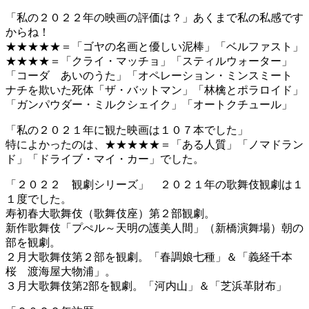
「私の２０２２年の映画の評価は？」あくまで私の私感です
からね！
★★★★★＝「ゴヤの名画と優しい泥棒」「ベルファスト」
★★★★＝「クライ・マッチョ」「スティルウォーター」
「コーダ あいのうた」「オペレーション・ミンスミート
ナチを欺いた死体「ザ・バットマン」「林檎とポラロイド」
「ガンパウダー・ミルクシェイク」「オートクチュール」
「私の２０２１年に観た映画は１０７本でした」
特によかったのは、★★★★★＝「ある人質」「ノマドラン
ド」「ドライブ・マイ・カー」でした。
「２０２２ 観劇シリーズ」 ２０２１年の歌舞伎観劇は１
１度でした。
寿初春大歌舞伎（歌舞伎座）第２部観劇。
新作歌舞伎「プぺル～天明の護美人間」（新橋演舞場）朝の
部を観劇。
２月大歌舞伎第２部を観劇。「春調娘七種」＆「義経千本
桜 渡海屋大物浦」。
３月大歌舞伎第2部を観劇。「河内山」＆「芝浜革財布」