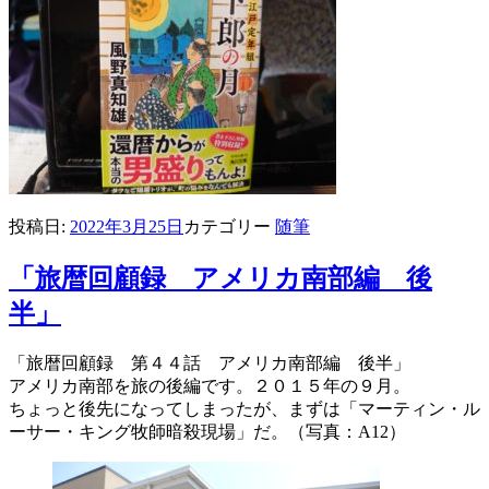
投稿日:
2022年3月25日
カテゴリー
随筆
「旅暦回顧録 アメリカ南部編 後
半」
「旅暦回顧録 第４４話 アメリカ南部編 後半」
アメリカ南部を旅の後編です。２０１５年の９月。
ちょっと後先になってしまったが、まずは「マーティン・ル
ーサー・キング牧師暗殺現場」だ。（写真：A12）