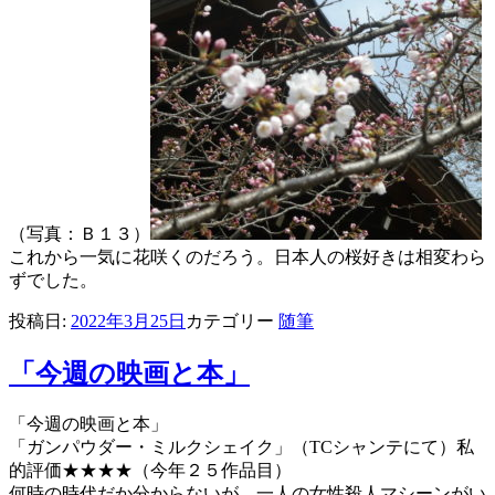
（写真：Ｂ１３）
これから一気に花咲くのだろう。日本人の桜好きは相変わら
ずでした。
投稿日:
2022年3月25日
カテゴリー
随筆
「今週の映画と本」
「今週の映画と本」
「ガンパウダー・ミルクシェイク」（TCシャンテにて）私
的評価★★★★（今年２５作品目）
何時の時代だか分からないが、一人の女性殺人マシーンがい