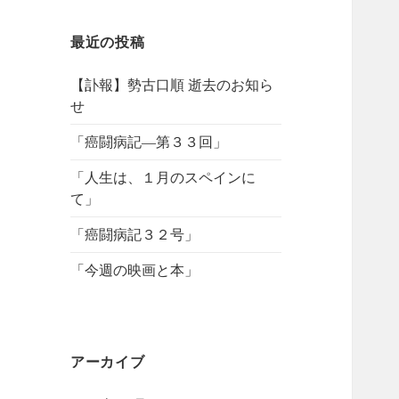
最近の投稿
【訃報】勢古口順 逝去のお知ら
せ
「癌闘病記―第３３回」
「人生は、１月のスペインに
て」
「癌闘病記３２号」
「今週の映画と本」
アーカイブ