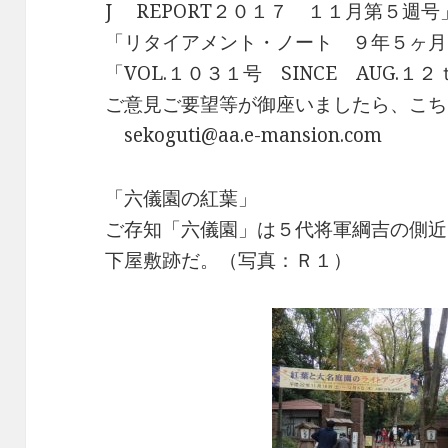
J REPORT２０１７ １１月第５週号
「リタイアメント・ノート ９年５ヶ月
「VOL.１０３１号 SINCE AUG.
ご意見ご要望等が御座いましたら、こち
sekoguti@aa.e-mansion.com
「六儀園の紅葉」
ご存知「六儀園」は５代将軍綱吉の側近
下屋敷跡だ。（写真：Ｒ１）