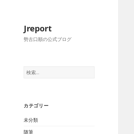
Jreport
勢古口順の公式ブログ
検
索
:
カテゴリー
未分類
随筆