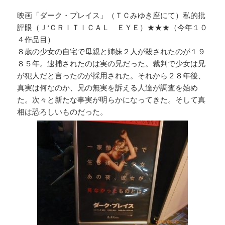
映画「ダーク・プレイス」（ＴＣみゆき座にて）私的批
評眼（Ｊ‘ＣＲＩＴＩＣＡＬ ＥＹＥ）★★★（今年１０
４作品目）
８歳の少女の自宅で母親と姉妹２人が殺されたのが１９
８５年。逮捕されたのは実の兄だった。裁判で少女は兄
が犯人だと言ったのが採用された。それから２８年後、
真実は何なのか、兄の無実を訴える人達が調査を始め
た。次々と新たな事実が明らかになってきた。そして真
相は恐ろしいものだった。