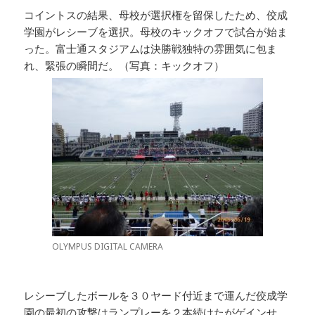
コイントスの結果、母校が選択権を留保したため、佼成
学園がレシーブを選択。母校のキックオフで試合が始ま
った。富士通スタジアムは決勝戦独特の雰囲気に包ま
れ、緊張の瞬間だ。（写真：キックオフ）
OLYMPUS DIGITAL CAMERA
レシーブしたボールを３０ヤード付近まで運んだ佼成学
園の最初の攻撃はランプレーを２本続けたがゲインせ