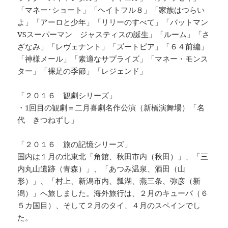
「マネー･ショート」「ヘイトフル８」「家族はつらい
よ」「アーロと少年」「リリーのすべて」「バットマン
VSスーパーマン ジャスティスの誕生」「ルーム」「さ
ざなみ」「レヴェナント」「ズートピア」「６４前編」
「神様メール」「素適なサプライズ」「マネー・モンス
ター」「裸足の季節」「レジェンド」
「２０１６ 観劇シリーズ」
・1回目の観劇＝二月喜劇名作公演（新橋演舞場）「名
代 きつねずし」
「２０１６ 旅の記憶シリーズ」
国内は１月の北東北「角館、秋田市内（秋田）」、「三
内丸山遺跡（青森）」、「あつみ温泉、酒田（山
形）」、「村上、新潟市内、瓢湖、燕三条、弥彦（新
潟）」へ旅しました。海外旅行は、２月のキューバ（６
５カ国目）、そして２月のタイ、４月のスペインでし
た。