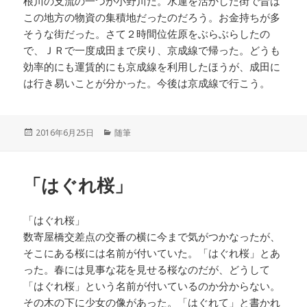
根川の支流の一つが小野川だ。水運を活かした街で昔は
この地方の物資の集積地だったのだろう。お金持ちが多
そうな街だった。さて２時間位佐原をぶらぶらしたの
で、ＪＲで一度成田まで戻り、京成線で帰った。どうも
効率的にも運賃的にも京成線を利用したほうが、成田に
は行き易いことが分かった。今後は京成線で行こう。
投
2016年6月25日
カ
随筆
稿
テ
日:
ゴ
リ
「はぐれ桜」
ー
「はぐれ桜」
数寄屋橋交差点の交番の横に今まで気がつかなったが、
そこにある桜には名前が付いていた。「はぐれ桜」とあ
った。春には見事な花を見せる桜なのだが、どうして
「はぐれ桜」という名前が付いているのか分からない。
その木の下に少女の像があった。「はぐれて」と書かれ