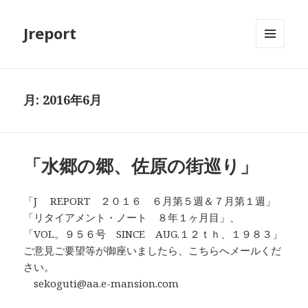
Jreport
メニュ
ーとウ
ィジェ
ット
月:
2016年6月
「水郷の郷、佐原の街巡り」
「J REPORT ２０１６ ６月第５週＆７月第１週」
「リタイアメント・ノート ８年１ヶ月目」、
「VOL。９５６号 SINCE AUG.１２ｔｈ、１９８３」
ご意見ご要望等が御座いましたら、こちらへメールくだ
さい。
sekoguti@aa.e-mansion.com