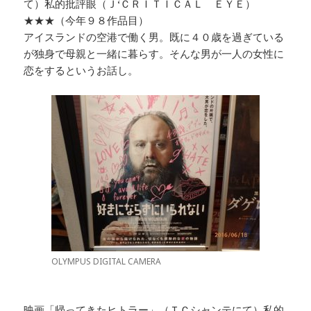
て）私的批評眼（Ｊ‘ＣＲＩＴＩＣＡＬ ＥＹＥ）
★★★（今年９８作品目）
アイスランドの空港で働く男。既に４０歳を過ぎている
が独身で母親と一緒に暮らす。そんな男が一人の女性に
恋をするというお話し。
OLYMPUS DIGITAL CAMERA
映画「帰ってきたヒトラー」（ＴＣシャンテにて）私的