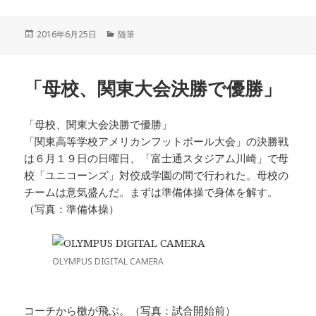
投
2016年6月25日
カ
随筆
稿
テ
日:
ゴ
リ
「母校、関東大会決勝で優勝」
ー
「母校、関東大会決勝で優勝」
「関東高等学校アメリカンフットボール大会」の決勝戦
は６月１９日の日曜日、「富士通スタジアム川崎」で母
校「ユニコーンズ」対佼成学園の間で行われた。母校の
チームは意気盛んだ。まずは準備体操で身体を解す。
（写真：準備体操）
OLYMPUS DIGITAL CAMERA
コーチから檄が飛ぶ。（写真：試合開始前）