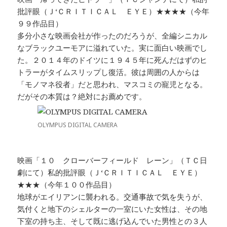
批評眼（Ｊ‘ＣＲＩＴＩＣＡＬ ＥＹＥ）★★★★（今年
９９作品目）
多分小さな映画会社が作ったのだろうが、全編シニカル
なブラックユーモアに溢れていた。実に面白い映画でし
た。２０１４年のドイツに１９４５年に死んだはずのヒ
トラーがタイムスリップし復活。彼は周囲の人からは
「モノマネ役者」だと思われ、マスコミの寵児となる。
だがその本質は？絶対にお薦めです。
OLYMPUS DIGITAL CAMERA
映画「１０ クローバーフィールド レーン」（ＴＣ日
劇にて）私的批評眼（Ｊ‘ＣＲＩＴＩＣＡＬ ＥＹＥ）
★★★（今年１００作品目）
地球がエイリアンに襲われる。交通事故で気を失うが、
気付くと地下のシェルターの一室にいた女性は、その地
下室の持ち主、そして既に逃げ込んでいた男性との３人