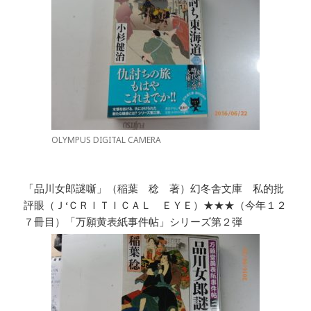
OLYMPUS DIGITAL CAMERA
「品川女郎謎噺」（稲葉 稔 著）幻冬舎文庫 私的批
評眼（Ｊ‘ＣＲＩＴＩＣＡＬ ＥＹＥ）★★★（今年１２
７冊目）「万願黄表紙事件帖」シリーズ第２弾