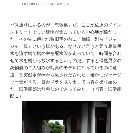
OLYMPUS DIGITAL CAMERA
バス通りにあるのが「忠敬橋」だ。ここが佐原のメイン
ストリートで古い建物が集まっている中心地が橋だっ
た。その先に伊能忠敬旧宅の前に「桶橋」別名「ジャー
ジャー橋」という橋がある。なぜかと言うと元々農業用
水を流す橋で橋の中を配水管が走っていて、時間を合わ
せて水を橋から放水するというのだ。すると偶然男女の
鋳物姿の二人組みが写真のモデルになっているのに遭
遇。と突然水が橋から流されだされた。確かにジャージ
ャー音がする。皆カメラを取り出して写真を撮り始め
た。旧伊能邸は無料なので入ってみた。（写真：旧伊能
邸１）