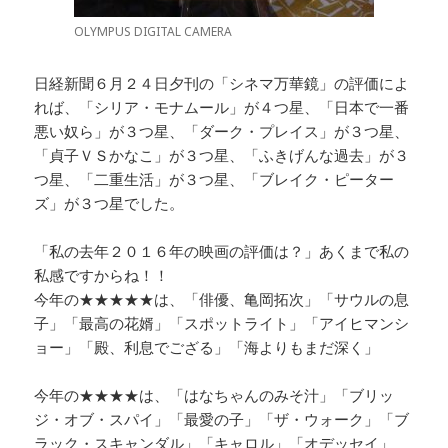
OLYMPUS DIGITAL CAMERA
日経新聞６月２４日夕刊の「シネマ万華鏡」の評価によ
れば、「シリア・モナムール」が４つ星、「日本で一番
悪い奴ら」が３つ星、「ダーク・プレイス」が３つ星、
「貞子ＶＳかなこ」が３つ星、「ふきげんな過去」が３
つ星、「二重生活」が３つ星、「ブレイク・ピーター
ズ」が３つ星でした。
「私の去年２０１６年の映画の評価は？」あくまで私の
私感ですからね！！
今年の★★★★★は、「俳優、亀岡拓次」「サウルの息
子」「最高の花婿」「スポットライト」「アイヒマンシ
ョー」「殿、利息でござる」「海よりもまだ深く」
今年の★★★★は、「はなちゃんのみそ汁」「ブリッ
ジ・オブ・スパイ」「最愛の子」「ザ・ウォーク」「ブ
ラック・スキャンダル」「キャロル」「オデッセイ」