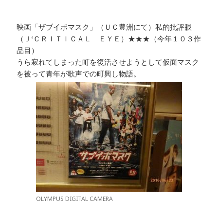
映画「ザブイボマスク」（ＵＣ豊洲にて）私的批評眼
（Ｊ‘ＣＲＩＴＩＣＡＬ ＥＹＥ）★★★（今年１０３作
品目）
うら寂れてしまった町を復活させようとして仮面マスク
を被って青年が歌声での町興し物語。
OLYMPUS DIGITAL CAMERA