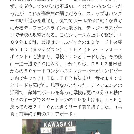
ず、３ダウンでのパスは不成功。４ダウンでのパントだ
ったが、これが高校生の弱さだろう。スナップはパンタ
ーの頭上遥かを通過し、慌ててボール確保に動くが直ぐ
に母校ディフェンスラインに潰され、デンジャラスゾー
ンで母校の攻撃となる。このシリーズを上手く繋げ、１
Ｑ９分１６秒、最後はテールバックの１０ヤード中央突
破でＴＤ（タッチダウン）、ＴＦＰ（トライ・フォー・
ポイント）も決まり、母校７：０とリードした。その後
は一進一退で２Ｑに入り、１分１５秒、ＱＢ１２番Ｍ君
からの５０ヤードロングパスをレシーバーがエンドゾー
ン内でキャッチしＴＤ，ＴＦＰも決まり、母校１４：０
とリードを広げた。見事なパスだった。ディフェンスの
活躍で、敵陣でボールを奪った母校は更に０分０８秒に
ＱＰのキープで３ヤードランのＴＤを上げる。ＴＦＰも
決って母校２１：０と大きくリード前半終了した。（写
真：前半終了時のスコアボード）