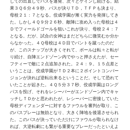
しての出直しでパスを連発、次々とゲインし続ける。結
果３Ｑ６分４９秒、パスが決りＴＤ，ＴＦＰも決まり、
母校２１：７となる。佼成学園が漸く実力を発揮してき
た。しかし４Ｑ９分２６秒、敵陣に攻め入った母校は４
Ｄでフィールドゴールを狙いこれが決り、母校２４：７
となる。だが、試合の女神はまだどちらに微笑むか分か
らなかった。４Ｑ母校は４Ｄ目でパントを蹴ったのだ
が、このスナップが大きくそれて、ボールは転々と転が
り続け、自陣エンドゾーン内でやっと押さえたが、セー
フティーで敵に２点追加された。２４：９。１５点差と
いうことは、佼成学園がＴＤ２本に２ポイントコンバー
ジョンが決れば逆転出来るということだ。そして恐れて
いたことが起きた。４Ｑ５分３７秒、佼成学園はロング
パスを投げ、それをレシーバーがエンドゾーン内でキャ
ッチしＴＤかと思われたが、レシーバーに密接していた
母校ディフェンダーに対するファウルを審判が取り、こ
のパスプレーは無効となり、大きく陣地を後退させられ
た。このパスが決っていただけにファウルが取られなけ
れば、大逆転劇にも繋がる重要なプレーだったといえよ