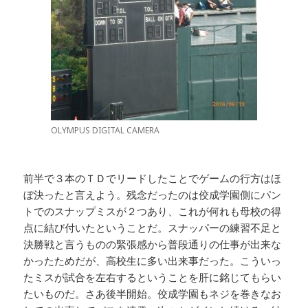
OLYMPUS DIGITAL CAMERA
前半で３本のＴＤでリードしたことでゲームの行方はほ
ぼ決ったと言えよう。残念だったのは佼成学園側にパン
トでのスナップミスが２つあり、これが何れも母校の得
点に結び付いたということだ。スナッパーの練習不足と
決勝戦と言うものの緊張感から普段通りの仕事が出来な
かったためだが、高校生に多い出来事だった。こういっ
たミスが試合を左右するということを肝に銘じてもらい
たいものだ。さあ後半開始。佼成学園もネジを巻きなお