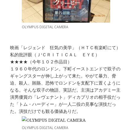
OLYMPUS DIGITAL CAMERA
映画「レジェンド 狂気の美学」（ＨＴＣ有楽町にて）
私的批評眼（Ｊ‘ＣＲＩＴＩＣＡＬ ＥＹＥ）
★★★★（今年１０２作品目）
１９６０年代のロンドン。下町イーストエンドで双子の
ギャングスターが伸し上がって来た。やがて暴力、脅
迫、殺人、賄賂、恐怖でロンドンを支配下に置くように
なる。そんな双子の物語、実話だ。主演はアカデミー主
演男優賞の「レヴェナント」ディカプリオの相手役だっ
た「トム・ハーディー」が一人二役の見事な演技だっ
た。演技だけでも観る価値ありだ。
OLYMPUS DIGITAL CAMERA