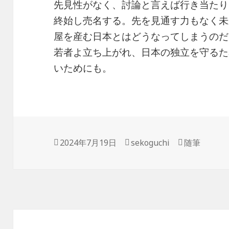
先見性がなく、討論と言えば行き当たり
終始し売名する。先を見通す力もなく未
屋を産む日本とはどうなってしまうのだ
若者よ立ち上がれ、日本の独立を守るた
いためにも。
投
2024年7月19日
作
sekoguchi
カ
随筆
稿
成
テ
日:
者
ゴ
リ
ー
投