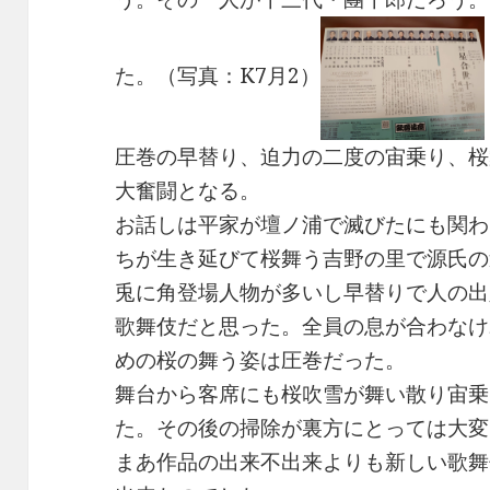
た。（写真：K7月2）
圧巻の早替り、迫力の二度の宙乗り、桜
大奮闘となる。
お話しは平家が壇ノ浦で滅びたにも関わ
ちが生き延びて桜舞う吉野の里で源氏の
兎に角登場人物が多いし早替りで人の出
歌舞伎だと思った。全員の息が合わなけ
めの桜の舞う姿は圧巻だった。
舞台から客席にも桜吹雪が舞い散り宙乗
た。その後の掃除が裏方にとっては大変
まあ作品の出来不出来よりも新しい歌舞