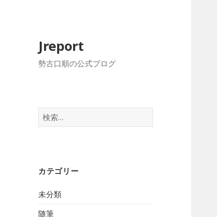
Jreport
勢古口順の公式ブログ
検
索
:
カテゴリー
未分類
随筆