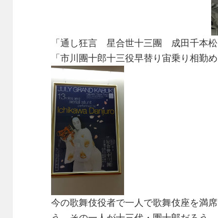
「通し狂言 星合世十三團 成田千本松
「市川團十郎十三役早替り宙乗り相勤め
今の歌舞伎役者で一人で歌舞伎座を満席
う。その一人が十三代・團十郎だろう。