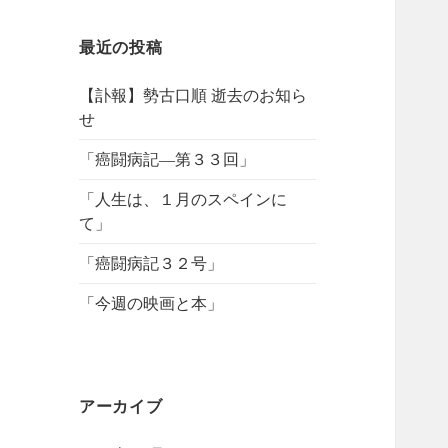
最近の投稿
【訃報】勢古口順 逝去のお知ら
せ
「癌闘病記―第３３回」
「人生は、１月のスペインに
て」
「癌闘病記３２号」
「今週の映画と本」
アーカイブ