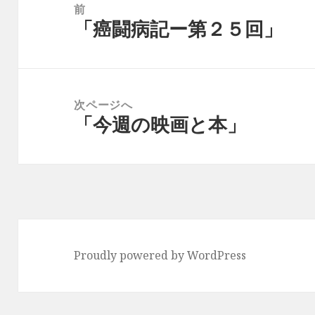
稿
前
「癌闘病記ー第２５回」
ナ
前
ビ
の
ゲ
投
ー
稿:
次ページへ
シ
「今週の映画と本」
次
ョ
の
ン
投
稿:
Proudly powered by WordPress