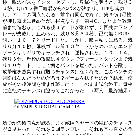
秒、敵のパスをインターセプトし、攻撃権を奪うと、残り３
６秒、QB１２番三輪君からのパスが決まり、TFPも成功
し、７：７の同点となる。前半は同点で終了。第３Qは母校
が押し気味に進めたが、得点ならず。第４Q、またまた敵陣
前まで進むが、これも後３ヤードが取れず、３回共にランプ
レーが失敗し、止められ、残り８分３４秒、已む無くFGを
狙い、１０：７とリードした。しかし、敵も粘りに粘る。残
り６分１０秒、母校ゴール前１３ヤードからのパスがエンド
ゾーンギリギリでキャッチされ、逆転された。１０：１４。
残り３分、母校の攻撃は４ダウンでファーストダウンまで残
り１０ヤード、ここで何とパントを蹴った。パントを蹴って
攻撃権を放棄すれば勝つチャンスはなくなる。このベンチの
判断はなんだったのだろう？ゲームを捨てたのか？結果、佼
成がその後時間を潰す作戦に出て、このまま試合終了。母校
に逆転のチャンスは巡ってこなかった。（写真：最終結果）
OLYMPUS DIGITAL CAMERA
幾つかの疑問点が残る。まず敵陣３ヤードの絶好のチャンス
が２度あった。それを３回ランプレー、それも真っ直ぐのラ