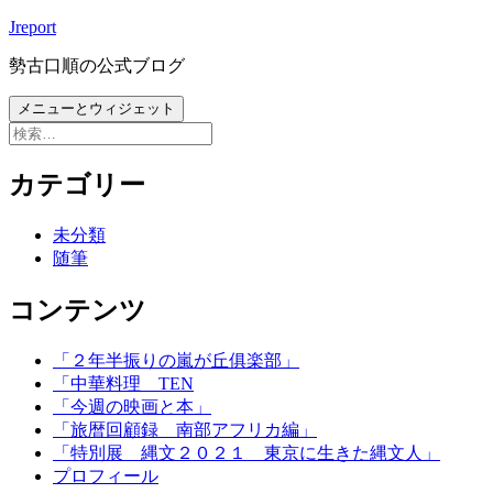
コ
Jreport
ン
勢古口順の公式ブログ
テ
ン
メニューとウィジェット
ツ
検
へ
索:
ス
カテゴリー
キ
ッ
未分類
プ
随筆
コンテンツ
「２年半振りの嵐が丘俱楽部」
「中華料理 TEN
「今週の映画と本」
「旅暦回顧録 南部アフリカ編」
「特別展 縄文２０２１ 東京に生きた縄文人」
プロフィール