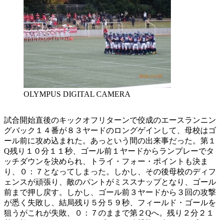
OLYMPUS DIGITAL CAMERA
試合開始直後のキックオフリターンで佼成のエースランニン
グバック１４番が８３ヤードのロングゲインして、母校はゴ
ール前に攻め込まれた。あっという間の出来事だった。第１
Q残り１０分１１秒、ゴール前１ヤードからランプレーでタ
ッチダウンを決められ、トライ・フォー・ポイントも決ま
り、０：７となってしまった。しかし、その後母校のディフ
ェンスが頑張り、敵のパントがミススナップとなり、ゴール
前まで押し戻す。しかし、ゴール前３ヤードから３回の攻撃
が悉く失敗し、結局残り５分５９秒、フィールド・ゴールを
狙うがこれが失敗、０：７のままで第２Qへ。残り２分２１