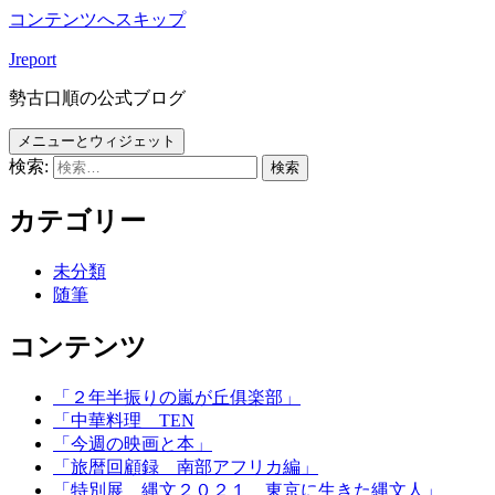
コンテンツへスキップ
Jreport
勢古口順の公式ブログ
メニューとウィジェット
検索:
カテゴリー
未分類
随筆
コンテンツ
「２年半振りの嵐が丘俱楽部」
「中華料理 TEN
「今週の映画と本」
「旅暦回顧録 南部アフリカ編」
「特別展 縄文２０２１ 東京に生きた縄文人」