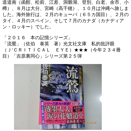
道道南（函館、松前、江差、洞爺湖、登別、白老、余市、小
樽）、８月は大分、宮崎（高千穂）、１０月は沖縄へ旅しま
した。海外旅行は、２月のキューバ（６５カ国目）、２月の
タイ、４月のスペイン、そして７月のカナダ（カナディア
ン・ロッキー）でした。
「２０１６ 本の記憶シリーズ」
「流鶯」（佐伯 泰英 著）光文社文庫 私的批評眼
（Ｊ‘ＣＲＩＴＩＣＡＬ ＥＹＥ）★★★（今年２３４冊
目）「吉原裏同心」シリーズ第２５弾