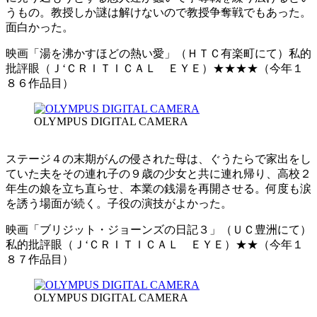
うもの。教授しか謎は解けないので教授争奪戦でもあった。
面白かった。
映画「湯を沸かすほどの熱い愛」（ＨＴＣ有楽町にて）私的
批評眼（Ｊ‘ＣＲＩＴＩＣＡＬ ＥＹＥ）★★★★（今年１
８６作品目）
OLYMPUS DIGITAL CAMERA
ステージ４の末期がんの侵された母は、ぐうたらで家出をし
ていた夫をその連れ子の９歳の少女と共に連れ帰り、高校２
年生の娘を立ち直らせ、本業の銭湯を再開させる。何度も涙
を誘う場面が続く。子役の演技がよかった。
映画「ブリジット・ジョーンズの日記３」（ＵＣ豊洲にて）
私的批評眼（Ｊ‘ＣＲＩＴＩＣＡＬ ＥＹＥ）★★（今年１
８７作品目）
OLYMPUS DIGITAL CAMERA