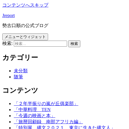
コンテンツへスキップ
Jreport
勢古口順の公式ブログ
メニューとウィジェット
検索:
カテゴリー
未分類
随筆
コンテンツ
「２年半振りの嵐が丘俱楽部」
「中華料理 TEN
「今週の映画と本」
「旅暦回顧録 南部アフリカ編」
「特別展 縄文２０２１ 東京に生きた縄文人」