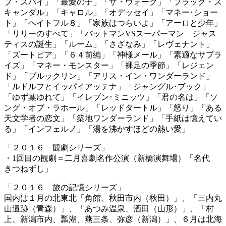
ブ・スパイ」「最愛の子」「ザ・ウォーク」「ブラック・ス
キャンダル」「キャロル」「オデッセイ」「マネー･ショー
ト」「ヘイトフル８」「家族はつらいよ」「アーロと少年」
「リリーのすべて」「バットマンVSスーパーマン ジャス
ティスの誕生」「ルーム」「さざなみ」「レヴェナント」
「ズートピア」「６４前編」「神様メール」「素適なサプラ
イズ」「マネー・モンスター」「裸足の季節」「レジェン
ド」「ブルックリン」「アリス・イン・ワンダーランド」
「ルドルフとイッパイアッテナ」「ジャングル･ブック」
「ゆず葉ゆれて」「イレブン･ミニッツ」「君の名は」「ソ
ング・オブ・ラホール」「レッドタートル」「怒り」「ある
天文学者の恋文」「築地ワンダーランド」「手紙は憶えてい
る」「インフェルノ」「湯を沸かすほどの熱い愛」
「２０１６ 観劇シリーズ」
・1回目の観劇＝二月喜劇名作公演（新橋演舞場）「名代
きつねずし」
「２０１６ 旅の記憶シリーズ」
国内は１月の北東北「角館、秋田市内（秋田）」、「三内丸
山遺跡（青森）」、「あつみ温泉、酒田（山形）」、「村
上、新潟市内、瓢湖、燕三条、弥彦（新潟）」、６月は北海