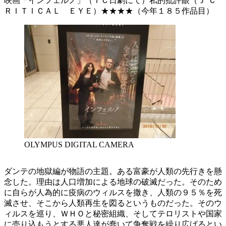
映画「インフェルノ」（ＴＣ日劇にて）私的批評眼（Ｊ‘Ｃ
ＲＩＴＩＣＡＬ ＥＹＥ）★★★★（今年１８５作品目）
OLYMPUS DIGITAL CAMERA
ダンテの地獄編が物語の主題。ある富豪が人類の先行きを懸
念した。理由は人口増加による地球の破滅だった。そのため
に自らが人為的に疫病のウィルスを撒き、人類の９５％を死
滅させ、そこから人類再生を図るというものだった。そのウ
ィルスを巡り、ＷＨＯと秘密組織、そしてテロリストや国家
に売り込もうとする悪人達が蠢いて争奪戦を繰り広げるとい