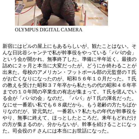
OLYMPUS DIGITAL CAMERA
新宿にはビルの屋上にもあるらしいが、観たことはない。そ
んな日比谷シャンテで私が幹事役をやっている「パパの会」
という会が開かれ、無事終了した。準備に半年近く、最後の
詰めに２ヶ月と本当に大変だったが、どうにか終わることが
出来た。母校のアメリカン・フットボール部の元監督のＴ氏
がお亡くなりになったのが、昭和５６年１０月だった。Ｔ氏
の教えを受けた昭和３７年卒から私たちの代の昭和４６年卒
までの１０年間の卒業生の有志が集まって、Ｔ氏を偲んでい
る会が「パパの会」なのだ。「パパ」がＴ氏の渾名だった。
なにせ一番若い私でも６８歳だから、もう老齢の方たちばか
りなのだが、皆元気だ。一番若い？私たちの年代が幹事役を
やり、無事に終えて、ほっとしたところだ。来年もどれだけ
の方が集まるのか、分からないが、幹事を続けることになっ
た。司会役のＦさんには本当にお世話になった。