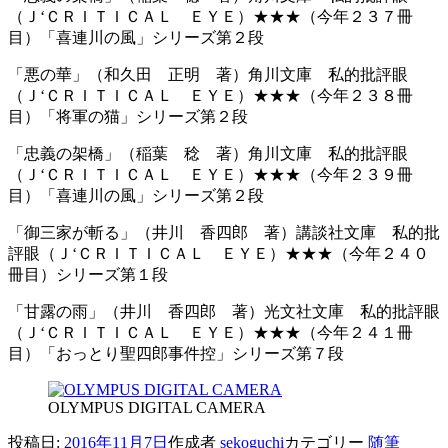
（Ｊ‘ＣＲＩＴＩＣＡＬ ＥＹＥ）★★★（今年２３７冊
目）「喜連川の風」シリーズ第２段
「悪の華」（和久田 正明 著）角川文庫 私的批評眼
（Ｊ‘ＣＲＩＴＩＣＡＬ ＥＹＥ）★★★（今年２３８冊
目）「将軍の猫」シリーズ第２段
「忠義の架橋」（稲葉 稔 著）角川文庫 私的批評眼
（Ｊ‘ＣＲＩＴＩＣＡＬ ＥＹＥ）★★★（今年２３９冊
目）「喜連川の風」シリーズ第２段
「御三家が斬る」（井川 香四郎 著）講談社文庫 私的批
評眼（Ｊ‘ＣＲＩＴＩＣＡＬ ＥＹＥ）★★★（今年２４０
冊目）シリーズ第１段
「甘露の雨」（井川 香四郎 著）光文社文庫 私的批評眼
（Ｊ‘ＣＲＩＴＩＣＡＬ ＥＹＥ）★★★（今年２４１冊
目）「おっとり聖四郎事件控」シリーズ第７段
OLYMPUS DIGITAL CAMERA
投稿日:
2016年11月7日
作成者
sekoguchi
カテゴリー
随筆