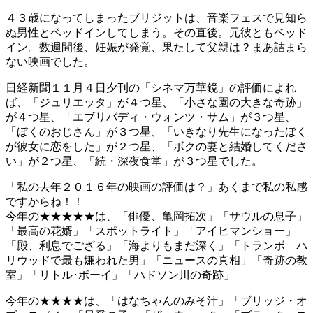
４３歳になってしまったブリジットは、音楽フェスで見知ら
ぬ男性とベッドインしてしまう。その直後。元彼ともベッド
イン。数週間後、妊娠が発覚、果たして父親は？まあ詰まら
ない映画でした。
日経新聞１１月４日夕刊の「シネマ万華鏡」の評価によれ
ば、「ジュリエッタ」が４つ星、「小さな園の大きな奇跡」
が４つ星、「エブリバディ・ウォンツ・サム」が３つ星、
「ぼくのおじさん」が３つ星、「いきなり先生になったぼく
が彼女に恋をした」が２つ星、「ボクの妻と結婚してくださ
い」が２つ星、「続・深夜食堂」が３つ星でした。
「私の去年２０１６年の映画の評価は？」あくまで私の私感
ですからね！！
今年の★★★★★は、「俳優、亀岡拓次」「サウルの息子」
「最高の花婿」「スポットライト」「アイヒマンショー」
「殿、利息でござる」「海よりもまだ深く」「トランボ ハ
リウッドで最も嫌われた男」「ニュースの真相」「奇跡の教
室」「リトル･ボーイ」「ハドソン川の奇跡」
今年の★★★★は、「はなちゃんのみそ汁」「ブリッジ・オ