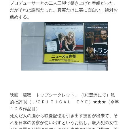
プロデューサーとの二人三脚で築き上げた番組だった。
だがそれは誤報だった。真実だけに実に面白い。絶対お
薦めする。
映画「秘密 トップシークレット」（UC豊洲にて）私
的批評眼（Ｊ‘ＣＲＩＴＩＣＡＬ ＥＹＥ）★★★（今年
１２６作品目）
死んだ人の脳から映像記憶を引き出す技術が出来て、そ
れを日本の警察が使い出すというお話し。殺人犯の女性