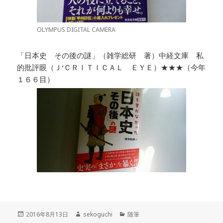
OLYMPUS DIGITAL CAMERA
「日本史 その後の謎」（雑学総研 著）中経文庫 私
的批評眼（Ｊ‘ＣＲＩＴＩＣＡＬ ＥＹＥ）★★★（今年
１６６目）
投
2016年8月13日
作
sekoguchi
カ
随筆