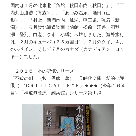
国内は１月の北東北「角館、秋田市内（秋田）」、「三
内丸山遺跡（青森）」、「あつみ温泉、酒田（山
形）」、「村上、新潟市内、瓢湖、燕三条、弥彦（新
潟）」、６月は北海道道南（函館、松前、江差、洞爺
湖、登別、白老、余市、小樽）へ旅しました。海外旅行
は、２月のキューバ（６５カ国目）、２月のタイ、４月
のスペイン、そして７月のカナダ（カナディアン・ロッ
キー）でした。
「２０１６ 本の記憶シリーズ」
「不殺の剣」（牧 秀彦 著）二見時代文庫 私的批評
眼（Ｊ‘ＣＲＩＴＩＣＡＬ ＥＹＥ）★★★（今年１６４
目）「神道無念流 練兵館」シリーズ第１弾