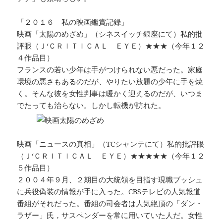
「２０１６ 私の映画鑑賞記録」
映画「太陽のめざめ」（シネスイッチ銀座にて）私的批
評眼（Ｊ‘ＣＲＩＴＩＣＡＬ ＥＹＥ）★★★（今年１２
４作品目）
フランスの若い少年は手がつけられない悪だった。家庭
環境の悪さもあるのだが、やりたい放題の少年に手を焼
く。そんな彼を女性判事は暖かく迎えるのだが、いつま
でたっても治らない。しかし転機が訪れた。
映画「ニュースの真相」（TCシャンテにて）私的批評眼
（Ｊ‘ＣＲＩＴＩＣＡＬ ＥＹＥ）★★★★★（今年１２
５作品目）
２００４年９月、２期目の大統領を目指す現職ブッシュ
に兵役偽装の情報が手に入った。CBSテレビの人気報道
番組がそれだった。番組の司会者は人気絶頂の「ダン・
ラザー」氏，サスペンダーを常に用いていた人だ。女性