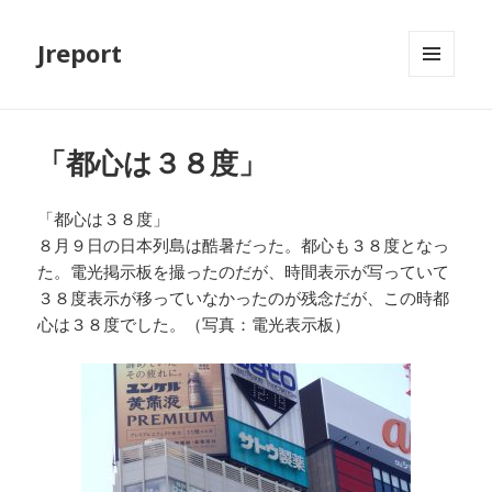
Jreport
メニュ
ーとウ
ィジェ
ット
「都心は３８度」
「都心は３８度」
８月９日の日本列島は酷暑だった。都心も３８度となっ
た。電光掲示板を撮ったのだが、時間表示が写っていて
３８度表示が移っていなかったのが残念だが、この時都
心は３８度でした。（写真：電光表示板）