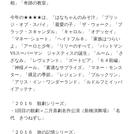
相」「奇跡の教室」
今年の★★★★は、「はなちゃんのみそ汁」「ブリッ
ジ・オブ・スパイ」「最愛の子」「ザ・ウォーク」「ブ
ラック・スキャンダル」「キャロル」「オデッセイ」
「マネー･ショート」「ヘイトフル８」「家族はつらい
よ」「アーロと少年」「リリーのすべて」「バットマン
VSスーパーマン ジャスティスの誕生」「ルーム」「さ
ざなみ」「レヴェナント」「ズートピア」「６４前編」
「神様メール」「素適なサプライズ」「マネー・モンス
ター」「裸足の季節」「レジェンド」「ブルックリン」
「アリス・イン・ワンダーランド」「ルドルフとイッパ
イアッテナ」
「２０１６ 観劇シリーズ」
・1回目の観劇＝二月喜劇名作公演（新橋演舞場）「名
代 きつねずし」
「２０１６ 旅の記憶シリーズ」