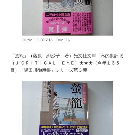
OLYMPUS DIGITAL CAMERA
「蛍籠」（藤原 緋沙子 著）光文社文庫 私的批評眼
（Ｊ‘ＣＲＩＴＩＣＡＬ ＥＹＥ）★★★（今年１６５
目）「隅田川御用帳」シリーズ第３弾