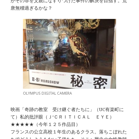
がその罪を父親になすりつけた事件の解決を目指す。荒
唐無稽過ぎるかな？
OLYMPUS DIGITAL CAMERA
映画「奇跡の教室 受け継ぐ者たちに」（UC有楽町に
て）私的批評眼（Ｊ‘ＣＲＩＴＩＣＡＬ ＥＹＥ）
★★★★★（今年１２５作品目）
フランスの公立高校１年生のあるクラス。落ちこぼれた