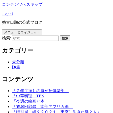
コンテンツへスキップ
Jreport
勢古口順の公式ブログ
メニューとウィジェット
検索:
カテゴリー
未分類
随筆
コンテンツ
「２年半振りの嵐が丘俱楽部」
「中華料理 TEN
「今週の映画と本」
「旅暦回顧録 南部アフリカ編」
「特別展 縄文２０２１ 東京に生きた縄文人」