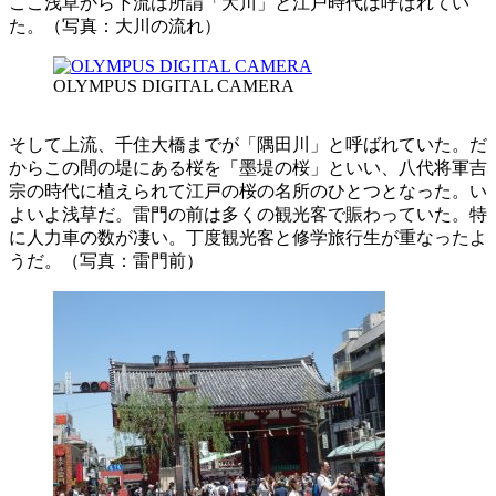
ここ浅草から下流は所謂「大川」と江戸時代は呼ばれてい
た。（写真：大川の流れ）
OLYMPUS DIGITAL CAMERA
そして上流、千住大橋までが「隅田川」と呼ばれていた。だ
からこの間の堤にある桜を「墨堤の桜」といい、八代将軍吉
宗の時代に植えられて江戸の桜の名所のひとつとなった。い
よいよ浅草だ。雷門の前は多くの観光客で賑わっていた。特
に人力車の数が凄い。丁度観光客と修学旅行生が重なったよ
うだ。（写真：雷門前）