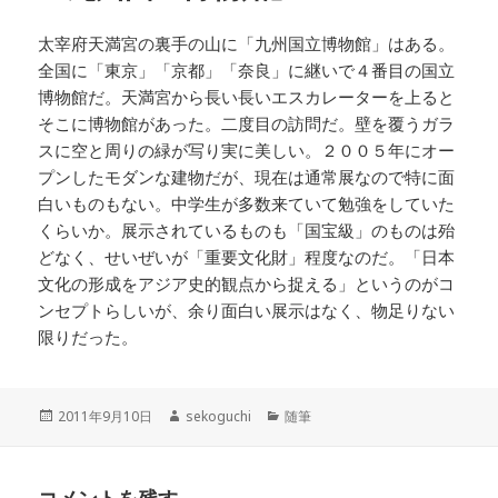
太宰府天満宮の裏手の山に「九州国立博物館」はある。
全国に「東京」「京都」「奈良」に継いで４番目の国立
博物館だ。天満宮から長い長いエスカレーターを上ると
そこに博物館があった。二度目の訪問だ。壁を覆うガラ
スに空と周りの緑が写り実に美しい。２００５年にオー
プンしたモダンな建物だが、現在は通常展なので特に面
白いものもない。中学生が多数来ていて勉強をしていた
くらいか。展示されているものも「国宝級」のものは殆
どなく、せいぜいが「重要文化財」程度なのだ。「日本
文化の形成をアジア史的観点から捉える」というのがコ
ンセプトらしいが、余り面白い展示はなく、物足りない
限りだった。
投
作
カ
2011年9月10日
sekoguchi
随筆
稿
成
テ
日:
者
ゴ
リ
コメントを残す
ー