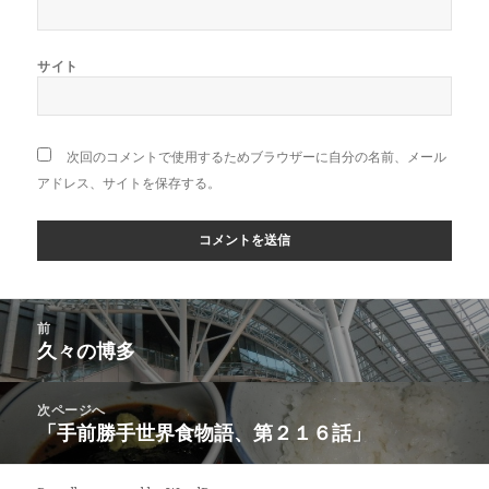
サイト
次回のコメントで使用するためブラウザーに自分の名前、メール
アドレス、サイトを保存する。
投
前
稿
久々の博多
前
ナ
の
ビ
投
次ページへ
ゲ
稿:
「手前勝手世界食物語、第２１６話」
次
ー
の
シ
投