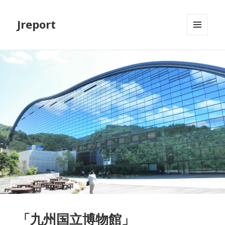
Jreport
メニュ
ーとウ
ィジェ
ット
「九州国立博物館」