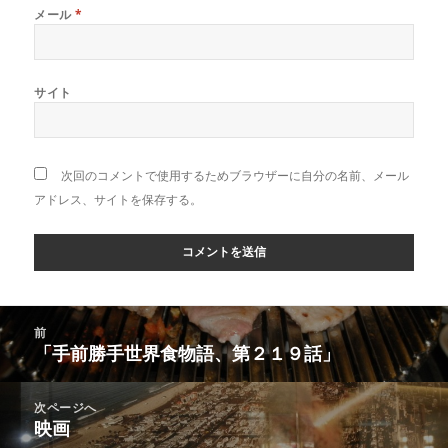
メール
*
サイト
次回のコメントで使用するためブラウザーに自分の名前、メール
アドレス、サイトを保存する。
投
前
稿
「手前勝手世界食物語、第２１９話」
前
ナ
の
ビ
投
次ページへ
ゲ
稿:
映画
次
ー