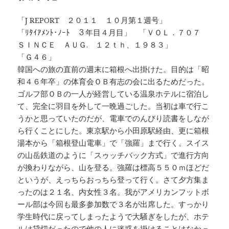
「J REPORT ２０１１ １０月第１週号」
「ﾘﾀｲｱﾒﾝﾄ･ﾉｰﾄ ３年目４月目」 「ＶＯＬ．７０７
ＳＩＮＣＥ ＡＵＧ. １２ｔｈ、１９８３」
「Ｇ４６」
韓国への旅の直前の週末に箱根へ出掛けた。目的は「昭
和４６年卒」の体育会ＯＢ有志の会に出るためだった。
ゴルフ部ＯＢの一人が経営している温泉ホテルに宿泊し
て、完全に羽目を外して一晩過ごした。当初は車で行こ
うかと思っていたのだが、電車でのんびり読書をしなが
ら行くことにした。東京駅から小田原駅経由、更に箱根
湯本から「箱根登山電車」で「強羅」まで行く。スイス
の山岳鉄道のように「スゥッチバック方式」で進行方向
が換わりながら、山を登る。強羅は標高５５０ｍほどだ
というが、えっちらおっちら登って行く。さて夕方集ま
ったのは２１名、内女性３名。我がアメリカンフットボ
ール部は今回も最多参加数で３名が出席した。すっかり
学生時代に戻ってしまったようで大騒ぎをしたが、ホテ
ルは貸切だったので他の人に迷惑を掛けることはなかっ