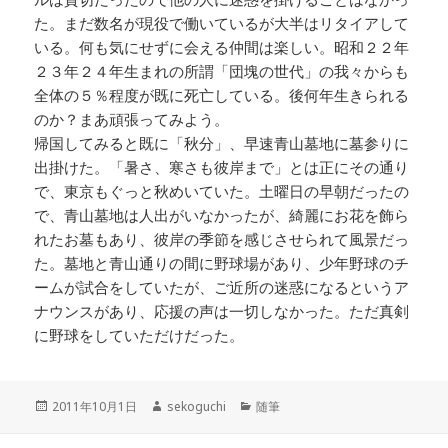
た。まだ数名が現役で働いているが大半はリタイアして
いる。何も気にせずに会える仲間は楽しい。昭和２２年
２３年２４年生まれの所謂「団塊の世代」の我々からも
全体の５％程度が既に死亡している。後何年生きられる
のか？まあ頑張ってみよう。
帰国してみると既に「秋分」、早速青山墓地に墓参りに
出掛けた。「暑さ、寒さも彼岸まで」とは正にその通り
で、東京もぐっと秋めいていた。土曜日の早朝だったの
で、青山墓地は人出がいなかったが、綺麗にお花を飾ら
れたお墓もあり、彼岸の季節を感じさせられて風景だっ
た。墓地と青山通りの間に野球場があり、少年野球のチ
ームが試合をしていたが、ご近所の迷惑になるというア
ナウンスがあり、応援の声は一切しなかった。ただ真剣
に野球をしていただけだった。
投
作
カ
2011年10月1日
sekoguchi
随筆
稿
成
テ
日:
者
ゴ