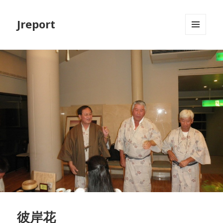
Jreport
メニュ
ーとウ
ィジェ
ット
彼岸花