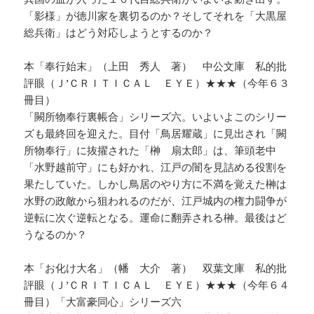
「影様」が徳川家を裏切るのか？そしてそれを「大黒屋
総兵衛」はどう対応しようとするのか？
本「奉行始末」（上田 秀人 著） 中公文庫 私的批
評眼（Ｊ’ＣＲＩＴＩＣＡＬ ＥＹＥ）★★★（今年６３
冊目）
「闕所物奉行裏帳合」シリーズ六。いよいよこのシリー
ズも最終回を迎えた。目付「鳥居耀蔵」に見出され「闕
所物奉行」に抜擢された「榊 扇太郎」は、筆頭老中
「水野越前守」にも好かれ、江戸の闇を見詰める役割を
果たしていた。しかし鳥居のやり方に不満を覚えた榊は
水野の政敵から狙われるのだが、江戸城内の権力闘争が
逆転に次ぐ逆転となる。運命に翻弄される榊。最後はど
うなるのか？
本「お化け大名」（幡 大介 著） 双葉文庫 私的批
評眼（Ｊ’ＣＲＩＴＩＣＡＬ ＥＹＥ）★★★（今年６４
冊目）「大富豪同心」シリーズ六