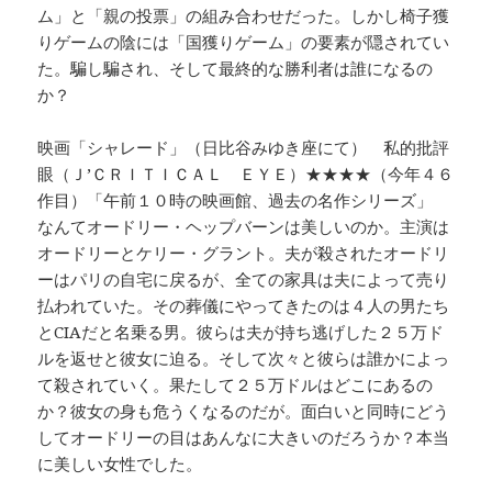
ム」と「親の投票」の組み合わせだった。しかし椅子獲
りゲームの陰には「国獲りゲーム」の要素が隠されてい
た。騙し騙され、そして最終的な勝利者は誰になるの
か？
映画「シャレード」（日比谷みゆき座にて） 私的批評
眼（Ｊ’ＣＲＩＴＩＣＡＬ ＥＹＥ）★★★★（今年４６
作目）「午前１０時の映画館、過去の名作シリーズ」
なんてオードリー・ヘップバーンは美しいのか。主演は
オードリーとケリー・グラント。夫が殺されたオードリ
ーはパリの自宅に戻るが、全ての家具は夫によって売り
払われていた。その葬儀にやってきたのは４人の男たち
とCIAだと名乗る男。彼らは夫が持ち逃げした２５万ド
ルを返せと彼女に迫る。そして次々と彼らは誰かによっ
て殺されていく。果たして２５万ドルはどこにあるの
か？彼女の身も危うくなるのだが。面白いと同時にどう
してオードリーの目はあんなに大きいのだろうか？本当
に美しい女性でした。