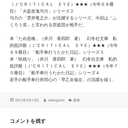
（Ｊ’ＣＲＩＴＩＣＡＬ ＥＹＥ）★★★（今年６８冊
目）「火盗改鬼与力」シリーズ２
与力の「雲井竜之介」が活躍するシリーズ。今回は「ふ
くろう党」と言われる窃盗団が相手だ。
本「ため息橋」（井川 香四郎 著） 幻冬社文庫 私
的批評眼（Ｊ’ＣＲＩＴＩＣＡＬ ＥＹＥ）★★★（今年
６９冊目）「船手奉行うたかた日記」シリーズ３
本「咲残り」（井川 香四郎 著） 幻冬社文庫 私的
批評眼（Ｊ’ＣＲＩＴＩＣＡＬ ＥＹＥ）★★★（今年７
０冊目）「船手奉行うたかた日記」シリーズ４
若手の船手奉行所同心の「早乙女薙左」の活躍を描く。
投
作
カ
2012年3月10日
sekoguchi
随筆
稿
成
テ
日:
者
ゴ
リ
コメントを残す
ー