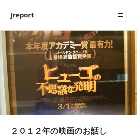
Jreport
メニュ
ーとウ
ィジェ
ット
２０１２年の映画のお話し