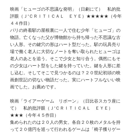
映画「ヒューゴの不思議な発明」（日劇にて） 私的批
評眼（Ｊ’ＣＲＩＴＩＣＡＬ ＥＹＥ）★★★★★（今年
４４作目）
パリの終着駅の屋根裏に一人で住む少年「ヒューゴ」の
物語。亡くなった父が博物館から持ち帰った不思議な古
い人形。その鍵穴の形はハート型だった。駅の玩具売り
場で働く老人に大切なノートを奪い取られたヒューゴは
老人のあとを追う。そこで少女と知り合う。偶然にもそ
の少女はハート型をした鍵を持っていた。鍵を人形に差
し込む。そしてそこで見つかるのは？２０世紀初頭の映
画創世記の切ない物語だった。実にハートフルないい映
画でした。お薦めです。
映画「ライアーゲーム リボーン」（日比谷スカラ座に
て） 私的批評眼（Ｊ’ＣＲＩＴＩＣＡＬ ＥＹＥ）
★★★（今年４５作目）
集められたのは２０人の男女。各自２０枚のメタルを持
って２０億円を巡って行われるゲームは「椅子獲りゲー