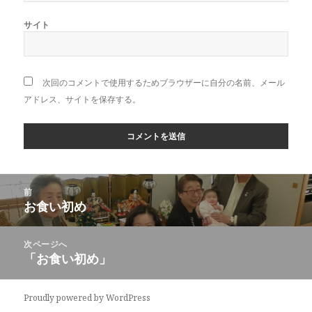
サイト
次回のコメントで使用するためブラウザーに自分の名前、メール
アドレス、サイトを保存する。
投
前
稿
お食い初め
前
ナ
の
ビ
投
次ページへ
ゲ
稿:
「お食い初め」
次
ー
の
シ
投
ョ
Proudly powered by WordPress
稿: