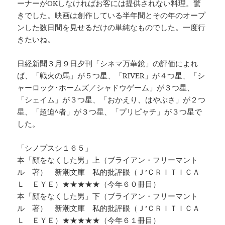
ーナーがOKしなければお客には提供されない料理。驚
きでした。映画は創作している半年間とその年のオープ
ンした数日間を見せるだけの単純なものでした。一度行
きたいね。
日経新聞３月９日夕刊「シネマ万華鏡」の評価によれ
ば、「戦火の馬」が５つ星、「RIVER」が４つ星、「シ
ャーロック･ホームズ／シャドウゲーム」が３つ星、
「シェイム」が３つ星、「おかえり、はやぶさ」が２つ
星、「超迫ﾍ者」が３つ星、「プリピャチ」が３つ星で
した。
「シノプスシ１６５」
本「顔をなくした男」上（ブライアン・フリーマント
ル 著） 新潮文庫 私的批評眼（Ｊ’ＣＲＩＴＩＣＡ
Ｌ ＥＹＥ）★★★★★（今年６０冊目）
本「顔をなくした男」下（ブライアン・フリーマント
ル 著） 新潮文庫 私的批評眼（Ｊ’ＣＲＩＴＩＣＡ
Ｌ ＥＹＥ）★★★★★（今年６１冊目）