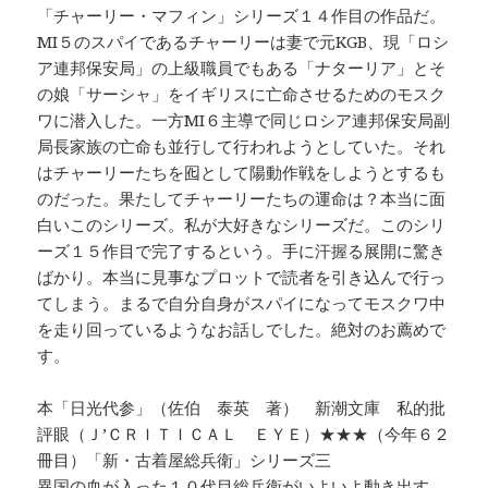
「チャーリー・マフィン」シリーズ１４作目の作品だ。
MI５のスパイであるチャーリーは妻で元KGB、現「ロシ
ア連邦保安局」の上級職員でもある「ナターリア」とそ
の娘「サーシャ」をイギリスに亡命させるためのモスク
ワに潜入した。一方MI６主導で同じロシア連邦保安局副
局長家族の亡命も並行して行われようとしていた。それ
はチャーリーたちを囮として陽動作戦をしようとするも
のだった。果たしてチャーリーたちの運命は？本当に面
白いこのシリーズ。私が大好きなシリーズだ。このシリ
ーズ１５作目で完了するという。手に汗握る展開に驚き
ばかり。本当に見事なプロットで読者を引き込んで行っ
てしまう。まるで自分自身がスパイになってモスクワ中
を走り回っているようなお話しでした。絶対のお薦めで
す。
本「日光代参」（佐伯 泰英 著） 新潮文庫 私的批
評眼（Ｊ’ＣＲＩＴＩＣＡＬ ＥＹＥ）★★★（今年６２
冊目）「新・古着屋総兵衛」シリーズ三
異国の血が入った１０代目総兵衛がいよいよ動き出す。