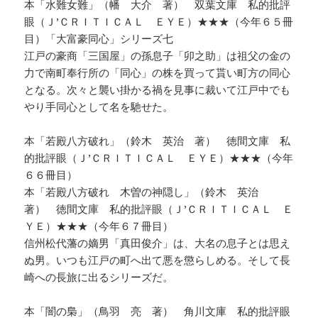
本「水難女難」（幡 大介 著） 双葉文庫 私的批評
眼（Ｊ’ＣＲＩＴＩＣＡＬ ＥＹＥ）★★★（今年６５冊
目）「大富豪同心」シリーズ七
江戸の豪商「三国屋」の孫息子「卯之助」は祖父の金の
力で南町奉行所の「同心」の株を買って貰い町方の同心
となる。次々と襲い掛かる禍を見事に裁いて江戸中でも
やり手同心として名を馳せた。
本「若殿八方破れ」（鈴木 英治 著） 徳間文庫 私
的批評眼（Ｊ’ＣＲＩＴＩＣＡＬ ＥＹＥ）★★★（今年
６６冊目）
本「若殿八方破れ 木曽の神隠し」（鈴木 英治
著） 徳間文庫 私的批評眼（Ｊ’ＣＲＩＴＩＣＡＬ Ｅ
ＹＥ）★★★（今年６７冊目）
信州松代藩の嫡男「真田俊介」は、大名の息子とは思え
ぬ男。いつも江戸の町へ出て悪を懲らしめる。そして長
崎への長旅に出るシリーズだ。
本「闇の梟」（鳥羽 亮 著） 角川文庫 私的批評眼