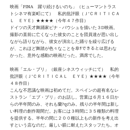
映画「PINA 躍り続けるいのち」（ヒューマントラス
トシネマ有楽町にて） 私的批評眼（Ｊ’ＣＲＩＴＩＣＡ
Ｌ ＥＹＥ）★★★★（今年４７作目）
ドイツの天才舞踊家ピナ・バウシュを描いた３D映画。
撮影の直前に亡くなった彼女のことを団員達が思い出し
ながら語りながら、彼女が演出した踊りを繰り広げる
が、これほど舞踏が色々なことを阜ｻできるとは思わな
かった、意外な感動の映画だった。満席でした。
映画「エル・ブリ」（銀座シネスウィッチにて） 私的
批評眼（Ｊ’ＣＲＩＴＩＣＡＬ ＥＹＥ）★★★★（今年
４８作目）
こんな不思議な映画は初めてだ。スペインの超有名なレ
ストラン「エブ・ブリ」のお話し。営業は６月１６日か
らの半年間のみ、それも蘭?qのみ。残りの半年間は新し
い料理の創作期間だ。お客には３時間に３５種類の料理
を提供する。半年の間に２００種以上もの新作を考え出
すという店なのだ。厳しい躾に耐えたスタッフたち。オ