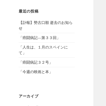
最近の投稿
【訃報】勢古口順 逝去のお知ら
せ
「癌闘病記―第３３回」
「人生は、１月のスペインに
て」
「癌闘病記３２号」
「今週の映画と本」
アーカイブ