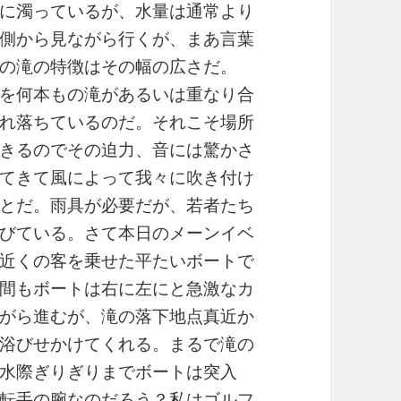
に濁っているが、水量は通常より
側から見ながら行くが、まあ言葉
の滝の特徴はその幅の広さだ。
を何本もの滝があるいは重なり合
れ落ちているのだ。それこそ場所
きるのでその迫力、音には驚かさ
てきて風によって我々に吹き付け
とだ。雨具が必要だが、若者たち
びている。さて本日のメーンイベ
近くの客を乗せた平たいボートで
間もボートは右に左にと急激なカ
がら進むが、滝の落下地点真近か
浴びせかけてくれる。まるで滝の
水際ぎりぎりまでボートは突入
転手の腕なのだろう？私はゴルフ