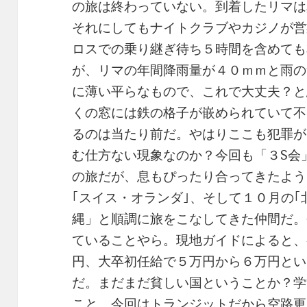
の旅は終わっていない。到着したリマは
それにしてもナイトクラブやカジノが営
ロスでの乗り継ぎ待ち５時間を含めても
が、リマの年間降雨量が４０ｍｍと雨の
に薄い平らなもので、これで大丈夫？と
くの窓には鉄の格子が嵌められていて不
るのは当たり前だ。やはりここも犯罪が
む仕方ない現象なのか？今回も「３S会
の旅だが、息もぴったり合ってきたよう
｢スイス・オランダ｣、そして１０月の｢
縄」と順調に旅をこなしてきた仲間だ。
ていることやら。現地ガイドによると、
円、大卒初任給で５万円から６万円とい
だ。まだまだ貧しい国ということか？学
こと。今回はトランジットだから空路更