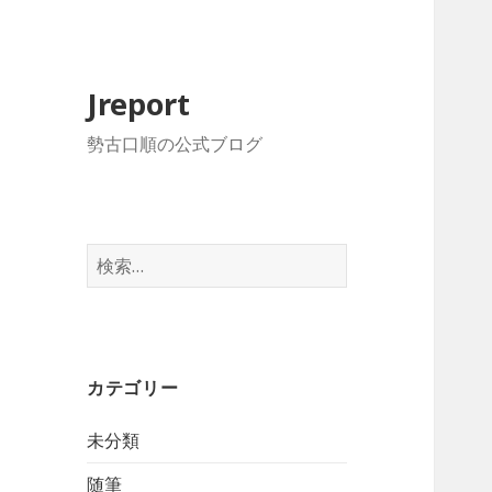
Jreport
勢古口順の公式ブログ
検
索
:
カテゴリー
未分類
随筆