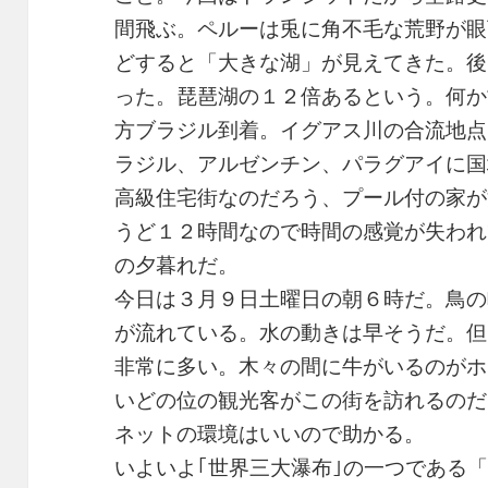
間飛ぶ。ペルーは兎に角不毛な荒野が眼
どすると「大きな湖」が見えてきた。後
った。琵琶湖の１２倍あるという。何か
方ブラジル到着。イグアス川の合流地点
ラジル、アルゼンチン、パラグアイに国
高級住宅街なのだろう、プール付の家が
うど１２時間なので時間の感覚が失われ
の夕暮れだ。
今日は３月９日土曜日の朝６時だ。鳥の
が流れている。水の動きは早そうだ。但
非常に多い。木々の間に牛がいるのがホ
いどの位の観光客がこの街を訪れるのだ
ネットの環境はいいので助かる。
いよいよ｢世界三大瀑布｣の一つである