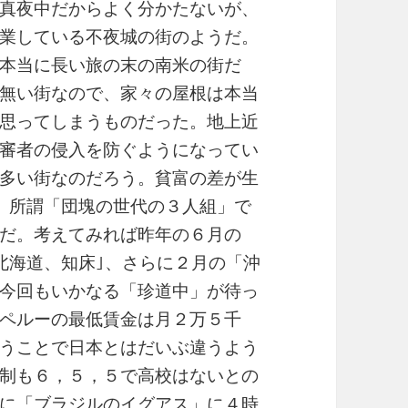
真夜中だからよく分かたないが、
業している不夜城の街のようだ。
本当に長い旅の末の南米の街だ
無い街なので、家々の屋根は本当
思ってしまうものだった。地上近
審者の侵入を防ぐようになってい
多い街なのだろう。貧富の差が生
」所謂「団塊の世代の３人組」で
だ。考えてみれば昨年の６月の
北海道、知床｣、さらに２月の「沖
今回もいかなる「珍道中」が待っ
ペルーの最低賃金は月２万５千
うことで日本とはだいぶ違うよう
制も６，５，５で高校はないとの
に「ブラジルのイグアス」に４時