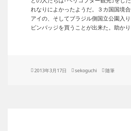
どの人たちは｢ヘリコプター観光｣をし
れなりによかったようだ。３カ国国境合
アイの、そしてブラジル側国立公園入り
ピンバッジを買うことが出来た。助かり
投
2013年3月17日
作
sekoguchi
カ
随筆
稿
成
テ
日:
者
ゴ
リ
ー