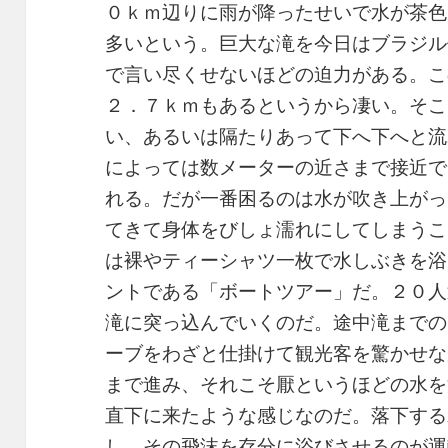
０ｋｍ辺りに雨が降ったせいで水が茶色
多いという。巨大な滝を今日はブラジル
で言い尽くせないほどの迫力がある。こ
２．７ｋｍもあるというから凄い。そこ
い、あるいは隔たりあって下へ下へと流
によっては数メーターの近さまで接近で
れる。だが一番困るのは水が吹き上がっ
てきて身体をびしょ濡れにしてしまうこ
は裸やティーシャツ一枚で水しぶきを浴
ントである「ボートツアー」だ。２０人
滝に突っ込んでいくのだ。途中滝までの
ーブをわざと仕掛けて観光客を驚かせな
まで進み、それこそ厭というほどの水を
直下に来たような感じなのだ。落下する
し、その飛沫を存分に浴びさせるのが運