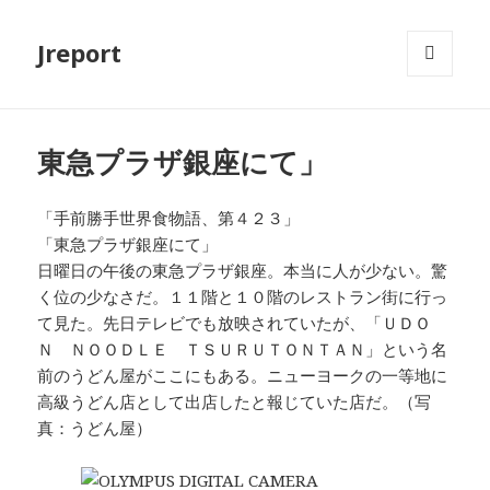
Jreport
メニュ
ーとウ
ィジェ
ット
東急プラザ銀座にて」
「手前勝手世界食物語、第４２３」
「東急プラザ銀座にて」
日曜日の午後の東急プラザ銀座。本当に人が少ない。驚
く位の少なさだ。１１階と１０階のレストラン街に行っ
て見た。先日テレビでも放映されていたが、「ＵＤＯ
Ｎ ＮＯＯＤＬＥ ＴＳＵＲＵＴＯＮＴＡＮ」という名
前のうどん屋がここにもある。ニューヨークの一等地に
高級うどん店として出店したと報じていた店だ。（写
真：うどん屋）