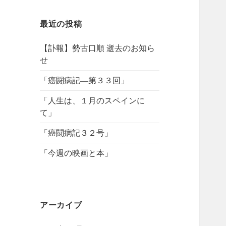
最近の投稿
【訃報】勢古口順 逝去のお知ら
せ
「癌闘病記―第３３回」
「人生は、１月のスペインに
て」
「癌闘病記３２号」
「今週の映画と本」
アーカイブ