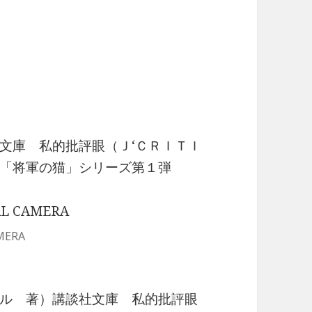
文庫 私的批評眼（Ｊ‘ＣＲＩＴＩ
「将軍の猫」シリーズ第１弾
MERA
ル 著）講談社文庫 私的批評眼