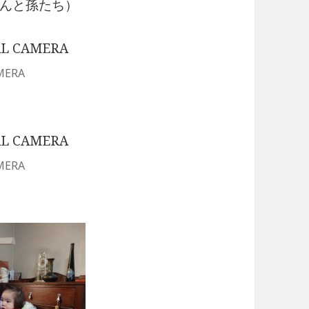
んと孫たち）
MERA
MERA