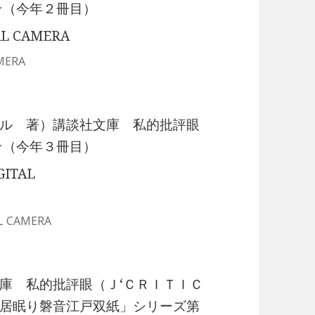
★（今年２冊目）
MERA
ル 著）講談社文庫 私的批評眼
★（今年３冊目）
L CAMERA
庫 私的批評眼（Ｊ‘ＣＲＩＴＩＣ
居眠り磐音江戸双紙」シリーズ第