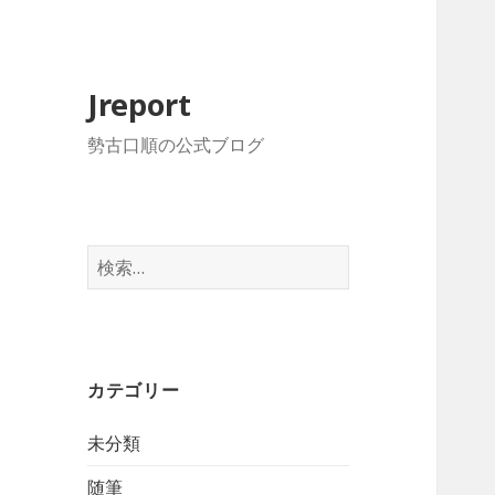
Jreport
勢古口順の公式ブログ
検
索:
カテゴリー
未分類
随筆