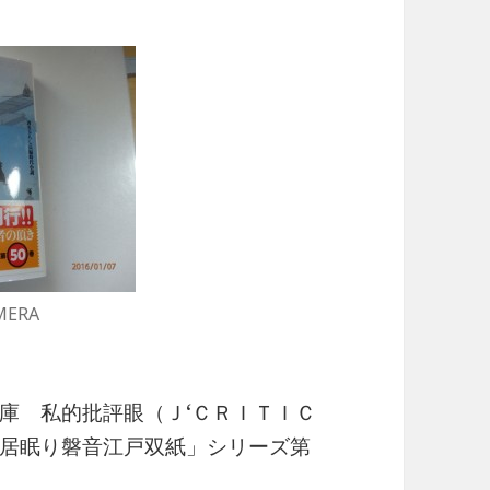
MERA
庫 私的批評眼（Ｊ‘ＣＲＩＴＩＣ
居眠り磐音江戸双紙」シリーズ第