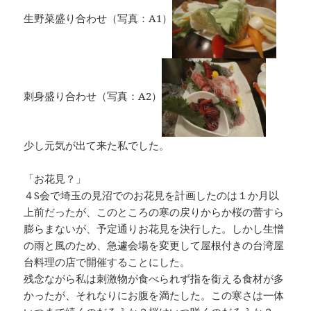
生野菜盛り合わせ（写真：A1）
刺身盛り合わせ（写真：A2）
少し元気が出て来た私でした。
「お花見？」
４S会で埼玉の見沼でのお花見を計画したのは１か月以
上前だったが、このところの寒の戻りからか桜の蕾すら
膨らまないが、予定通りお花見を決行した。しかし生憎
の雨と風のため、急遽会場を変更して屋根付きの台湾屋
台料理の店で開催することにした。
残念ながら私は刺激物が食べられず指を銜える食材が多
かったが、それなりにお腹を満たした。この寒さは一体