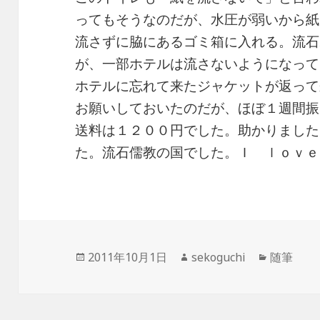
ってもそうなのだが、水圧が弱いから紙
流さずに脇にあるゴミ箱に入れる。流石
が、一部ホテルは流さないようになって
ホテルに忘れて来たジャケットが返って
お願いしておいたのだが、ほぼ１週間振
送料は１２００円でした。助かりました
た。流石儒教の国でした。Ｉ ｌｏｖｅ
投
2011年10月1日
作
sekoguchi
カ
随筆
稿
成
テ
日:
者
ゴ
リ