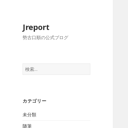
Jreport
勢古口順の公式ブログ
検
索
:
カテゴリー
未分類
随筆