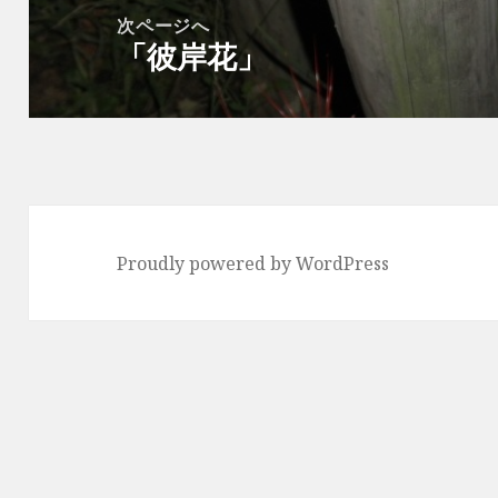
ー
稿:
次ページへ
シ
「彼岸花」
次
ョ
の
ン
投
稿:
Proudly powered by WordPress