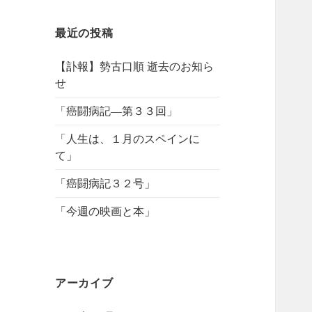
最近の投稿
【訃報】勢古口順 逝去のお知ら
せ
「癌闘病記―第３３回」
「人生は、１月のスペインに
て」
「癌闘病記３２号」
「今週の映画と本」
アーカイブ