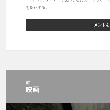
を保存する。
投
稿
前
映画
ナ
前
ビ
の
ゲ
投