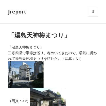
Jreport
メニュ
ーとウ
ィジェ
ット
「湯島天神梅まつり」
「湯島天神梅まつり」
三寒四温で季節は巡り、春めいてきたので、暖気に誘わ
れて湯島天神梅まつりを訪れた。（写真：A1）
（写真：A2）