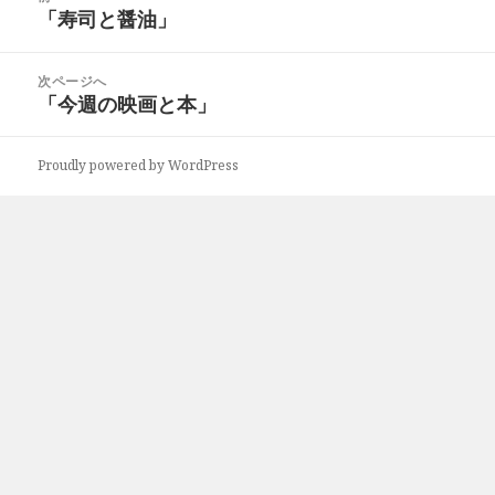
稿
「寿司と醤油」
ー
前
ナ
の
ビ
投
次ページへ
ゲ
稿:
「今週の映画と本」
次
ー
の
シ
投
ョ
Proudly powered by WordPress
稿:
ン