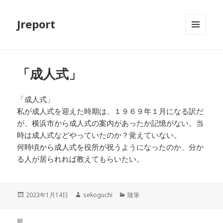
Jreport
メニュ
ーとウ
ィジェ
ット
「成人式」
「成人式」
私が成人式を迎えた時期は、１９６９年１月になる訳だ
が、横浜市から成人式の案内があったか記憶がない。当
時は成人式などやっていたのか？覚えていない。
何時頃から成人式を役所が祝うようになったのか、分か
る人が居られれば教えてもらいたい。
投
作
カ
2023年1月14日
sekoguchi
随筆
稿
成
テ
日:
者
ゴ
投
リ
前