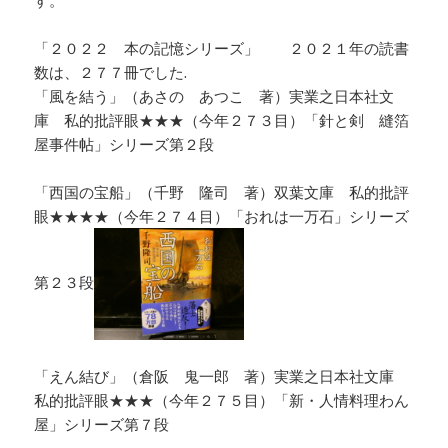
「２０２２ 本の記憶シリーズ」 ２０２１年の読書
数は、２７７冊でした.
「風を結う」（あさの あつこ 著）実業之日本社文
庫 私的批評眼★★★（今年２７３目）「針と剣 縫箔
屋事件帖」シリーズ第２段
「西国の宝船」（千野 隆司 著）双葉文庫 私的批評
眼★★★★（今年２７４目）「おれは一万石」シリーズ
第２３段
「えん結び」（倉阪 鬼一郎 著）実業之日本社文庫
私的批評眼★★★（今年２７５目）「新・人情料理わん
屋」シリーズ第７段