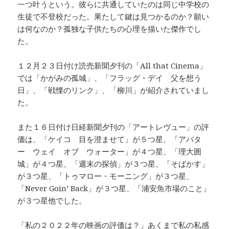
一つ叶うという。彼らに共通していたのは同じ中学校の
生徒で不登校だった。果たして鍵は見つかるのか？願い
は何なのか？孤独な子供たちの心理を描いた傑作でし
た。
１２月２３日付け読売新聞夕刊の「All that Cinema」
では「かがみの孤城」、「フラッグ・デイ 父を想う
日」、「戦慄のリンク」、「柳川」が紹介されていまし
た。
また１６日付け日経新聞夕刊の「アートレヴュー」の評
価は、「ケイコ 目を澄ませて」が５つ星、「アバタ
ー ウェイ オブ ウォーター」が４つ星、「理大囲
城」が４つ星、「週末の探偵」が３つ星、「そばかす」
が３つ星、「トゥマロー・モーニング」が３つ星、
「Never Goin’ Back」が３つ星、「浦安魚市場のこと」
が３つ星他でした。
「私の２０２２年の映画の評価は？」あくまで私の私感