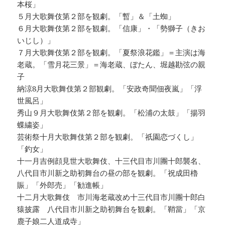
本桜」
５月大歌舞伎第２部を観劇。「暫」＆「土蜘」
６月大歌舞伎第２部を観劇。「信康」・「勢獅子（きお
いじし）」
７月大歌舞伎第２部を観劇。「夏祭浪花鑑」＝主演は海
老蔵。「雪月花三景」＝海老蔵、ぼたん、堀越勘弦の親
子
納涼8月大歌舞伎第２部観劇。「安政奇聞佃夜嵐」「浮
世風呂」
秀山９月大歌舞伎第２部を観劇。「松浦の太鼓」「揚羽
蝶繍姿」
芸術祭十月大歌舞伎第２部を観劇。「祇園恋づくし」
「釣女」
十一月吉例顔見世大歌舞伎、十三代目市川團十郎襲名、
八代目市川新之助初舞台の昼の部を観劇。「祝成田櫓
賑」「外郎売」「勧進帳」
十二月大歌舞伎 市川海老蔵改め十三代目市川團十郎白
猿披露 八代目市川新之助初舞台を観劇。「鞘當」「京
鹿子娘二人道成寺」