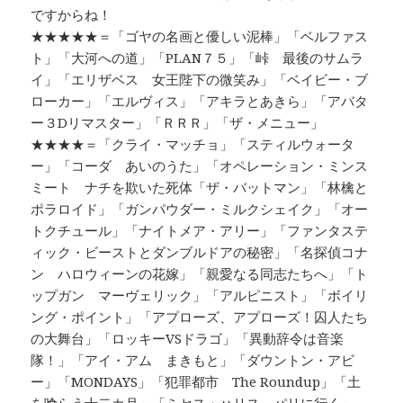
ですからね！
★★★★★＝「ゴヤの名画と優しい泥棒」「ベルファス
ト」「大河への道」「PLAN７５」「峠 最後のサムラ
イ」「エリザベス 女王陛下の微笑み」「ベイビー・ブ
ローカー」「エルヴィス」「アキラとあきら」「アバタ
ー３Dリマスター」「ＲＲＲ」「ザ・メニュー」
★★★★＝「クライ・マッチョ」「スティルウォータ
ー」「コーダ あいのうた」「オペレーション・ミンス
ミート ナチを欺いた死体「ザ・バットマン」「林檎と
ポラロイド」「ガンパウダー・ミルクシェイク」「オー
トクチュール」「ナイトメア・アリー」「ファンタステ
ィック・ビーストとダンブルドアの秘密」「名探偵コナ
ン ハロウィーンの花嫁」「親愛なる同志たちへ」「ト
ップガン マーヴェリック」「アルピニスト」「ボイリ
ング・ポイント」「アプローズ、アプローズ！囚人たち
の大舞台」「ロッキーVSドラゴ」「異動辞令は音楽
隊！」「アイ・アム まきもと」「ダウントン・アビ
ー」「MONDAYS」「犯罪都市 The Roundup」「土
を喰らう十二カ月」「ミセス・ハリス、パリに行く」