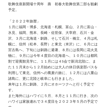
歌舞伎座新開場十周年 壽 初春大歌舞伎第二部を観劇
予定。
「２０２２年旅暦」
１月に福岡・博多、北海道・札幌、富山、２月に富山・
氷見、福岡、熊本、長崎・佐世保、大宰府、石川・金
沢、３月に北海道・釧路、そして石川・橋立、４月は札
幌に、信州（松本、長野）と東北（米沢）に、６月には
宮古島へ、下旬には釧路に避暑、８月には長岡に花火見
物に、９月には今年４度目の北海道へ、１０月には都民
割で迎賓館見学に、１１月には４S会で新潟北陸に、ま
た１１月末から１２月始めには大人の休日俱楽部パスを
利用して東北、信州への蕎麦の旅に、１２月には八重山
諸島に、更に北陸と岐阜にも行きました。
来年は１月に釧路、２月にオホーツクへと行く予定で
す。
また海外にはハワイに５月、８月と１１月に行き、次の
ハワイは家族連れで３４度目を２０２３年５月の予定で
す。