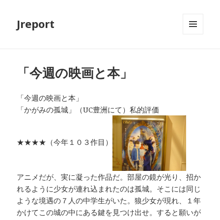
Jreport
メニュ
ーとウ
ィジェ
ット
「今週の映画と本」
「今週の映画と本」
「かがみの孤城」（UC豊洲にて）私的評価
★★★★（今年１０３作目）
アニメだが、実に凝った作品だ。部屋の鏡が光り、招か
れるように少女が連れ込まれたのは孤城。そこには同じ
ような境遇の７人の中学生がいた。狼少女が現れ、１年
かけてこの城の中にある鍵を見つけ出せ。すると願いが