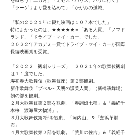
「ラーゲリより愛を込めて」「かがみの孤城」
「私の２０２１年に観た映画は１０７本でした」
特によかったのは、★★★★★＝「ある人質」「ノマド
ランド」「ドライブ・マイ・カー」でした。
２０２２年アカデミー賞でドライブ・マイ・カーが国際
長編映画賞を受賞。
「２０２２ 観劇シリーズ」 ２０２１年の歌舞伎観劇
は１１度でした。
寿初春大歌舞伎（歌舞伎座）第２部観劇。
新作歌舞伎「プぺル～天明の護美人間」（新橋演舞場）
朝の部を観劇。
２月大歌舞伎第２部を観劇。「春調娘七種」＆「義経千
本桜 渡海屋大物浦」。
３月大歌舞伎第2部を観劇。「河内山」＆「芝浜革財
布」
４月大歌舞伎第２部を観劇。「荒川の佐吉」＆「義経千