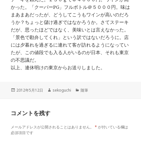
かった。「クーパーPG」フルボトル＠５０００円。味は
まあまあだったが、どうしてこうもワインが高いのだろ
うか？ちょっと儲け過ぎではなかろうか。さてステーキ
だが、思ったほどではなく、美味いとは言えなかった。
「景色で勘弁してくれ」という訳ではないだろうに。店
には夕暮れを過ぎるに連れて客が訪れるようになってい
たが、この値段でも入る人がいるのが日本、それも東京
の不思議だ。
以上、連休明けの東京からお送りしました。
投
作
カ
2012年5月12日
sekoguchi
随筆
稿
成
テ
日:
者
ゴ
リ
コメントを残す
ー
メールアドレスが公開されることはありません。
*
が付いている欄は
必須項目です