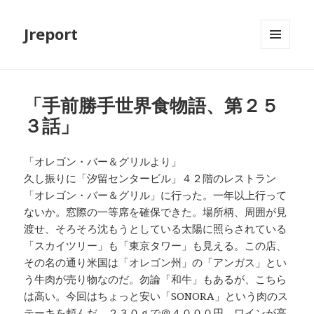
Jreport
メニュ
ーとウ
ィジェ
ット
「手前勝手世界食物語、第２５
３話」
「オレゴン・バー＆グリルより」
久し振りに「汐留センタービル」４２階のレストラン
「オレゴン・バー＆グリル」に行った。一年以上行って
ないか。窓際の一等席を確保できた。場所柄、周囲が見
渡せ、そろそろ沈もうとしている太陽に照らされている
「スカイツリー」も「東京タワー」も見える。この店、
その名の通り米国は「オレゴン州」の「アンガス」とい
う牛肉が売り物なのだ。勿論「和牛」もあるが、こちら
は高い。今回はちょっと安い「SONORA」という肉のス
テーキを頼んだ。２３０ｇで＠４０００円。ワインが高