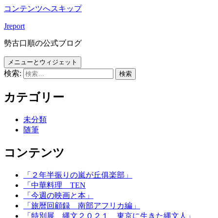
コンテンツへスキップ
Jreport
勢古口順の公式ブログ
メニューとウィジェット
検索:
カテゴリー
未分類
随筆
コンテンツ
「２年半振りの嵐が丘俱楽部」
「中華料理 TEN
「今週の映画と本」
「旅暦回顧録 南部アフリカ編」
「特別展 縄文２０２１ 東京に生きた縄文人」