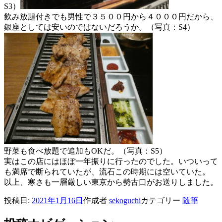
S3）
飲み放題付きでも男性で３５００円から４０００円だから、
銀座としては安いのではないだろうか。（写真：S4）
野菜も食べ放題で追加もOKだ。（写真：S5）
実はこの店にはほぼ一年振りに行ったのでした。いついって
も満席で断られていたが、流石この時期には空いていた。
以上、寒さも一層厳しい東京から勢古口がお送りしました。
投稿日:
2021年1月16日
作成者
sekoguchi
カテゴリー
随筆