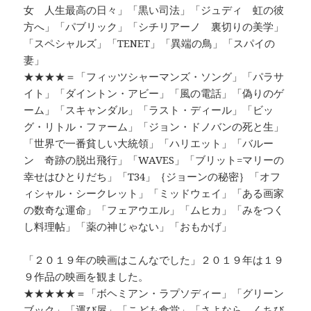
女 人生最高の日々」「黒い司法」「ジュディ 虹の彼
方へ」「パブリック」「シチリアーノ 裏切りの美学」
「スペシャルズ」「TENET」「異端の鳥」「スパイの
妻」
★★★★＝「フィッツシャーマンズ・ソング」「パラサ
イト」「ダイントン・アビー」「風の電話」「偽りのゲ
ーム」「スキャンダル」「ラスト・ディール」「ビッ
グ・リトル・ファーム」「ジョン・ドノバンの死と生」
「世界で一番貧しい大統領」「ハリエット」「バルー
ン 奇跡の脱出飛行」「WAVES」「ブリット=マリーの
幸せはひとりだち」「T34」｛ジョーンの秘密｝「オフ
ィシャル・シークレット」「ミッドウェイ」「ある画家
の数奇な運命」「フェアウエル」「ムヒカ」「みをつく
し料理帖」「薬の神じゃない」「おもかげ」
「２０１９年の映画はこんなでした」２０１９年は１９
９作品の映画を観ました。
★★★★★＝「ボヘミアン・ラプソディー」「グリーン
ブック」「運び屋」「こども食堂」「さよなら くちび