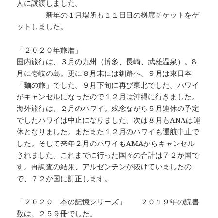
人に譲渡しました。
新年の１月場所も１１日目の桝席チケットをゲ
ットしました。
「２０２０年旅暦」
国内旅行は、３月の九州（博多、長崎、武雄温泉）。8
月に壱岐の島。更に８月末には釧路へ。９月は東日本
「麺の旅」でした。９月下旬に再び東北でした。ハワイ
がキャンセルになったので１２月は沖縄に行きました。
海外旅行は、２月のハワイ。残念ながら５月連休の予定
でしたハワイは中止になりました。次は８月もANAは運
休となりました。またまた１２月のハワイも運航中止で
した。そして来年２月のハワイもAMAからキャンセル
されました。これまでに行った国々の合計は７２か国で
す。再調査の結果、アルゼンチンが抜けていましたの
で、７２か国に訂正します。
「２０２０ 本の記憶シリーズ」 ２０１９年の読書
数は、２５９冊でした。