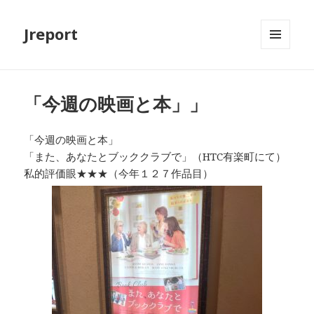
Jreport
メニュ
ーとウ
ィジェ
ット
「今週の映画と本」」
「今週の映画と本」
「また、あなたとブッククラブで」（HTC有楽町にて）
私的評価眼★★★（今年１２７作品目）