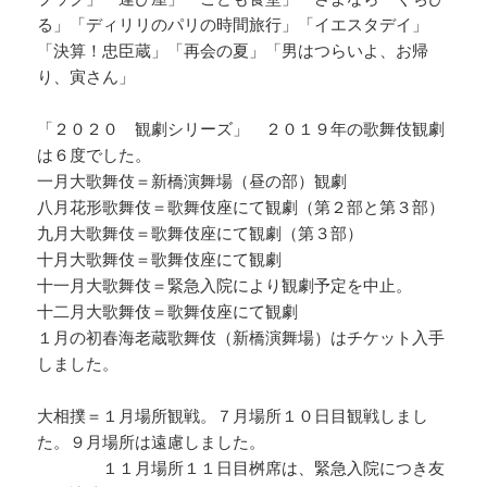
る」「ディリリのパリの時間旅行」「イエスタデイ」
「決算！忠臣蔵」「再会の夏」「男はつらいよ、お帰
り、寅さん」
「２０２０ 観劇シリーズ」 ２０１９年の歌舞伎観劇
は６度でした。
一月大歌舞伎＝新橋演舞場（昼の部）観劇
八月花形歌舞伎＝歌舞伎座にて観劇（第２部と第３部）
九月大歌舞伎＝歌舞伎座にて観劇（第３部）
十月大歌舞伎＝歌舞伎座にて観劇
十一月大歌舞伎＝緊急入院により観劇予定を中止。
十二月大歌舞伎＝歌舞伎座にて観劇
１月の初春海老蔵歌舞伎（新橋演舞場）はチケット入手
しました。
大相撲＝１月場所観戦。７月場所１０日目観戦しまし
た。９月場所は遠慮しました。
１１月場所１１日目桝席は、緊急入院につき友