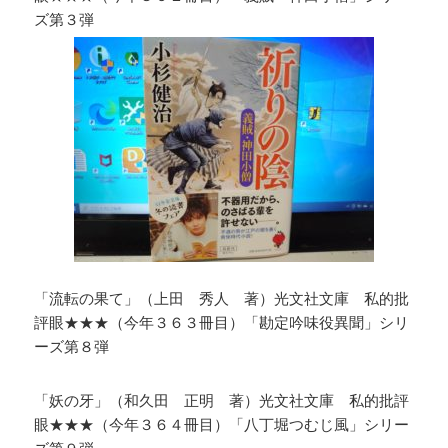
ズ第３弾
「流転の果て」（上田 秀人 著）光文社文庫 私的批
評眼★★★（今年３６３冊目）「勘定吟味役異聞」シリ
ーズ第８弾
「妖の牙」（和久田 正明 著）光文社文庫 私的批評
眼★★★（今年３６４冊目）「八丁堀つむじ風」シリー