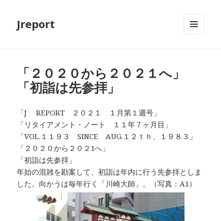
Jreport
メニュ
ーとウ
ィジェ
ット
「２０２０から２０２１へ」
「初詣は先参拝」
「J REPORT ２０２１ １月第１週号」
「リタイアメント・ノート １１年７ヶ月目」
「VOL.１１９３ SINCE AUG.１２ｔｈ、１９８３」
「２０２０から２０２1へ」
「初詣は先参拝」
年始の混雑を勘案して、初詣は年内に行う先参拝としま
した。向かうは毎年行く「川崎大師」。（写真：A1）