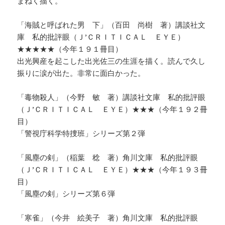
まねく描く。
「海賊と呼ばれた男 下」（百田 尚樹 著）講談社文
庫 私的批評眼（Ｊ’ＣＲＩＴＩＣＡＬ ＥＹＥ）
★★★★★（今年１９１冊目）
出光興産を起こした出光佐三の生涯を描く。読んで久し
振りに涙が出た。非常に面白かった。
「毒物殺人」（今野 敏 著）講談社文庫 私的批評眼
（Ｊ’ＣＲＩＴＩＣＡＬ ＥＹＥ）★★★（今年１９２冊
目）
「警視庁科学特捜班」シリーズ第２弾
「風塵の剣」（稲葉 稔 著）角川文庫 私的批評眼
（Ｊ’ＣＲＩＴＩＣＡＬ ＥＹＥ）★★★（今年１９３冊
目）
「風塵の剣」シリーズ第６弾
「寒雀」（今井 絵美子 著）角川文庫 私的批評眼