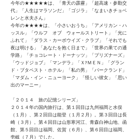
今年の★★★★★は、「青天の霹靂」「超高速・参勤交
代」「人生はマラソンだ」「ゴジラ」「なまいきチョベ
レンと水夫さん」
今年の★★★★は、「小さいおうち」「アメリカン・ハ
ッスル」「ウルフ オブ ウォールストリート」「光に
ふれて」「ダラス・カーボウイズ・クラブ」「それでも
夜は明ける」「あなたを抱く日まで」「世界の果ての通
学路」「チョコレート・ドーナッツ」「プリズナーズ」
「ウッドジョブ」「マンデラ」「Ｘ?ＭＥＮ」「グラン
ド・ブタペスト・ホテル」「私の男」「パークランド」
「マダム・イン・ニューヨーク」「怪しい彼女」「思い
出のマーニー」
「２０１４ 旅の記憶シリーズ」
２０１４年の国内旅行は、第１回目は九州福岡と水俣
（１月）、第２回目は能登（１月２月）。第３回目は長
崎（３月）。第４回目は山形寒河江、青森白神山地、函
館、第５回目は福岡、佐賀（６月）、第６回目は福岡、
壱岐（７月）でした。