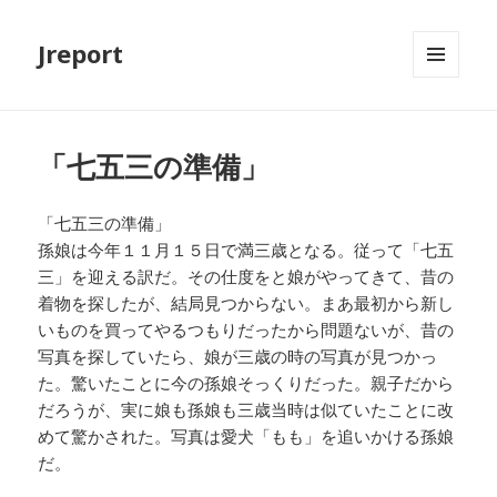
Jreport
メニュ
ーとウ
ィジェ
ット
「七五三の準備」
「七五三の準備」
孫娘は今年１１月１５日で満三歳となる。従って「七五
三」を迎える訳だ。その仕度をと娘がやってきて、昔の
着物を探したが、結局見つからない。まあ最初から新し
いものを買ってやるつもりだったから問題ないが、昔の
写真を探していたら、娘が三歳の時の写真が見つかっ
た。驚いたことに今の孫娘そっくりだった。親子だから
だろうが、実に娘も孫娘も三歳当時は似ていたことに改
めて驚かされた。写真は愛犬「もも」を追いかける孫娘
だ。