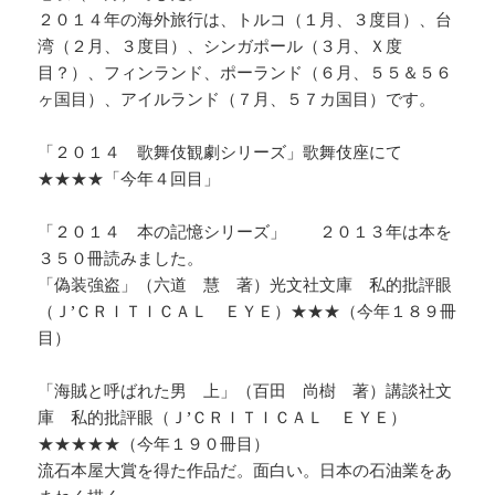
２０１４年の海外旅行は、トルコ（１月、３度目）、台
湾（２月、３度目）、シンガポール（３月、Ｘ度
目？）、フィンランド、ポーランド（６月、５５＆５６
ヶ国目）、アイルランド（７月、５７カ国目）です。
「２０１４ 歌舞伎観劇シリーズ」歌舞伎座にて
★★★★「今年４回目」
「２０１４ 本の記憶シリーズ」 ２０１３年は本を
３５０冊読みました。
「偽装強盗」（六道 慧 著）光文社文庫 私的批評眼
（Ｊ’ＣＲＩＴＩＣＡＬ ＥＹＥ）★★★（今年１８９冊
目）
「海賊と呼ばれた男 上」（百田 尚樹 著）講談社文
庫 私的批評眼（Ｊ’ＣＲＩＴＩＣＡＬ ＥＹＥ）
★★★★★（今年１９０冊目）
流石本屋大賞を得た作品だ。面白い。日本の石油業をあ