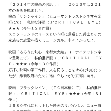
「２０１４年の映画のお話し」 ２０１３年は２２１
本の映画を観ました。
映画「サンシャイン」（ヒューマントラストシネマ有楽
町にて） 私的批評眼（Ｊ’ＣＲＩＴＩＣＡＬ ＥＹＥ）
★★★（今年１２９作目）
スコットランドのリースという町に帰還した兵士とその
家族らの恋愛を描くミュージカル。中々よかったよ。
映画「るろうに剣心 京都大火編」（ユナイテッドシネ
マ豊洲にて） 私的批評眼（Ｊ’ＣＲＩＴＩＣＡＬ ＥＹ
Ｅ）★★★（今年１３０作目）
好評な映画の第二作目。人を切ることを止めた剣心だっ
たが、維新政府のために遂に立ち上がり京都に向う。
映画「ブラックレイン」（ＴＣ日本橋にて） 私的批評
眼（Ｊ’ＣＲＩＴＩＣＡＬ ＥＹＥ）★★★（今年１３１
作目）
１９８０年代にヒットした映画のリバイバル。ニューヨ