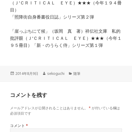
（Ｊ’ＣＲＩＴＩＣＡＬ ＥＹＥ）★★★（今年１９４冊
目）
「照降街自身番書役日誌」シリーズ第２弾
「崖っぷちにて候」（坂岡 真 著）祥伝社文庫 私的
批評眼（Ｊ’ＣＲＩＴＩＣＡＬ ＥＹＥ）★★★（今年１
９５冊目）「新・のうらく侍」シリーズ第１弾
投
作
カ
2014年8月9日
sekoguchi
随筆
稿
成
テ
日:
者
ゴ
リ
コメントを残す
ー
メールアドレスが公開されることはありません。
*
が付いている欄は
必須項目です
コメント
*