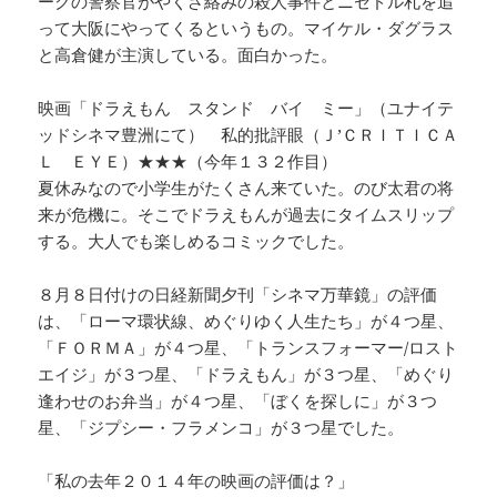
ークの警察官がやくざ絡みの殺人事件とニセドル札を追
って大阪にやってくるというもの。マイケル・ダグラス
と高倉健が主演している。面白かった。
映画「ドラえもん スタンド バイ ミー」（ユナイテ
ッドシネマ豊洲にて） 私的批評眼（Ｊ’ＣＲＩＴＩＣＡ
Ｌ ＥＹＥ）★★★（今年１３２作目）
夏休みなので小学生がたくさん来ていた。のび太君の将
来が危機に。そこでドラえもんが過去にタイムスリップ
する。大人でも楽しめるコミックでした。
８月８日付けの日経新聞夕刊「シネマ万華鏡」の評価
は、「ローマ環状線、めぐりゆく人生たち」が４つ星、
「ＦＯＲＭＡ」が４つ星、「トランスフォーマー/ロスト
エイジ」が３つ星、「ドラえもん」が３つ星、「めぐり
逢わせのお弁当」が４つ星、「ぼくを探しに」が３つ
星、「ジプシー・フラメンコ」が３つ星でした。
「私の去年２０１４年の映画の評価は？」