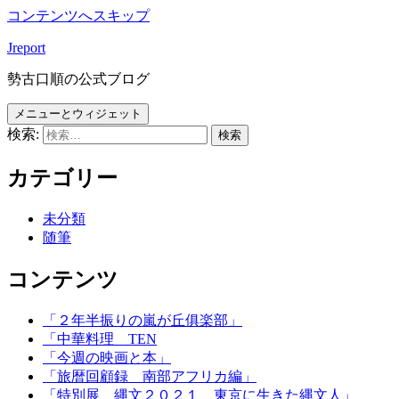
コンテンツへスキップ
Jreport
勢古口順の公式ブログ
メニューとウィジェット
検索:
カテゴリー
未分類
随筆
コンテンツ
「２年半振りの嵐が丘俱楽部」
「中華料理 TEN
「今週の映画と本」
「旅暦回顧録 南部アフリカ編」
「特別展 縄文２０２１ 東京に生きた縄文人」