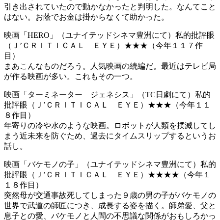
引き出されていたので動かなかったと判明した。なんてこと
はない。お蔭でお金は掛からなくて助かった。
映画「HERO」（ユナイテッドシネマ豊洲にて）私的批評眼
（Ｊ’ＣＲＩＴＩＣＡＬ ＥＹＥ）★★★（今年１１７作
目）
まあこんなものだろう。人気映画の続編だ。最近はテレビ局
が作る映画が多い。これもその一つ。
映画「ターミネーター ジェネシス」（TC日劇にて）私的
批評眼（Ｊ’ＣＲＩＴＩＣＡＬ ＥＹＥ）★★★（今年１１
８作目）
年寄りの冷や水のような映画。ロボットが人類を撲滅してし
まう近未来を防ぐため、過去にタイムスリップするというお
話し。
映画「バケモノの子」（ユナイテッドシネマ豊洲にて）私的
批評眼（Ｊ’ＣＲＩＴＩＣＡＬ ＥＹＥ）★★★★（今年１
１８作目）
突然母が交通事故死してしまった９歳の男の子がバケモノの
世界で武道の師匠につき、成長する姿を描く。師弟愛、父と
息子との愛、バケモノと人間の不思議な関係がおもしろかっ