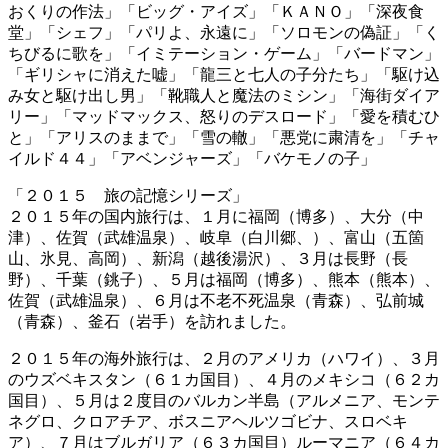
おくりの作法」「ビッグ・アイズ」「ＫＡＮＯ」「深夜食
堂」「シェフ」「パリよ、永遠に」「ソロモンの偽証」「く
ちびるに歌を」「イミテーション・ゲーム」「バードマン」
「ギリシャに消えた嘘」「龍三と七人の子分たち」「駆け込
み女と駆け出し男」「靴職人と魔法のミシン」「海街ダイア
リー」「マッドマックス、怒りのデスロード」「愛を積むひ
と」「アリスのままで」「雪の轍」「悪党に粛清を」「チャ
イルド４４」「アベンジャーズ」「バケモノの子」
「２０１５ 旅の記憶シリーズ」
２０１５年の国内旅行は、１月に福岡（博多）、大分（中
津）、佐賀（武雄温泉）、岐阜（白川郷、）、富山（五箇
山、氷見、高岡）、新潟（越後湯沢）、３月は長野（長
野）、千葉（銚子）、５月は福岡（博多）、熊本（熊本）、
佐賀（武雄温泉）、６月は不老不死温泉（青森）、弘前城
（青森）、釜石（岩手）を訪れました。
２０１５年の海外旅行は、２月のアメリカ（ハワイ）、３月
のウズベキスタン（６１カ国目）、４月のメキシコ（６２カ
国目）、５月は２度目のバルカン半島（アルメニア、モンテ
ネグロ、クロアチア、ボスニアヘルツゴビナ、スロベキ
ア）、７月はブルガリア（６３カ国目）ルーマニア（６４カ