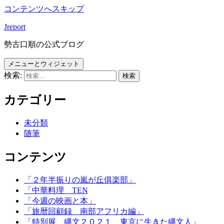
コンテンツへスキップ
Jreport
勢古口順の公式ブログ
メニューとウィジェット
検索:
カテゴリー
未分類
随筆
コンテンツ
「２年半振りの嵐が丘俱楽部」
「中華料理 TEN
「今週の映画と本」
「旅暦回顧録 南部アフリカ編」
「特別展 縄文２０２１ 東京に生きた縄文人」