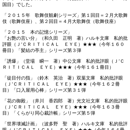
国目）でした。
「２０１５年 歌舞伎観劇シリーズ」第１回目＝２月大歌舞
伎（歌舞伎座）、第２回目＝４月大歌舞伎（歌舞伎座）
「２０１５ 本の記憶シリーズ」
「お艶の言い分」（和久田 正明 著）ハルキ文庫 私的批
評眼（Ｊ’ＣＲＩＴＩＣＡＬ ＥＹＥ）★★★（今年１６０
冊目）「髪結の亭主」シリーズ第３弾
「誘爆」（堂場 瞬一 著）中公文庫 私的批評眼（Ｊ’Ｃ
ＲＩＴＩＣＡＬ ＥＹＥ）★★★（今年１６１冊目）
「徒目付の指」（鈴木 英治 著）双葉文庫 私的批評眼
（Ｊ’ＣＲＩＴＩＣＡＬ ＥＹＥ）★★★（今年１６２冊
目）「口入屋用心棒」シリーズ第３１弾
「花の御殿」（井川 香四郎 著）光文社文庫 私的批評眼
（Ｊ’ＣＲＩＴＩＣＡＬ ＥＹＥ）★★★（今年１６３冊
目）「くらがり同心裁許帳」シリーズ第５弾
「世界壊滅計画」（波多野 聖 著）ハルキ文庫 私的批評
眼（Ｊ’ＣＲＩＴＩＣＡＬ ＥＹＥ）★★★（今年１６４冊