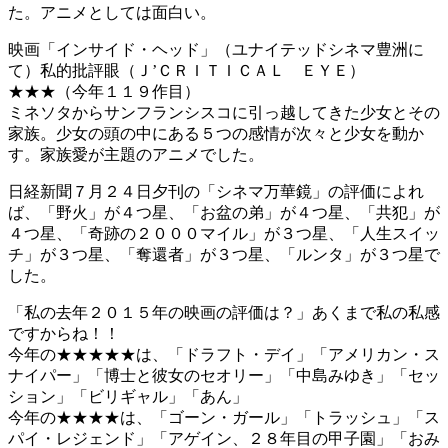
た。アニメとしては面白い。
映画「インサイド・ヘッド」（ユナイテッドシネマ豊洲に
て）私的批評眼（Ｊ’ＣＲＩＴＩＣＡＬ ＥＹＥ）
★★★（今年１１９作目）
ミネソタからサンフランシスコに引っ越してきた少女とその
家族。少女の頭の中にある５つの感情が次々と少女を動か
す。家族愛が主題のアニメでした。
日経新聞７月２４日夕刊の「シネマ万華鏡」の評価によれ
ば、「野火」が４つ星、「お盆の弟」が４つ星、「共犯」が
４つ星、「奇跡の２０００マイル」が３つ星、「人生スイッ
チ」が３つ星、「奪還者」が３つ星、「ルンタ」が３つ星で
した。
「私の去年２０１５年の映画の評価は？」あくまで私の私感
ですからね！！
今年の★★★★★は、「ドラフト・デイ」「アメリカン・ス
ナイパー」「博士と彼女のセオリー」「中島みゆき」「セッ
ション」「ビリギャル」「あん」
今年の★★★★は、「ゴーン・ガール」「トラッシュ」「ス
パイ・レジェンド」「アゲイン、２８年目の甲子園」「おみ