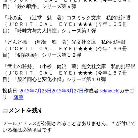
目）「銭の戦争」シリーズ第９弾
「花の嵐」（辻堂 魁 著）コスミック文庫 私的批評眼
（Ｊ’ＣＲＩＴＩＣＡＬ ＥＹＥ）★★★（今年１６５冊
目）「吟味方与力人情控」シリーズ第１弾
「どんど橋」（稲葉 稔 著）光文社文庫 私的批評眼
（Ｊ’ＣＲＩＴＩＣＡＬ ＥＹＥ）★★★（今年１６６冊
目）「剣客船頭」シリーズ第１２弾
「武士の矜持」（小杉 健治 著）光文社文庫 私的批評眼
（Ｊ’ＣＲＩＴＩＣＡＬ ＥＹＥ）★★★（今年１６７冊
目）「般若同心と変化小僧」シリーズ第１０弾
投稿日:
2015年7月25日
2015年8月27日
作成者
sekoguchi
カテゴ
リー
随筆
コメントを残す
メールアドレスが公開されることはありません。
*
が付いて
いる欄は必須項目です