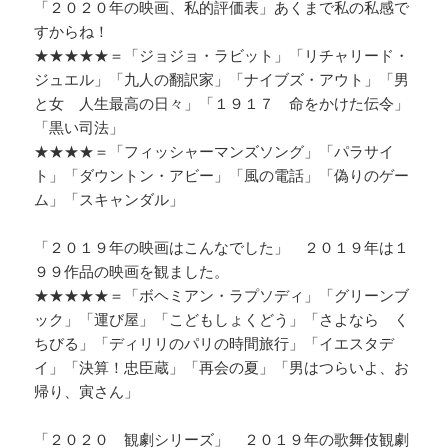
「２０２０年の映画、私的評価表」あくまで私の私感で
すからね！
★★★★★＝「ジョジョ・ラビット」「リチャリード・
ジュエル」「九人の翻訳家」「ナイブズ・アウト」「男
と女 人生最高の日々」「１９１７ 命をかけた伝令」
「黒い司法」
★★★★＝「フィッシャーマンズソング」「パラサイ
ト」「ダウントン・アビー」「風の電話」「偽りのゲー
ム」「スキャンダル」
「２０１９年の映画はこんなでした」 ２０１９年は１
９９作品の映画を観ました。
★★★★★＝「ボヘミアン・ラプソディ」「グリーンブ
ック」「運び屋」「こどもしょくどう」「さよなら く
ちびる」「ディリリのパリの時間旅行」「イエスタデ
イ」「決算！忠臣蔵」「再会の夏」「男はつらいよ、お
帰り、寅さん」
「２０２０ 観劇シリーズ」 ２０１９年の歌舞伎観劇