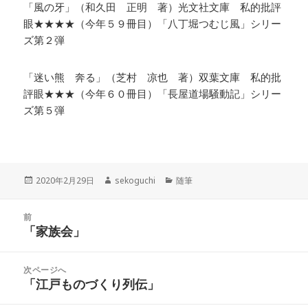
「風の牙」（和久田 正明 著）光文社文庫 私的批評
眼★★★★（今年５９冊目）「八丁堀つむじ風」シリー
ズ第２弾
「迷い熊 奔る」（芝村 凉也 著）双葉文庫 私的批
評眼★★★（今年６０冊目）「長屋道場騒動記」シリー
ズ第５弾
投
作
カ
2020年2月29日
sekoguchi
随筆
稿
成
テ
日:
者
ゴ
投
リ
前
稿
「家族会」
ー
前
ナ
の
ビ
投
次ページへ
ゲ
稿:
「江戸ものづくり列伝」
次
ー
の
シ