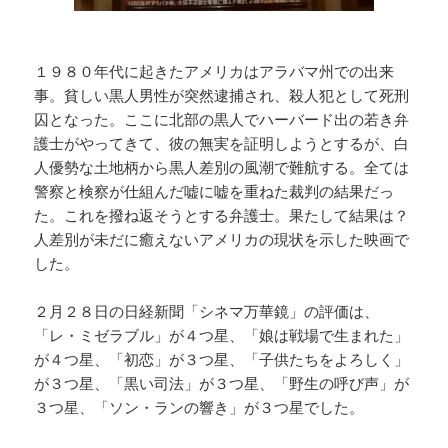
１９８０年代に起きたアメリカはアラバマ州での出来
事。貧しい黒人男性が突然逮捕され、殺人犯として死刑
囚となった。ここに北部の黒人でハーバード出の若き弁
護士がやってきて、彼の無実を証明しようとするが、白
人優勢な土地柄から黒人差別の風潮で難航する。全ては
警察と検察が仕組んだ嘘に嘘を重ねた裁判の結果だっ
た。これを撥ね返そうとする弁護士。果たして結果は？
人差別が未だに癒えないアメリカの現状を示した映画で
した。
２月２８日の日経新聞「シネマ万華鏡」の評価は、
「レ・ミゼラブル」が４つ星、「娘は戦場で生まれた」
が４つ星、「初恋」が３つ星、「子供たちをよろしく」
が３つ星、「黒い司法」が３つ星、「野生の呼び声」が
３つ星、「ソン・ランの響き」が３つ星でした。