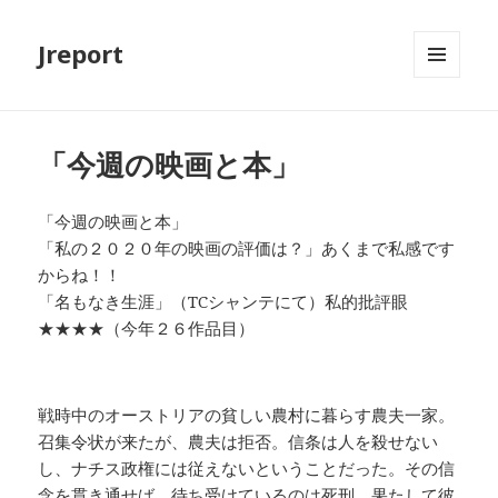
Jreport
メニュ
ーとウ
ィジェ
ット
「今週の映画と本」
「今週の映画と本」
「私の２０２０年の映画の評価は？」あくまで私感です
からね！！
「名もなき生涯」（TCシャンテにて）私的批評眼
★★★★（今年２６作品目）
戦時中のオーストリアの貧しい農村に暮らす農夫一家。
召集令状が来たが、農夫は拒否。信条は人を殺せない
し、ナチス政権には従えないということだった。その信
念を貫き通せば、待ち受けているのは死刑。果たして彼