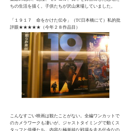
ちの生活を描く。子供たちが沢山来場していました。
「１９１７ 命をかけた伝令」（TC日本橋にて）私的批
評眼★★★★★（今年２８作品目）
こんなすごい映画は観たことがない。全編ワンカットで
のカメラワークも凄いが、ジャストタイミングで動くス
タッフと俳優たち。内容な極単純な戦場を走る伝令なの