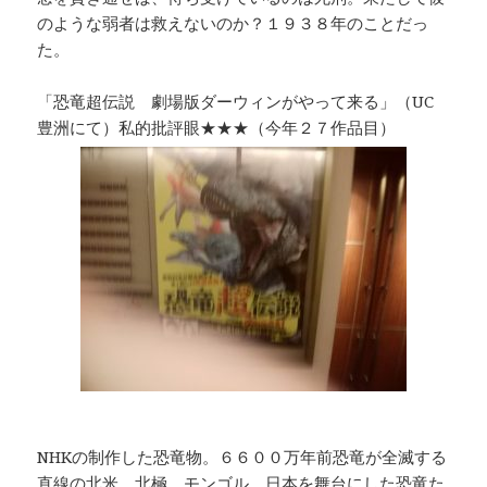
のような弱者は救えないのか？１９３８年のことだっ
た。
「恐竜超伝説 劇場版ダーウィンがやって来る」（UC
豊洲にて）私的批評眼★★★（今年２７作品目）
NHKの制作した恐竜物。６６００万年前恐竜が全滅する
直線の北米、北極、モンゴル、日本を舞台にした恐竜た