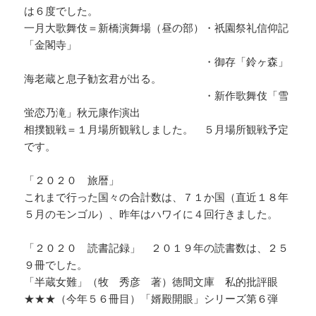
は６度でした。
一月大歌舞伎＝新橋演舞場（昼の部）・祇園祭礼信仰記
「金閣寺」
・御存「鈴ヶ森」
海老蔵と息子勧玄君が出る。
・新作歌舞伎「雪
蛍恋乃滝」秋元康作演出
相撲観戦＝１月場所観戦しました。 ５月場所観戦予定
です。
「２０２０ 旅暦」
これまで行った国々の合計数は、７１か国（直近１８年
５月のモンゴル）、昨年はハワイに４回行きました。
「２０２０ 読書記録」 ２０１９年の読書数は、２５
９冊でした。
「半蔵女難」（牧 秀彦 著）徳間文庫 私的批評眼
★★★（今年５６冊目）「婿殿開眼」シリーズ第６弾