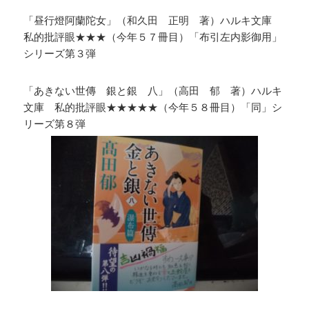
「昼行燈阿蘭陀女」（和久田 正明 著）ハルキ文庫
私的批評眼★★★（今年５７冊目）「布引左内影御用」
シリーズ第３弾
「あきない世傳 銀と銀 八」（高田 郁 著）ハルキ
文庫 私的批評眼★★★★★（今年５８冊目）「同」シ
リーズ第８弾