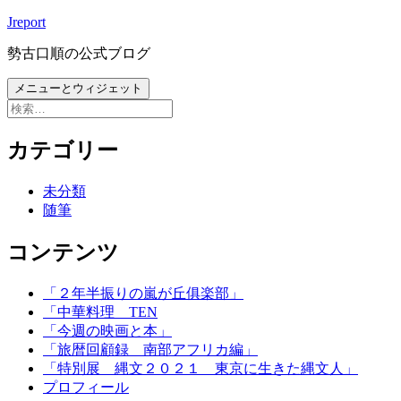
コ
Jreport
ン
勢古口順の公式ブログ
テ
ン
メニューとウィジェット
ツ
検
へ
索:
ス
カテゴリー
キ
ッ
未分類
プ
随筆
コンテンツ
「２年半振りの嵐が丘俱楽部」
「中華料理 TEN
「今週の映画と本」
「旅暦回顧録 南部アフリカ編」
「特別展 縄文２０２１ 東京に生きた縄文人」
プロフィール