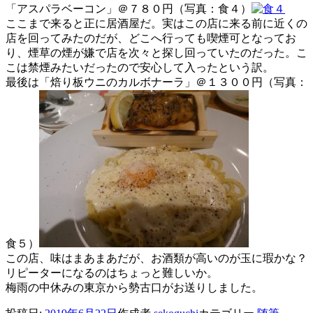
「アスパラベーコン」＠７８０円（写真：食４）
ここまで来ると正に居酒屋だ。実はこの店に来る前に近くの
店を回ってみたのだが、どこへ行っても喫煙可となってお
り、煙草の煙が嫌で店を次々と探し回っていたのだった。こ
こは禁煙みたいだったので安心して入ったという訳。
最後は「焙り板ウニのカルボナーラ」＠１３００円（写真：
食５）
この店、味はまあまあだが、お酒類が高いのが玉に瑕かな？
リピーターになるのはちょっと難しいか。
梅雨の中休みの東京から勢古口がお送りしました。