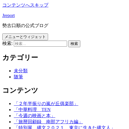
コンテンツへスキップ
Jreport
勢古口順の公式ブログ
メニューとウィジェット
検索:
カテゴリー
未分類
随筆
コンテンツ
「２年半振りの嵐が丘俱楽部」
「中華料理 TEN
「今週の映画と本」
「旅暦回顧録 南部アフリカ編」
「特別展 縄文２０２１ 東京に生きた縄文人」