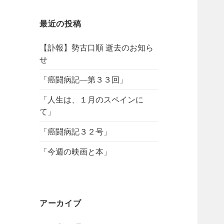
最近の投稿
【訃報】勢古口順 逝去のお知ら
せ
「癌闘病記―第３３回」
「人生は、１月のスペインに
て」
「癌闘病記３２号」
「今週の映画と本」
アーカイブ