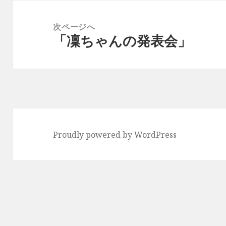
ゲ
投
ー
稿:
次ページへ
シ
「凜ちゃんの発表会」
次
ョ
の
ン
投
稿:
Proudly powered by WordPress