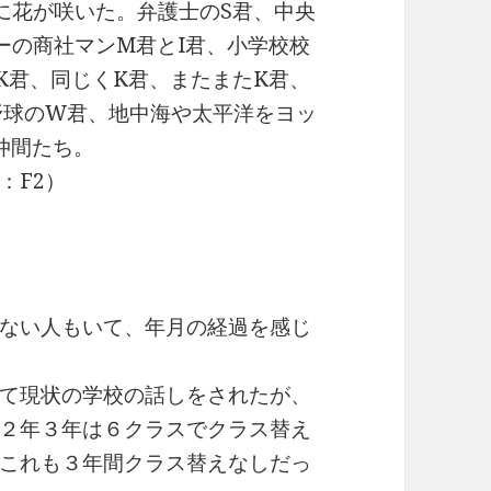
に花が咲いた。弁護士のS君、中央
ーの商社マンM君とI君、小学校校
K君、同じくK君、またまたK君、
野球のW君、地中海や太平洋をヨッ
仲間たち。
：F2）
ない人もいて、年月の経過を感じ
て現状の学校の話しをされたが、
２年３年は６クラスでクラス替え
これも３年間クラス替えなしだっ