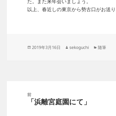
た。また来年会いましょう。
以上、春近しの東京から勢古口がお送り
投
作
カ
2019年3月16日
sekoguchi
随筆
稿
成
テ
日:
者
ゴ
リ
ー
投
稿
前
「浜離宮庭園にて」
ナ
前
ビ
の