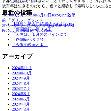
まあ心配は親がすればいいことで爺さんがすることではない
プロフィール
後百年は生きるのだから、色々と経験して素晴らしい人生を
最近の投稿
投
作
カ
2019年3月9日
2019年3月10日
sekoguchi
随筆
稿
前
成
テ
前
「グリル・グランド」
投
【訃報】勢古口順 逝去のお知らせ
日:
の
次
者
ゴ
次ページへ
「スバルの前身は中島航空機」
稿
「癌闘病記―第３３回」
Proudly powered by WordPress
投
の
リ
「人生は、１月のスペインにて」
稿:
投
ー
ナ
「癌闘病記３２号」
稿:
ビ
「今週の映画と本」
ゲ
アーカイブ
ー
2024年11月
シ
2024年10月
ョ
2024年9月
2024年8月
ン
2024年7月
2024年6月
2024年5月
2024年4月
2024年3月