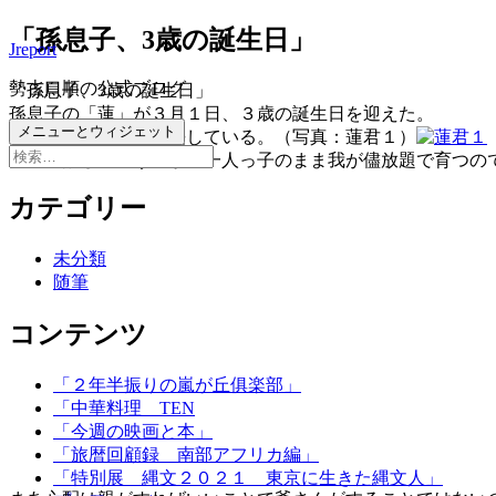
コ
「孫息子、3歳の誕生日」
Jreport
ン
テ
勢古口順の公式ブログ
「孫息子、3歳の誕生日」
ン
孫息子の「蓮」が３月１日、３歳の誕生日を迎えた。
ツ
メニューとウィジェット
可愛い孫は元気に成長している。（写真：蓮君１）
へ
検
一番心配していうのが、一人っ子のまま我が儘放題で育つの
ス
索:
キ
カテゴリー
ッ
プ
未分類
随筆
コンテンツ
「２年半振りの嵐が丘俱楽部」
「中華料理 TEN
「今週の映画と本」
「旅暦回顧録 南部アフリカ編」
「特別展 縄文２０２１ 東京に生きた縄文人」