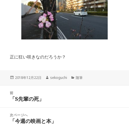
正に狂い咲きなのだろうか？
投
作
カ
2018年12月22日
sekoguchi
随筆
稿
成
テ
日:
者
ゴ
投
リ
前
稿
「S先輩の死」
ー
前
ナ
の
ビ
投
次ページへ
ゲ
稿:
「今週の映画と本」
次
ー
の