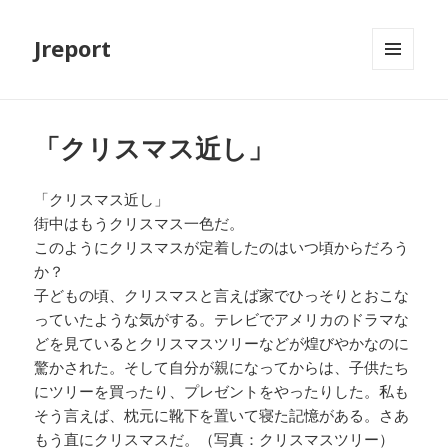
Jreport
メニュ
ーとウ
ィジェ
ット
「クリスマス近し」
「クリスマス近し」
街中はもうクリスマス一色だ。
このようにクリスマスが定着したのはいつ頃からだろう
か？
子どもの頃、クリスマスと言えば家でひっそりとおこな
っていたような気がする。テレビでアメリカのドラマな
どを見ているとクリスマスツリーなどが煌びやかなのに
驚かされた。そして自分が親になってからは、子供たち
にツリーを買ったり、プレゼントをやったりした。私も
そう言えば、枕元に靴下を置いて寝た記憶がある。さあ
もう直にクリスマスだ。（写真：クリスマスツリー）