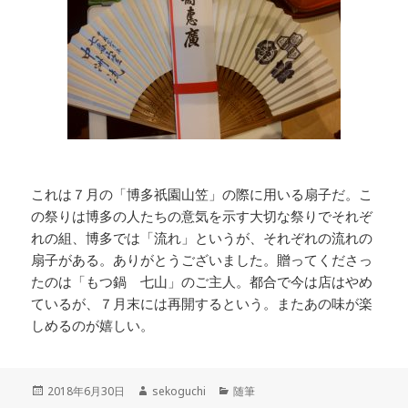
これは７月の「博多祇園山笠」の際に用いる扇子だ。こ
の祭りは博多の人たちの意気を示す大切な祭りでそれぞ
れの組、博多では「流れ」というが、それぞれの流れの
扇子がある。ありがとうございました。贈ってくださっ
たのは「もつ鍋 七山」のご主人。都合で今は店はやめ
ているが、７月末には再開するという。またあの味が楽
しめるのが嬉しい。
投
2018年6月30日
作
sekoguchi
カ
随筆
稿
成
テ