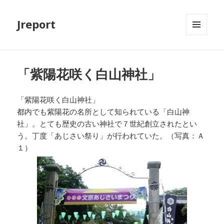
Jreport
メニュ
ーとウ
ィジェ
ット
「紫陽花咲く白山神社」
「紫陽花咲く白山神社」
都内でも紫陽花の名所として知られている「白山神
社」。とても歴史の古い神社で７世紀創立されたとい
う。丁度「あじさい祭り」が行われていた。（写真：Ａ
１）