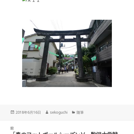
投
2018年6月16日
作
sekoguchi
カ
随筆
稿
成
テ
日:
者
ゴ
投
前
リ
稿
ー