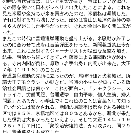
の時の時代背景は、ロシア革命が置き、帝政ロシアが滅び、
その隙を突いて日本がシベリア出兵したことによる。これを
見た米屋や金持ちが米を買占めたのだ。米価格は暴騰した。
それに対する打ち壊しだった。始めは富山は魚津の漁師の妻
４６人が起こした事件だったが、それが全国へ瞬く間に広が
った。
またこの時代に普通選挙運動も盛り上がる。米騒動が終了し
たのに合わせて政府は言論弾圧を行った。新聞報道禁止令が
出来、これに反対するジャーナリストが猛烈な反撃を加え、
結果、明治から続いてきていた薩長による藩閥政治が終わ
る。寺内内閣が倒れ、原敬（岩手出身）内閣が出来た。大正
７年（１９１８）のことだ。
普通選挙運動の先頭に立ったのが、尾崎行雄と犬養毅だ。所
謂大正デモクラシーの動きだ。当時の小学生が知っている政
治社会用語とは何か？ これが面白い。「デモクラシー、ス
トライキ、労働問題、普通選挙、自由平等、個人主義、婦人
問題」とあるが、小学生でもこれ位のことは言葉として知っ
ていたのには驚かされる。新聞の購読率は都会である神田地
区では８５％、京橋地区では８０％とあるから、新聞が果た
した役割は大きかったといえよう。そして大正１４年（１９
２５）３月７日に、「衆院治安維持法」が可決され、同２９
日に普通選挙法も成立した。