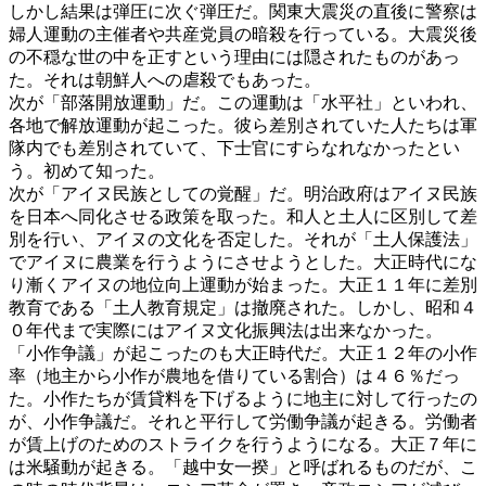
しかし結果は弾圧に次ぐ弾圧だ。関東大震災の直後に警察は
婦人運動の主催者や共産党員の暗殺を行っている。大震災後
の不穏な世の中を正すという理由には隠されたものがあっ
た。それは朝鮮人への虐殺でもあった。
次が「部落開放運動」だ。この運動は「水平社」といわれ、
各地で解放運動が起こった。彼ら差別されていた人たちは軍
隊内でも差別されていて、下士官にすらなれなかったとい
う。初めて知った。
次が「アイヌ民族としての覚醒」だ。明治政府はアイヌ民族
を日本へ同化させる政策を取った。和人と土人に区別して差
別を行い、アイヌの文化を否定した。それが「土人保護法」
でアイヌに農業を行うようにさせようとした。大正時代にな
り漸くアイヌの地位向上運動が始まった。大正１１年に差別
教育である「土人教育規定」は撤廃された。しかし、昭和４
０年代まで実際にはアイヌ文化振興法は出来なかった。
「小作争議」が起こったのも大正時代だ。大正１２年の小作
率（地主から小作が農地を借りている割合）は４６％だっ
た。小作たちが賃貸料を下げるように地主に対して行ったの
が、小作争議だ。それと平行して労働争議が起きる。労働者
が賃上げのためのストライクを行うようになる。大正７年に
は米騒動が起きる。「越中女一揆」と呼ばれるものだが、こ