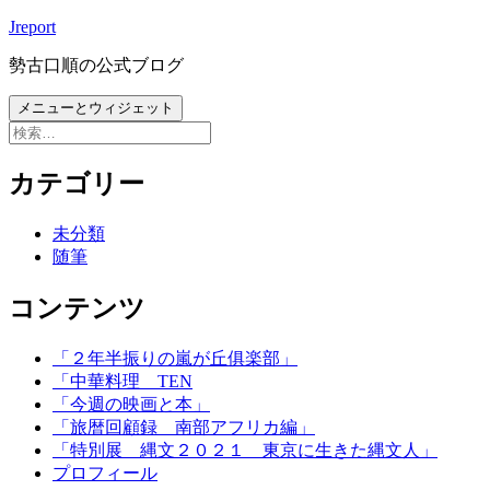
コ
Jreport
ン
勢古口順の公式ブログ
テ
ン
メニューとウィジェット
ツ
検
へ
索:
ス
カテゴリー
キ
ッ
未分類
プ
随筆
コンテンツ
「２年半振りの嵐が丘俱楽部」
「中華料理 TEN
「今週の映画と本」
「旅暦回顧録 南部アフリカ編」
「特別展 縄文２０２１ 東京に生きた縄文人」
プロフィール