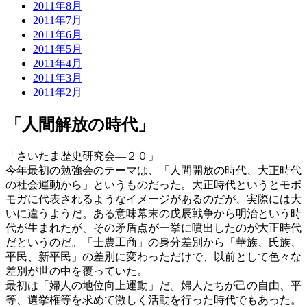
2011年8月
2011年7月
2011年6月
2011年5月
2011年4月
2011年3月
2011年2月
「人間解放の時代」
「さいたま歴史研究会―２０」
今年最初の勉強会のテーマは、「人間開放の時代、大正時代
の社会運動から」というものだった。大正時代というとモボ
モガに代表されるようなイメージがあるのだが、実際には大
いに違うようだ。ある意味幕末の戊辰戦争から明治という時
代が生まれたが、その矛盾点が一挙に噴出したのが大正時代
だというのだ。「士農工商」の身分差別から「華族、氏族、
平民、新平民」の差別に変わっただけで、以前として色々な
差別が世の中を覆っていた。
最初は「婦人の地位向上運動」だ。婦人たちが己の自由、平
等、選挙権等を求めて激しく活動を行った時代でもあった。