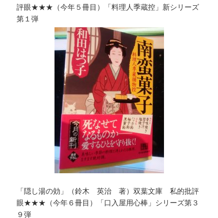
評眼★★★（今年５冊目）「料理人季蔵控」新シリーズ
第１弾
「隠し湯の効」（鈴木 英治 著）双葉文庫 私的批評
眼★★★（今年６冊目）「口入屋用心棒」シリーズ第３
９弾