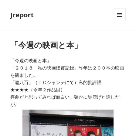
Jreport
メニュ
ーとウ
ィジェ
ット
「今週の映画と本」
「今週の映画と本」
「２０１８ 私の映画鑑賞記録」昨年は２００本の映画
を観ました。
「嘘八百」（ＴＣシャンテにて）私的批評眼
★★★★（今年２作品目）
喜劇だと思ってみれば面白い。確かに馬鹿げた話しだ
が。