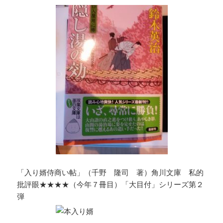
「入り婿侍商い帖」（千野 隆司 著）角川文庫 私的
批評眼★★★★（今年７冊目）「大目付」シリーズ第２
弾