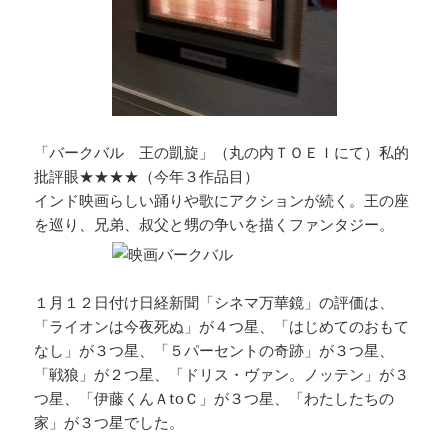
「バークバル 王の凱旋」（丸の内ＴＯＥＩにて）私的
批評眼★★★★（今年３作品目）
インド映画らしい踊りや歌にアクションが続く。王の座
を巡り、兄弟、叔父と甥の争いを描くファンタジー。
１月１２日付け日経新聞「シネマ万華鏡」の評価は、
「ライオンは今夜死ぬ」が４つ星、「はじめてのおもて
なし」が３つ星、「５パーセントの奇跡」が３つ星、
「戦狼」が２つ星、「ドリス・ヴァン。ノッテン」が３
つ星、「伊藤くんＡtoＣ」が３つ星、「わたしたちの
家」が３つ星でした。