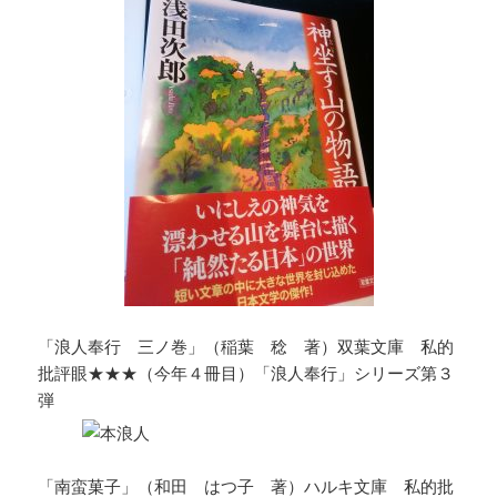
「浪人奉行 三ノ巻」（稲葉 稔 著）双葉文庫 私的
批評眼★★★（今年４冊目）「浪人奉行」シリーズ第３
弾
「南蛮菓子」（和田 はつ子 著）ハルキ文庫 私的批