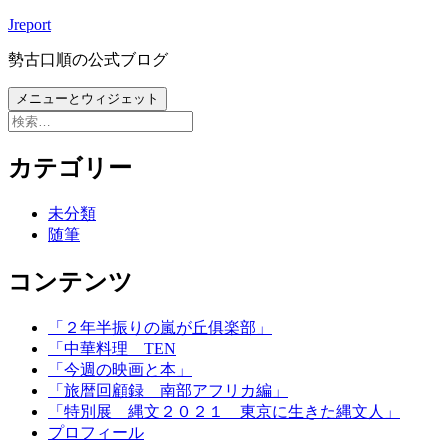
コ
Jreport
ン
勢古口順の公式ブログ
テ
ン
メニューとウィジェット
ツ
検
へ
索:
ス
カテゴリー
キ
ッ
未分類
プ
随筆
コンテンツ
「２年半振りの嵐が丘俱楽部」
「中華料理 TEN
「今週の映画と本」
「旅暦回顧録 南部アフリカ編」
「特別展 縄文２０２１ 東京に生きた縄文人」
プロフィール