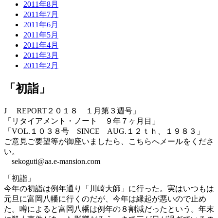
2011年8月
2011年7月
2011年6月
2011年5月
2011年4月
2011年3月
2011年2月
「初詣」
J REPORT２０１８ １月第３週号」
「リタイアメント・ノート ９年７ヶ月目」
「VOL.１０３８号 SINCE AUG.１２ｔｈ、１９８３」
ご意見ご要望等が御座いましたら、こちらへメールをくださ
い。
sekoguti@aa.e-mansion.com
「初詣」
今年の初詣は例年通り「川崎大師」に行った。実はいつもは
元旦に富岡八幡に行くのだが、今年は縁起が悪いので止め
た。噂によると富岡八幡は例年の８割減だったという。年末