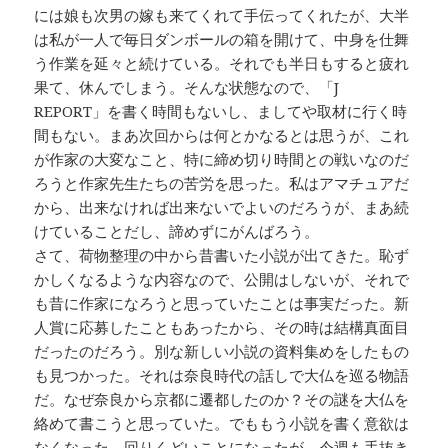
には娘も次男の嫁も来てくれて手伝ってくれたが、大半
は私が一人で毎日ダンボールの箱を開けて、中身を仕舞
う作業を延々と続けている。それでも半日もすると疲れ
果て、休んでしまう。そんな状態なので、「J
REPORT」を書く時間もないし、ましてや取材に行く時
間もない。まあ次回からは何とかなるとは思うが、これ
が作家の大変なこと、特に締め切り時間との戦いなのだ
ろうと作家先生たちの苦労を思った。私はアマチュアだ
から、出来なければ出来ないでよいのだろうが、まあ続
けていることだし、諦めずにがんばろう。
さて、荷物整理の中から昔書いた小説が出てきた。恥ず
かしくなるような内容なので、公開はしないが、それで
も昔に作家になろうと思っていたことは事実だった。新
人賞に応募したこともあったから、その時は結構真面目
だったのだろう。別な新しい小説の資料集めをしたもの
も見つかった。それは奈良時代の話しで大仏を巡る物語
だ。なぜ奈良から京都に遷都したのか？その謎を大仏を
絡めて書こうと思っていた。でももう小説を書く意欲は
なくなった。回りくどいことになったが、今週も手抜き