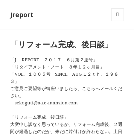
Jreport
メニュ
ーとウ
ィジェ
ット
「リフォーム完成、後日談」
「J REPORT ２０１７ ６月第２週号」
「リタイアメント・ノート ８年１２ヶ月目」
「VOL。１００５号 SINCE AUG.１２ｔｈ、１９８
３」
ご意見ご要望等が御座いましたら、こちらへメールくだ
さい。
sekoguti@aa.e-mansion.com
「リフォーム完成、後日談」
大変申し訳なく思っているが、リフォーム完成後、２週
間が経過したのだが、未だに片付けが終わらない。土日