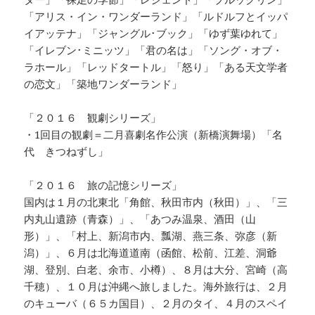
「アリス・イン・ワンダーランド」「ルドルフとイッパ
イアッテナ」「ジャングル･ブック」「ゆず葉ゆれて」
「イレブン･ミニッツ」「君の名は」「ソング・オブ・
ラホール」「レッドタートル」「怒り」「ある天文学者
の恋文」「築地ワンダーランド」
「２０１６ 観劇シリーズ」
・1回目の観劇＝二月喜劇名作公演（新橋演舞場）「名
代 きつねずし」
「２０１６ 旅の記憶シリーズ」
国内は１月の北東北「角館、秋田市内（秋田）」、「三
内丸山遺跡（青森）」、「あつみ温泉、酒田（山
形）」、「村上、新潟市内、瓢湖、燕三条、弥彦（新
潟）」、６月は北海道道南（函館、松前、江差、洞爺
湖、登別、白老、余市、小樽）、８月は大分、宮崎（高
千穂）、１０月は沖縄へ旅しました。海外旅行は、２月
のキューバ（６５カ国目）、２月のタイ、４月のスペイ