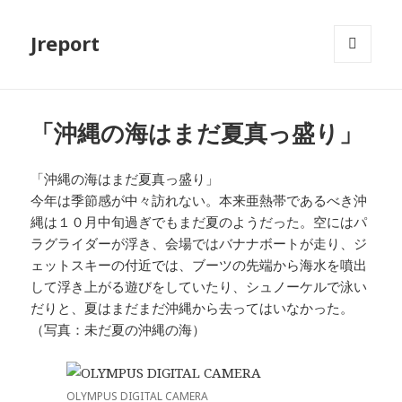
Jreport
メニュ
ーとウ
ィジェ
ット
「沖縄の海はまだ夏真っ盛り」
「沖縄の海はまだ夏真っ盛り」
今年は季節感が中々訪れない。本来亜熱帯であるべき沖
縄は１０月中旬過ぎでもまだ夏のようだった。空にはパ
ラグライダーが浮き、会場ではバナナボートが走り、ジ
ェットスキーの付近では、ブーツの先端から海水を噴出
して浮き上がる遊びをしていたり、シュノーケルで泳い
だりと、夏はまだまだ沖縄から去ってはいなかった。
（写真：未だ夏の沖縄の海）
OLYMPUS DIGITAL CAMERA