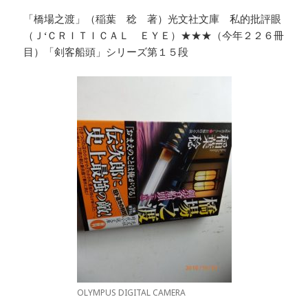
「橋場之渡」（稲葉 稔 著）光文社文庫 私的批評眼
（Ｊ‘ＣＲＩＴＩＣＡＬ ＥＹＥ）★★★（今年２２６冊
目）「剣客船頭」シリーズ第１５段
OLYMPUS DIGITAL CAMERA