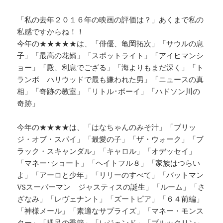
「私の去年２０１６年の映画の評価は？」あくまで私の
私感ですからね！！
今年の★★★★★は、「俳優、亀岡拓次」「サウルの息
子」「最高の花婿」「スポットライト」「アイヒマンシ
ョー」「殿、利息でござる」「海よりもまだ深く」「ト
ランボ ハリウッドで最も嫌われた男」「ニュースの真
相」「奇跡の教室」「リトル･ボーイ」「ハドソン川の
奇跡」
今年の★★★★は、「はなちゃんのみそ汁」「ブリッ
ジ・オブ・スパイ」「最愛の子」「ザ・ウォーク」「ブ
ラック・スキャンダル」「キャロル」「オデッセイ」
「マネー･ショート」「ヘイトフル８」「家族はつらい
よ」「アーロと少年」「リリーのすべて」「バットマン
VSスーパーマン ジャスティスの誕生」「ルーム」「さ
ざなみ」「レヴェナント」「ズートピア」「６４前編」
「神様メール」「素適なサプライズ」「マネー・モンス
ター」「裸足の季節」「レジェンド」「ブルックリン」