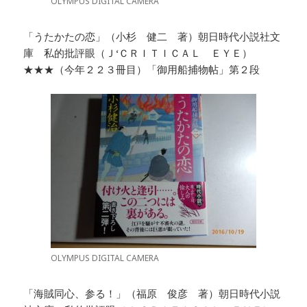
OLYMPUS DIGITAL CAMERA
「うたかたの恋」（小杉 健二 著）朝日時代小説社文
庫 私的批評眼（Ｊ‘ＣＲＩＴＩＣＡＬ ＥＹＥ）
★★★（今年２２３冊目）「御用船捕物帖」第２段
OLYMPUS DIGITAL CAMERA
「海賊同心、参る！」（福原 俊彦 著）朝日時代小説