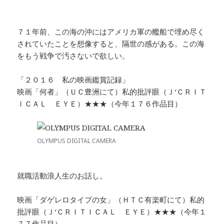
７１年前、この海の沖にはアメリカ軍の艦船で埋め尽く
されていたことを想像すると、隔世の感がある。この海
をもう戦争で汚さないで欲しい。
「２０１６ 私の映画鑑賞記録」
映画「何者」（ＵＣ豊洲にて）私的批評眼（Ｊ‘ＣＲＩＴ
ＩＣＡＬ ＥＹＥ）★★★（今年１７６作品目）
OLYMPUS DIGITAL CAMERA
就職活動浪人生のお話し。
映画「ダゲレロタイプの女」（ＨＴＣ有楽町にて）私的
批評眼（Ｊ‘ＣＲＩＴＩＣＡＬ ＥＹＥ）★★★（今年１
７７作品目）