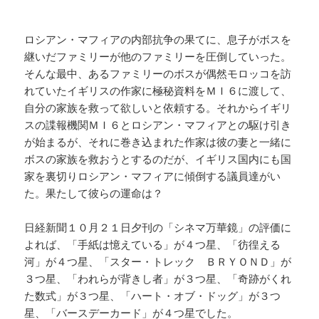
ロシアン・マフィアの内部抗争の果てに、息子がボスを
継いだファミリーが他のファミリーを圧倒していった。
そんな最中、あるファミリーのボスが偶然モロッコを訪
れていたイギリスの作家に極秘資料をＭＩ６に渡して、
自分の家族を救って欲しいと依頼する。それからイギリ
スの諜報機関ＭＩ６とロシアン・マフィアとの駆け引き
が始まるが、それに巻き込まれた作家は彼の妻と一緒に
ボスの家族を救おうとするのだが、イギリス国内にも国
家を裏切りロシアン・マフィアに傾倒する議員達がい
た。果たして彼らの運命は？
日経新聞１０月２１日夕刊の「シネマ万華鏡」の評価に
よれば、「手紙は憶えている」が４つ星、「彷徨える
河」が４つ星、「スター・トレック ＢＲＹＯＮＤ」が
３つ星、「われらが背きし者」が３つ星、「奇跡がくれ
た数式」が３つ星、「ハート・オブ・ドッグ」が３つ
星、「バースデーカード」が４つ星でした。