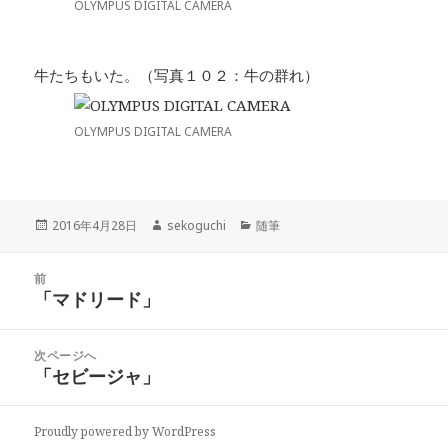
OLYMPUS DIGITAL CAMERA
牛たちもいた。（写真１０２：牛の群れ）
OLYMPUS DIGITAL CAMERA
投
2016年4月28日
作
sekoguchi
カ
随筆
稿
成
テ
日:
者
ゴ
投
前
リ
稿
「マドリード」
ー
前
ナ
の
ビ
投
次ページへ
ゲ
稿:
「セビージャ」
次
ー
の
シ
投
ョ
Proudly powered by WordPress