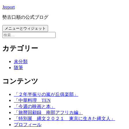
コ
Jreport
ン
勢古口順の公式ブログ
テ
ン
メニューとウィジェット
ツ
検
へ
索:
ス
カテゴリー
キ
ッ
未分類
プ
随筆
コンテンツ
「２年半振りの嵐が丘俱楽部」
「中華料理 TEN
「今週の映画と本」
「旅暦回顧録 南部アフリカ編」
「特別展 縄文２０２１ 東京に生きた縄文人」
プロフィール