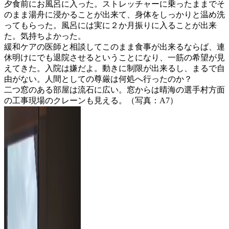
夕食前にお風呂に入った。ストレッチャーに乗ったままでそ
のまま湯舟に浸かることが出来て、身体をしっかりと温め洗
ってもらった。風呂には実に２か月振りに入ることが出来
た。気持ちよかった。
緩和ケアの医師と相談してこのまま食事が出来るならば、連
休明けにでも退院させるということになり、一筋の希望が見
えてきた。入院は嫌だよ。動きに制限が出来るし、まるで自
由がない。人間としての尊厳は何処へ行ったのか？
二つ窓のある部屋は流石に広い。窓からは晴海の選手村方面
の工事現場のクレーンも見える。（写真：A7）