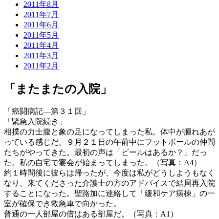
2011年8月
2011年7月
2011年6月
2011年5月
2011年4月
2011年3月
2011年2月
「またまたの入院」
「癌闘病記―第３１回」
「緊急入院続き」
相撲の力士腹と象の足になってしまった私。体中が腫れあが
っている感じだ。９月２１日の午前中にフットボールの仲間
たちがやってきた。最初の声は「ビールはあるか？」だっ
た。私の自宅で宴会が始まってしまった。（写真：A4）
約１時間後に彼らは帰ったが、今度は私がどうしようもなく
なり、来てくださった介護士の方のアドバイスで結局再入院
することになった。聖路加に連絡して「緩和ケア病棟」の一
室が確保でき救急車で向かった。
普通の一人部屋の倍はある部屋だ。（写真：A1）