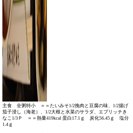
主食 全粥特小 ＝＝たいみそ1/2挽肉と豆腐の味、1/2揚げ
茄子浸し（海老）、1/2大根と水菜のサラダ、エブリッチき
なこ1/3Ｐ ＝＝熱量419kcal 蛋白17.1ｇ 炭化56.45ｇ 塩分
1.4ｇ