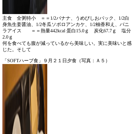
主食 全粥特小 ＝＝1/2バナナ、うめびしおパック、1/2白
身魚生姜醤油、1/2冬瓜ソボロアンカケ、1/2柚香和え、バニ
ラアイス ＝＝熱量442kcal 蛋白15.0ｇ 炭化67.7ｇ 塩分
2.0ｇ
何を食べても腹が減っているから美味しい。実に美味いと感
じた。そして
「SOFTハーブ食」９月２１日夕食（写真：Ａ５）