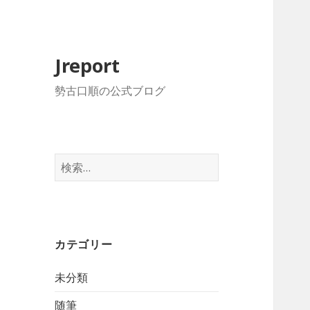
Jreport
勢古口順の公式ブログ
検
索:
カテゴリー
未分類
随筆