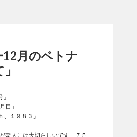
12月のベトナ
て」
号」
月目」
２ｔｈ、１９８３」
が老人には大切らしいです。７５