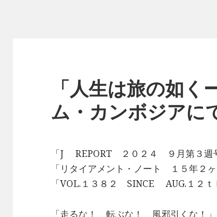
「人生は旅の如くー
ム・カンボジアに
「J REPORT ２０２４ ９月第３週
「リタイアメント・ノート １５年２ヶ
「VOL.１３８２ SINCE AUG.１
「走るな！ 転ぶな！ 風邪引くな！」