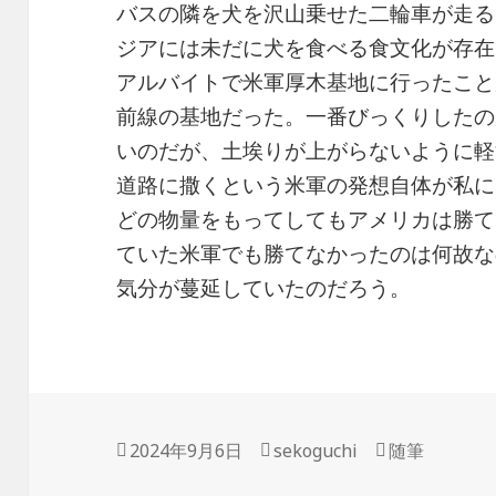
バスの隣を犬を沢山乗せた二輪車が走る
ジアには未だに犬を食べる食文化が存在
アルバイトで米軍厚木基地に行ったこと
前線の基地だった。一番びっくりしたの
いのだが、土埃りが上がらないように軽
道路に撒くという米軍の発想自体が私に
どの物量をもってしてもアメリカは勝て
ていた米軍でも勝てなかったのは何故な
気分が蔓延していたのだろう。
投
作
カ
2024年9月6日
sekoguchi
随筆
稿
成
テ