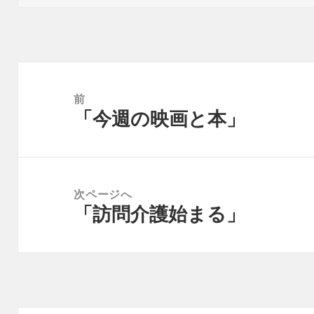
日:
者
ゴ
リ
ー
投
稿
前
「今週の映画と本」
ナ
前
ビ
の
ゲ
投
ー
稿:
次ページへ
シ
「訪問介護始まる」
次
ョ
の
ン
投
稿: