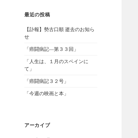
最近の投稿
【訃報】勢古口順 逝去のお知ら
せ
「癌闘病記―第３３回」
「人生は、１月のスペインに
て」
「癌闘病記３２号」
「今週の映画と本」
アーカイブ