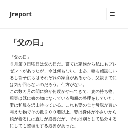
Jreport
メニュ
ーとウ
ィジェ
ット
「父の日」
「父の日」
６月第３日曜日は父の日だ。嘗ては家族から私にもプレ
ゼントがあったが、今は何もない。まあ、妻も施設にい
るし皆子供らはそれぞれの家庭があるから、父親までに
は気が回らないのだろう。仕方がない。
この数カ月の間に娘が何度かやってきて、妻の持ち物、
現実は既に娘の物になっている和服の整理をしていた。
妻は和服を沢山持っている。これも妻の亡き母親が買い
与えた物でその数２００着以上。妻は身体が小さいから
娘が着るには直しが必要だが、それは別として処分する
にしても整理をする必要があった。