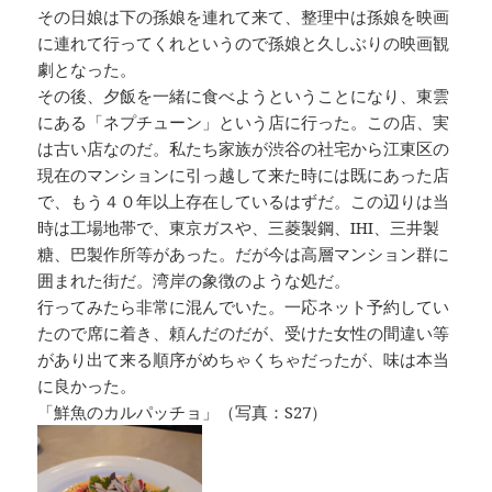
その日娘は下の孫娘を連れて来て、整理中は孫娘を映画
に連れて行ってくれというので孫娘と久しぶりの映画観
劇となった。
その後、夕飯を一緒に食べようということになり、東雲
にある「ネプチューン」という店に行った。この店、実
は古い店なのだ。私たち家族が渋谷の社宅から江東区の
現在のマンションに引っ越して来た時には既にあった店
で、もう４０年以上存在しているはずだ。この辺りは当
時は工場地帯で、東京ガスや、三菱製鋼、IHI、三井製
糖、巴製作所等があった。だが今は高層マンション群に
囲まれた街だ。湾岸の象徴のような処だ。
行ってみたら非常に混んでいた。一応ネット予約してい
たので席に着き、頼んだのだが、受けた女性の間違い等
があり出て来る順序がめちゃくちゃだったが、味は本当
に良かった。
「鮮魚のカルパッチョ」（写真：S27）