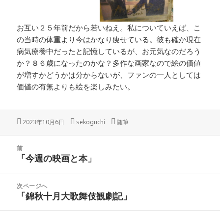
お互い２５年前だから若いねえ。私についていえば、こ
の当時の体重より今はかなり痩せている。彼も確か現在
病気療養中だったと記憶しているが、お元気なのだろう
か？８６歳になったのかな？多作な画家なので絵の価値
が増すかどうかは分からないが、ファンの一人としては
価値の有無よりも絵を楽しみたい。
投
作
カ
2023年10月6日
sekoguchi
随筆
稿
成
テ
日:
者
ゴ
投
リ
前
稿
「今週の映画と本」
ー
前
ナ
の
ビ
投
次ページへ
ゲ
稿:
「錦秋十月大歌舞伎観劇記」
次
ー
の
シ
投