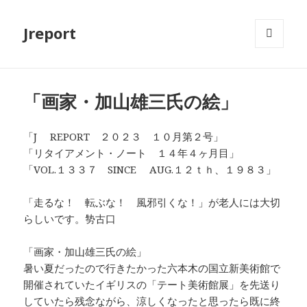
Jreport
メニュ
ーとウ
ィジェ
ット
「画家・加山雄三氏の絵」
「J REPORT ２０２３ １０月第２号」
「リタイアメント・ノート １４年４ヶ月目」
「VOL.１３３７ SINCE AUG.１２ｔｈ、１９８３」
「走るな！ 転ぶな！ 風邪引くな！」が老人には大切
らしいです。㔟古口
「画家・加山雄三氏の絵」
暑い夏だったので行きたかった六本木の国立新美術館で
開催されていたイギリスの「テート美術館展」を先送り
していたら残念ながら、涼しくなったと思ったら既に終