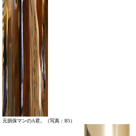
元損保マンのA君。（写真：B5）