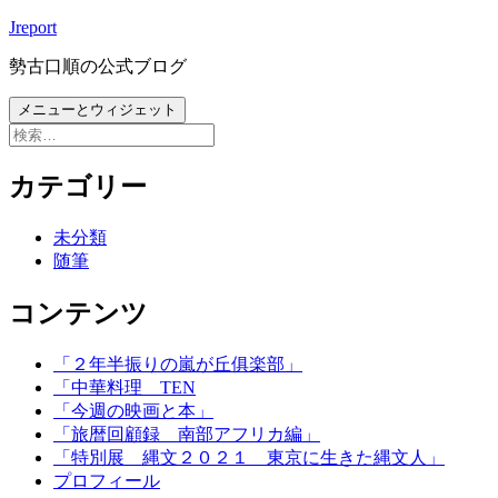
コ
Jreport
ン
勢古口順の公式ブログ
テ
ン
メニューとウィジェット
ツ
検
へ
索:
ス
カテゴリー
キ
ッ
未分類
プ
随筆
コンテンツ
「２年半振りの嵐が丘俱楽部」
「中華料理 TEN
「今週の映画と本」
「旅暦回顧録 南部アフリカ編」
「特別展 縄文２０２１ 東京に生きた縄文人」
プロフィール