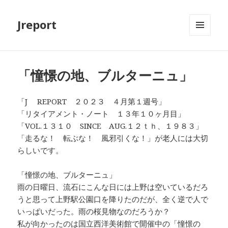
Jreport
メニュ
ーとウ
ィジェ
ット
「憧憬の地、ブルターニュ」
「J REPORT ２０２３ ４月第１週号」
「リタイアメント・ノート １３年１０ヶ月目」
「VOL.１３１０ SINCE AUG.１２ｔｈ、１９８３」
「走るな！ 転ぶな！ 風邪引くな！」が老人には大切
らしいです。
「憧憬の地、ブルターニュ」
雨の日曜日、流石にこんな日には上野は空いているだろ
うと思って上野駅公園口を降りたのだが、全く逆で人で
いっぱいだった。雨の桜見物なのだろうか？
私が向かったのは国立西洋美術館で開催中の「憧憬の