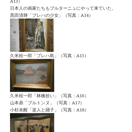
A13）
日本人の画家たちもブルターニュにやって来ていた。
黒田清輝「ブレハの少女」（写真：A14）
久米桂一郎「ブレハ島」（写真：A15）
久米桂一郎「林檎拾い」（写真：A16）
山本鼎「ブルトンヌ」（写真：A17）
小杉未醒「楽人と踊子」（写真：A18）