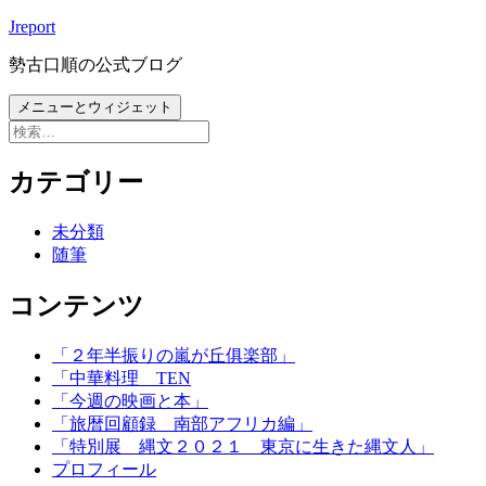
コ
Jreport
ン
勢古口順の公式ブログ
テ
ン
メニューとウィジェット
ツ
検
へ
索:
ス
カテゴリー
キ
ッ
未分類
プ
随筆
コンテンツ
「２年半振りの嵐が丘俱楽部」
「中華料理 TEN
「今週の映画と本」
「旅暦回顧録 南部アフリカ編」
「特別展 縄文２０２１ 東京に生きた縄文人」
プロフィール