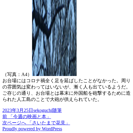
（写真：A4）
お台場にはコロナ禍全く足を延ばしたことがなかった。周り
の雰囲気は変わってはいないが、漸く人も出ているようだ。
ご存じの通り、お台場とは幕末に外国船を砲撃するために造
られた人工島のことで大砲が供えられていた。
投
作
カ
2023年3月25日
sekoguchi
随筆
稿
前
成
テ
前
「今週の映画と本」
投
日:
の
次
者
ゴ
次ページへ
「さいたまで花見」
稿
Proudly powered by WordPress
投
の
リ